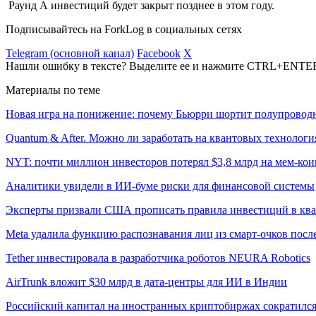
Раунд А инвестиций будет закрыт позднее в этом году.
Подписывайтесь на ForkLog в социальных сетях
Telegram (основной канал)
Facebook
X
Нашли ошибку в тексте? Выделите ее и нажмите CTRL+ENTE
Материалы по теме
Новая игра на понижение: почему Бьюрри шортит полупровод
Quantum & After. Можно ли заработать на квантовых технологи
NYT: почти миллион инвесторов потерял $3,8 млрд на мем-к
Аналитики увидели в ИИ-буме риски для финансовой системы
Эксперты призвали США прописать правила инвестиций в кв
Meta удалила функцию распознавания лиц из смарт-очков посл
Tether инвестировала в разработчика роботов NEURA Robotics
AirTrunk вложит $30 млрд в дата-центры для ИИ в Индии
Российский капитал на иностранных криптобиржах сократился