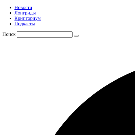
Новости
Лонгриды
Крипториум
Подкасты
Поиск