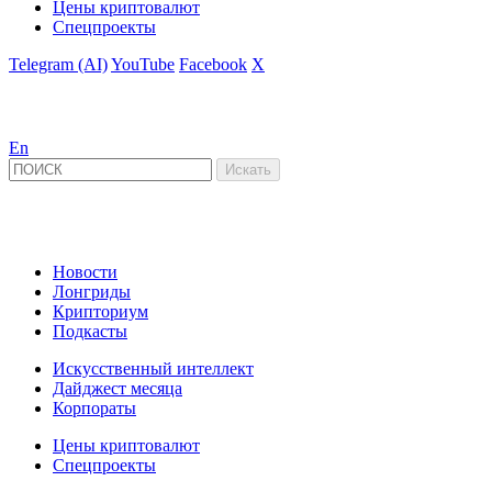
Цены криптовалют
Спецпроекты
Telegram (AI)
YouTube
Facebook
X
En
Новости
Лонгриды
Крипториум
Подкасты
Искусственный интеллект
Дайджест месяца
Корпораты
Цены криптовалют
Спецпроекты