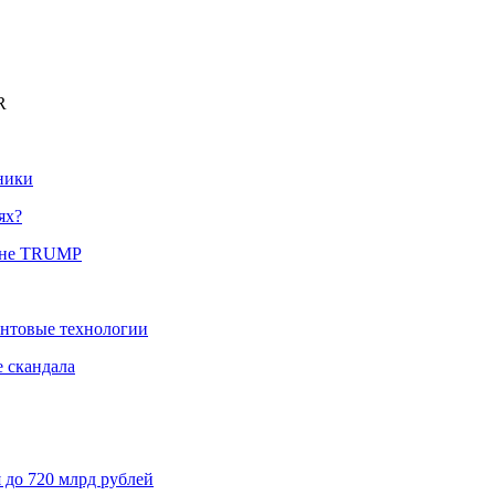
R
ники
ях?
оине TRUMP
антовые технологии
е скандала
 до 720 млрд рублей