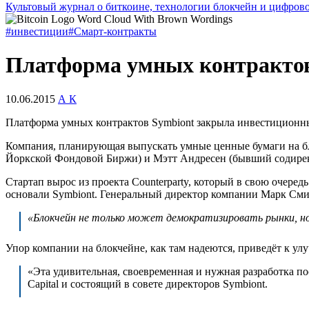
Культовый журнал о биткоине, технологии блокчейн и цифров
#инвестиции
#Смарт-контракты
Платформа умных контрактов
10.06.2015
А К
Платформа умных контрактов Symbiont закрыла инвестиционный
Компания, планирующая выпускать умные ценные бумаги на бло
Йоркской Фондовой Биржи) и Мэтт Андресен (бывший содиректор
Стартап вырос из проекта Counterparty, который в свою очеред
основали Symbiont. Генеральный директор компании Марк Сми
«Блокчейн не только может демократизировать рынки, но 
Упор компании на блокчейне, как там надеются, приведёт к ул
«Эта удивительная, своевременная и нужная разработка 
Capital и состоящий в совете директоров Symbiont.