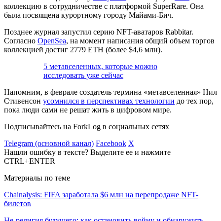
коллекцию в сотрудничестве с платформой SuperRare. Она
была посвящена курортному городу Майами-Бич.
Позднее журнал запустил серию NFT-аватаров Rabbitar.
Согласно
OpenSea
, на момент написания общий объем торгов
коллекцией достиг 2779 ETH (более $4,6 млн).
5 метавселенных, которые можно
исследовать уже сейчас
Напомним, в феврале создатель термина «метавселенная» Нил
Стивенсон
усомнился в перспективах технологии
до тех пор,
пока люди сами не решат жить в цифровом мире.
Подписывайтесь на ForkLog в социальных сетях
Telegram (основной канал)
Facebook
X
Нашли ошибку в тексте? Выделите ее и нажмите
CTRL+ENTER
Материалы по теме
Chainalysis: FIFA заработала $6 млн на перепродаже NFT-
билетов
Не-религия будущего: как остановить войну и обнаружить