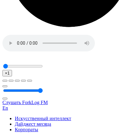
×1
Слушать ForkLog FM
En
Искусственный интеллект
Дайджест месяца
Корпораты