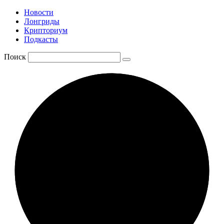
Новости
Лонгриды
Крипториум
Подкасты
Поиск