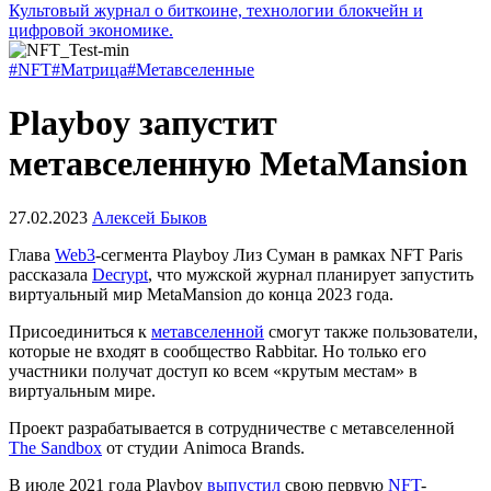
Культовый журнал о биткоине, технологии блокчейн и
цифровой экономике.
#NFT
#Матрица
#Метавселенные
Playboy запустит
метавселенную MetaMansion
27.02.2023
Алексей Быков
Глава
Web3
-сегмента Playboy Лиз Суман в рамках NFT Paris
рассказала
Decrypt
, что мужской журнал планирует запустить
виртуальный мир MetaMansion до конца 2023 года.
Присоединиться к
метавселенной
смогут также пользователи,
которые не входят в сообщество Rabbitar. Но только его
участники получат доступ ко всем «крутым местам» в
виртуальным мире.
Проект разрабатывается в сотрудничестве с метавселенной
The Sandbox
от студии Animoca Brands.
В июле 2021 года Playboy
выпустил
свою первую
NFT
-