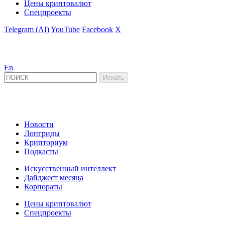
Цены криптовалют
Спецпроекты
Telegram (AI)
YouTube
Facebook
X
En
Новости
Лонгриды
Крипториум
Подкасты
Искусственный интеллект
Дайджест месяца
Корпораты
Цены криптовалют
Спецпроекты