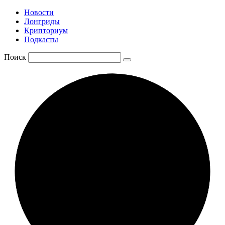
Новости
Лонгриды
Крипториум
Подкасты
Поиск