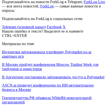
Подписывайтесь на новости ForkLog в Telegram:
ForkLog Live
— вся лента новостей,
ForkLog
— самые важные новости и
опросы.
Подписывайтесь на ForkLog в социальных сетях
Telegram (основной канал)
Facebook
X
Нашли ошибку в тексте? Выделите ее и нажмите
CTRL+ENTER
Материалы по теме
Индонезия заблокировала платформу Polymarket из-за
азартных игр
В Москве пройдет конференция Moscow Trading Week для
трейдеров и инвесторов
В Аргентине постановили заблокировать доступ к Polymarket
ASCN.ai проведет конференцию по ИИ-автоматизации
бизнеса в Москве
Генпрокуратура РФ объявила WhiteBit нежелательной
организацией