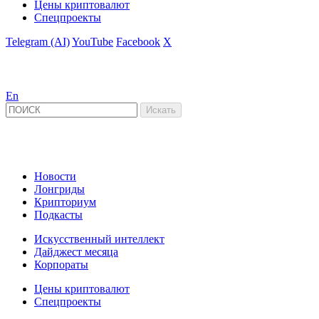
Цены криптовалют
Спецпроекты
Telegram (AI)
YouTube
Facebook
X
En
Новости
Лонгриды
Крипториум
Подкасты
Искусственный интеллект
Дайджест месяца
Корпораты
Цены криптовалют
Спецпроекты