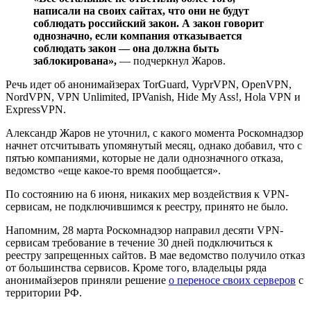
написали на своих сайтах, что они не будут
соблюдать российский закон. А закон говорит
однозначно, если компания отказывается
соблюдать закон — она должна быть
заблокирована»,
— подчеркнул Жаров.
Речь идет об анонимайзерах TorGuard, VyprVPN, OpenVPN,
NordVPN, VPN Unlimited, IPVanish, Hide My Ass!, Hola VPN и
ExpressVPN.
Александр Жаров не уточнил, с какого момента Роскомнадзор
начнет отсчитывать упомянутый месяц, однако добавил, что с
пятью компаниями, которые не дали однозначного отказа,
ведомство «еще какое-то время пообщается».
По состоянию на 6 июня, никаких мер воздействия к VPN-
сервисам, не подключившимся к реестру, принято не было.
Напомним, 28 марта Роскомнадзор направил десяти VPN-
сервисам требование в течение 30 дней подключиться к
реестру запрещенных сайтов. В мае ведомство получило отказ
от большинства сервисов. Кроме того, владельцы ряда
анонимайзеров приняли решение
о переносе своих серверов
с
территории РФ.