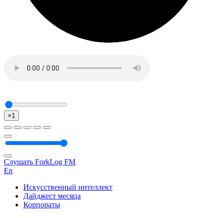
×1
Слушать ForkLog FM
En
Искусственный интеллект
Дайджест месяца
Корпораты