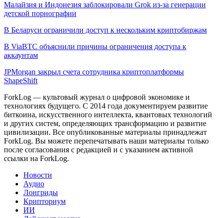
Малайзия и Индонезия заблокировали Grok из-за генерации
детской порнографии
В Беларуси ограничили доступ к нескольким криптобиржам
В ViaBTC объяснили причины ограничения доступа к
аккаунтам
JPMorgan закрыл счета сотрудника криптоплатформы
ShapeShift
ForkLog — культовый журнал о цифровой экономике и
технологиях будущего. С 2014 года документируем развитие
биткоина, искусственного интеллекта, квантовых технологий
и других систем, определяющих трансформацию и развитие
цивилизации.
Все опубликованные материалы принадлежат
ForkLog. Вы можете перепечатывать наши материалы только
после согласования с редакцией и с указанием активной
ссылки на ForkLog.
Новости
Аудио
Лонгриды
Крипториум
ИИ