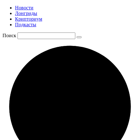
Новости
Лонгриды
Крипториум
Подкасты
Поиск