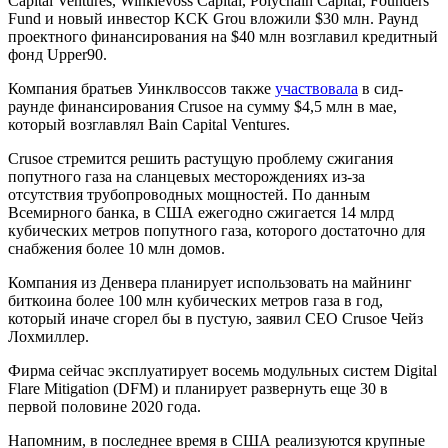
Capital Ventures, Winklevoss Capital, Polychain Capital, Founders
Fund и новый инвестор KCK Grou вложили $30 млн. Раунд
проектного финансирования на $40 млн возглавил кредитный
фонд Upper90.
Компания братьев Уинклвоссов также
участвовала
в сид-
раунде финансирования Crusoe на сумму $4,5 млн в мае,
который возглавлял Bain Capital Ventures.
Crusoe стремится решить растущую проблему сжигания
попутного газа на сланцевых месторождениях из-за
отсутствия трубопроводных мощностей. По данным
Всемирного банка, в США ежегодно сжигается 14 млрд
кубических метров попутного газа, которого достаточно для
снабжения более 10 млн домов.
Компания из Денвера планирует использовать на майнинг
биткоина более 100 млн кубических метров газа в год,
который иначе сгорел бы в пустую, заявил CEO Crusoe Чейз
Лохмиллер.
Фирма сейчас эксплуатирует восемь модульных систем Digital
Flare Mitigation (DFM) и планирует развернуть еще 30 в
первой половине 2020 года.
Напомним, в последнее время в США реализуются крупные