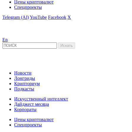
Цены криптовалют
Спецпроекты
Telegram (AI)
YouTube
Facebook
X
En
Новости
Лонгриды
Крипториум
Подкасты
Искусственный интеллект
Дайджест месяца
Корпораты
Цены криптовалют
Спецпроекты