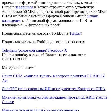
проекты в сфере майнинга криптовалют. Так, компания
Bitmain
завершила
в Техасе строительство дата-центра
мощностью 50 МВт с перспективой расширения до 300 МВт.
В том же районе немецкая фирма Northern Bitcoin
начала
возведение
майнинговой фермы мощностью 1 ГВт и
площадью в 57 футбольных полей.
Подписывайтесь на новости ForkLog в
Twitter
!
Подписывайтесь на ForkLog в социальных сетях
Telegram (основной канал)
Facebook
X
Нашли ошибку в тексте? Выделите ее и нажмите
CTRL+ENTER
Материалы по теме
Сенат США «зашел в тупик» в вопросе принятия CLARITY
Act
ChatGPT стал основным ИИ-инструментом Конгресса США
Мнение: криптоиндустрия переживет провал CLARITY Act в
Сенате
Майнеры усилили борьбу за электроэнергию