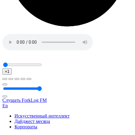
×1
Слушать ForkLog FM
En
Искусственный интеллект
Дайджест месяца
Корпораты