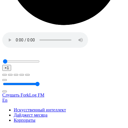
×1
Слушать ForkLog FM
En
Искусственный интеллект
Дайджест месяца
Корпораты