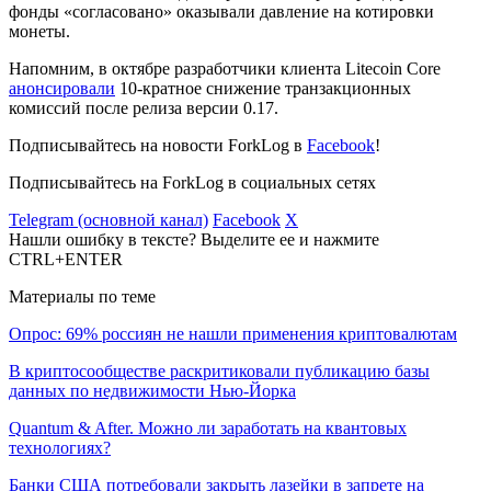
фонды «согласовано» оказывали давление на котировки
монеты.
Напомним, в октябре разработчики клиента Litecoin Core
анонсировали
10-кратное снижение транзакционных
комиссий после релиза версии 0.17.
Подписывайтесь на новости ForkLog в
Facebook
!
Подписывайтесь на ForkLog в социальных сетях
Telegram (основной канал)
Facebook
X
Нашли ошибку в тексте? Выделите ее и нажмите
CTRL+ENTER
Материалы по теме
Опрос: 69% россиян не нашли применения криптовалютам
В криптосообществе раскритиковали публикацию базы
данных по недвижимости Нью-Йорка
Quantum & After. Можно ли заработать на квантовых
технологиях?
Банки США потребовали закрыть лазейки в запрете на