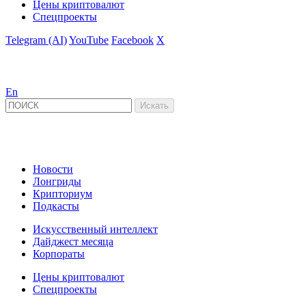
Цены криптовалют
Спецпроекты
Telegram (AI)
YouTube
Facebook
X
En
Новости
Лонгриды
Крипториум
Подкасты
Искусственный интеллект
Дайджест месяца
Корпораты
Цены криптовалют
Спецпроекты