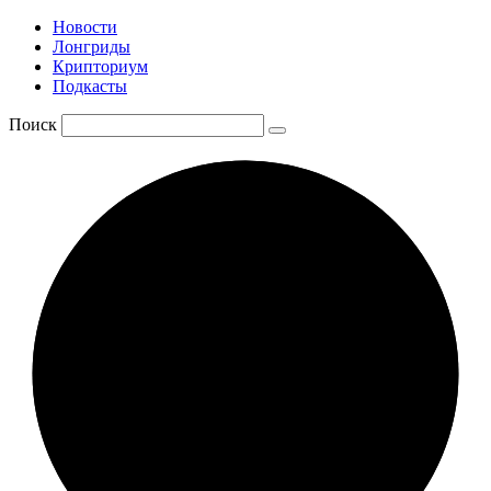
Новости
Лонгриды
Крипториум
Подкасты
Поиск