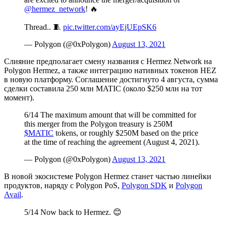
@hermez_network
! 🔥
Thread.. 🧵
pic.twitter.com/ayEjUEpSK6
— Polygon (@0xPolygon)
August 13, 2021
Слияние предполагает смену названия с Hermez Network на
Polygon Hermez, а также интеграцию нативных токенов HEZ
в новую платформу. Соглашение достигнуто 4 августа, сумма
сделки составила 250 млн MATIC (около $250 млн на тот
момент).
6/14 The maximum amount that will be committed for
this merger from the Polygon treasury is 250M
$MATIC
tokens, or roughly $250M based on the price
at the time of reaching the agreement (August 4, 2021).
— Polygon (@0xPolygon)
August 13, 2021
В новой экосистеме Polygon Hermez станет частью линейки
продуктов, наряду с Polygon PoS,
Polygon SDK
и
Polygon
Avail
.
5/14 Now back to Hermez. 😊