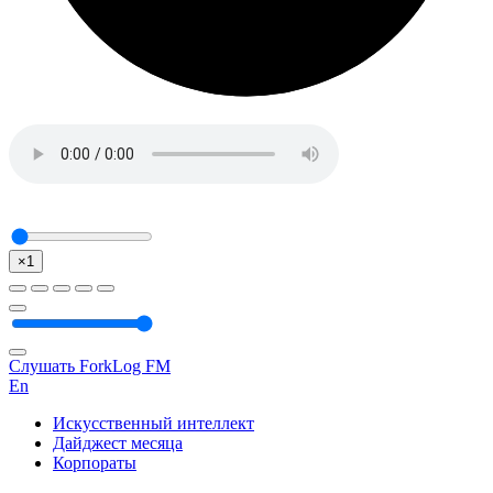
×1
Слушать ForkLog FM
En
Искусственный интеллект
Дайджест месяца
Корпораты