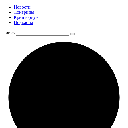
Новости
Лонгриды
Крипториум
Подкасты
Поиск