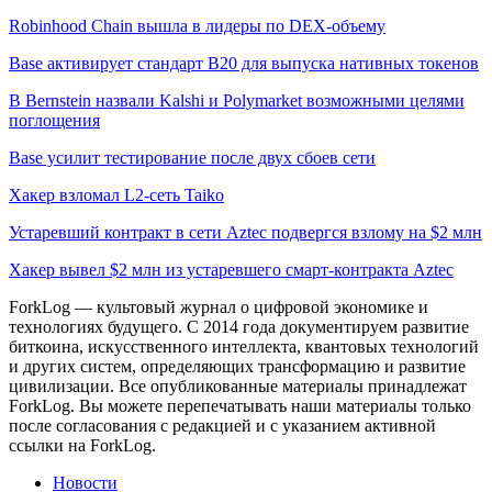
Robinhood Chain вышла в лидеры по DEX-объему
Base активирует стандарт B20 для выпуска нативных токенов
В Bernstein назвали Kalshi и Polymarket возможными целями
поглощения
Base усилит тестирование после двух сбоев сети
Хакер взломал L2-сеть Taiko
Устаревший контракт в сети Aztec подвергся взлому на $2 млн
Хакер вывел $2 млн из устаревшего смарт-контракта Aztec
ForkLog — культовый журнал о цифровой экономике и
технологиях будущего. С 2014 года документируем развитие
биткоина, искусственного интеллекта, квантовых технологий
и других систем, определяющих трансформацию и развитие
цивилизации.
Все опубликованные материалы принадлежат
ForkLog. Вы можете перепечатывать наши материалы только
после согласования с редакцией и с указанием активной
ссылки на ForkLog.
Новости