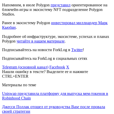
Напомним, в июле Polygon
представил
ориентированное на
блокчейн-игры и экосистему NFT подразделение Polygon
Studios.
Ранее в экосистему Polygon
инвестировал миллиардер Марк
Кьюбан
.
Подробнее об инфраструктуре, экосистеме, успехах и планах
Polygon
читайте в нашем материале
.
Подписывайтесь на новости ForkLog в
Twitter
!
Подписывайтесь на ForkLog в социальных сетях
Telegram (основной канал)
Facebook
X
Нашли ошибку в тексте? Выделите ее и нажмите
CTRL+ENTER
Материалы по теме
Uniswap представила платформу для выпуска мем-токенов в
Robinhood Chain
Джесси Поллак отошел от руководства Base после провала
своей стратегии