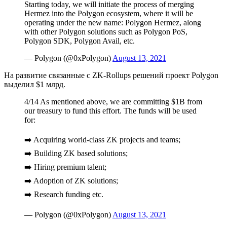
Starting today, we will initiate the process of merging
Hermez into the Polygon ecosystem, where it will be
operating under the new name: Polygon Hermez, along
with other Polygon solutions such as Polygon PoS,
Polygon SDK, Polygon Avail, etc.
— Polygon (@0xPolygon)
August 13, 2021
На развитие связанные с ZK-Rollups решений проект Polygon
выделил $1 млрд.
4/14 As mentioned above, we are committing $1B from
our treasury to fund this effort. The funds will be used
for:
➡️ Acquiring world-class ZK projects and teams;
➡️ Building ZK based solutions;
➡️ Hiring premium talent;
➡️ Adoption of ZK solutions;
➡️ Research funding etc.
— Polygon (@0xPolygon)
August 13, 2021