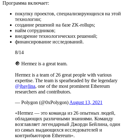
Программа включает:
покупку проектов, специализирующихся на этой
технологии;
создание решений на базе ZK-rollups;
найм сотрудников;
внедрение технологических решений;
финансирование исследований.
8/14
🔘 Hermez is a great team.
Hermez is a team of 26 great people with various
expertise. The team is spearheaded by the legendary
@jbaylina
, one of the most prominent Ethereum
researchers and contributors.
— Polygon (@0xPolygon)
August 13, 2021
«Hermez — это команда из 26 опытных людей,
обладающих различными знаниями. Команду
возглавляет легендарный Джорди Бейлина, один
из самых выдающихся исследователей и
контрибьюторов Ethereum».