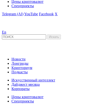
Цены криптовалют
Спецпроекты
Telegram (AI)
YouTube
Facebook
X
En
Новости
Лонгриды
Крипториум
Подкасты
Искусственный интеллект
Дайджест месяца
Корпораты
Цены криптовалют
Спецпроекты