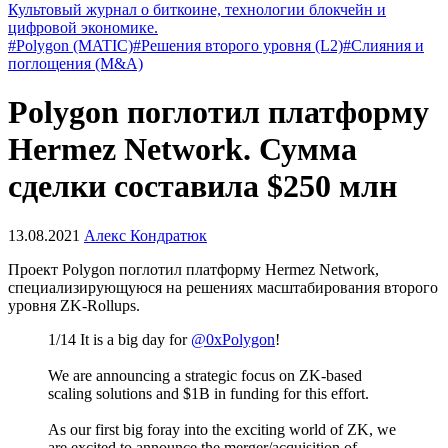
Культовый журнал о биткоине, технологии блокчейн и
цифровой экономике.
#Polygon (MATIC)
#Решения второго уровня (L2)
#Слияния и
поглощения (M&A)
Polygon поглотил платформу
Hermez Network. Сумма
сделки составила $250 млн
13.08.2021
Алекс Кондратюк
Проект Polygon поглотил платформу Hermez Network,
специализирующуюся на решениях масштабирования второго
уровня ZK-Rollups.
1/14 It is a big day for
@0xPolygon
!
We are announcing a strategic focus on ZK-based
scaling solutions and $1B in funding for this effort.
As our first big foray into the exciting world of ZK, we
are excited to announce the merger/acquisition of