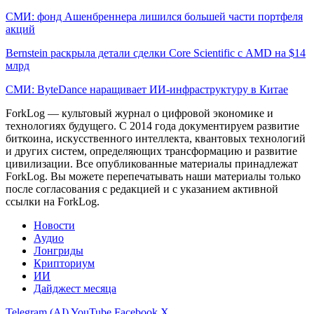
СМИ: фонд Ашенбреннера лишился большей части портфеля
акций
Bernstein раскрыла детали сделки Core Scientific с AMD на $14
млрд
СМИ: ByteDance наращивает ИИ-инфраструктуру в Китае
ForkLog — культовый журнал о цифровой экономике и
технологиях будущего. С 2014 года документируем развитие
биткоина, искусственного интеллекта, квантовых технологий
и других систем, определяющих трансформацию и развитие
цивилизации.
Все опубликованные материалы принадлежат
ForkLog. Вы можете перепечатывать наши материалы только
после согласования с редакцией и с указанием активной
ссылки на ForkLog.
Новости
Аудио
Лонгриды
Крипториум
ИИ
Дайджест месяца
Telegram (AI)
YouTube
Facebook
X