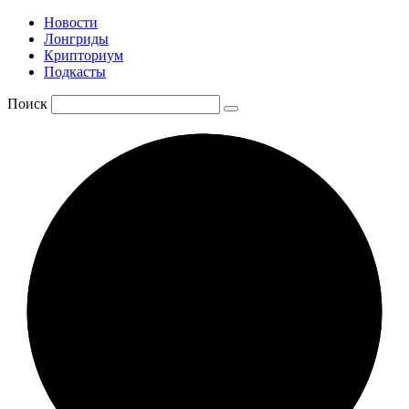
Новости
Лонгриды
Крипториум
Подкасты
Поиск