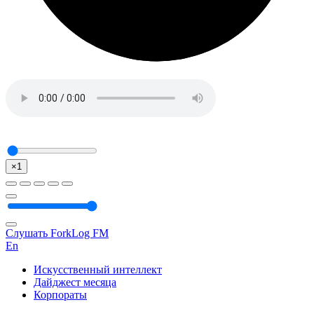
×1
Слушать ForkLog FM
En
Искусственный интеллект
Дайджест месяца
Корпораты