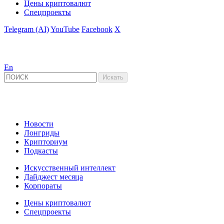
Цены криптовалют
Спецпроекты
Telegram (AI)
YouTube
Facebook
X
En
Новости
Лонгриды
Крипториум
Подкасты
Искусственный интеллект
Дайджест месяца
Корпораты
Цены криптовалют
Спецпроекты