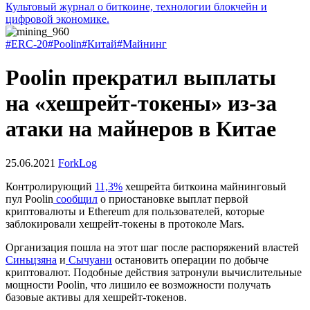
Культовый журнал о биткоине, технологии блокчейн и
цифровой экономике.
#ERC-20
#Poolin
#Китай
#Майнинг
Poolin прекратил выплаты
на «хешрейт-токены» из-за
атаки на майнеров в Китае
25.06.2021
ForkLog
Контролирующий
11,3%
хешрейта биткоина майнинговый
пул Poolin
сообщил
о приостановке выплат первой
криптовалюты и Ethereum для пользователей, которые
заблокировали хешрейт-токены в протоколе Mars.
Организация пошла на этот шаг после распоряжений властей
Синьцзяна
и
Сычуани
остановить операции по добыче
криптовалют. Подобные действия затронули вычислительные
мощности Poolin, что лишило ее возможности получать
базовые активы для хешрейт-токенов.