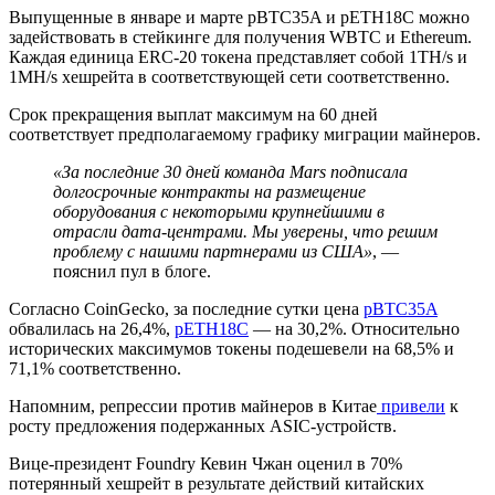
Выпущенные в январе и марте pBTC35A и pETH18C можно
задействовать в стейкинге для получения WBTC и Ethereum.
Каждая единица ERC-20 токена представляет собой 1TH/s и
1MH/s хешрейта в соответствующей сети соответственно.
Срок прекращения выплат максимум на 60 дней
соответствует предполагаемому графику миграции майнеров.
«За последние 30 дней команда Mars подписала
долгосрочные контракты на размещение
оборудования с некоторыми крупнейшими в
отрасли дата-центрами. Мы уверены, что решим
проблему с нашими партнерами из США»
, —
пояснил пул в блоге.
Согласно CoinGecko, за последние сутки цена
pBTC35A
обвалилась на 26,4%,
pETH18C
— на 30,2%. Относительно
исторических максимумов токены подешевели на 68,5% и
71,1% соответственно.
Напомним, репрессии против майнеров в Китае
привели
к
росту предложения подержанных ASIC-устройств.
Вице-президент Foundry Кевин Чжан оценил в 70%
потерянный хешрейт в результате действий китайских