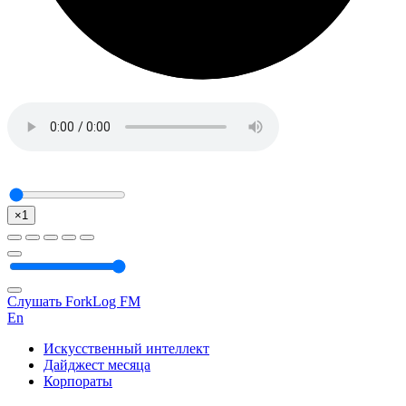
×1
Слушать ForkLog FM
En
Искусственный интеллект
Дайджест месяца
Корпораты