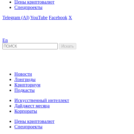
Цены криптовалют
Спецпроекты
Telegram (AI)
YouTube
Facebook
X
En
Новости
Лонгриды
Крипториум
Подкасты
Искусственный интеллект
Дайджест месяца
Корпораты
Цены криптовалют
Спецпроекты