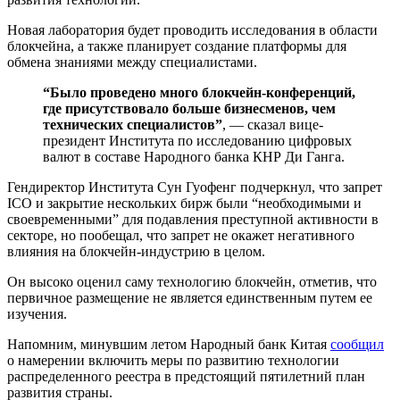
Новая лаборатория будет проводить исследования в области
блокчейна, а также планирует создание платформы для
обмена знаниями между специалистами.
“Было проведено много блокчейн-конференций,
где присутствовало больше бизнесменов, чем
технических специалистов”
, — сказал вице-
президент Института по исследованию цифровых
валют в составе Народного банка КНР Ди Ганга.
Гендиректор Института Сун Гуофенг подчеркнул, что запрет
ICO и закрытие нескольких бирж были “необходимыми и
своевременными” для подавления преступной активности в
секторе, но пообещал, что запрет не окажет негативного
влияния на блокчейн-индустрию в целом.
Он высоко оценил саму технологию блокчейн, отметив, что
первичное размещение не является единственным путем ее
изучения.
Напомним, минувшим летом Народный банк Китая
сообщил
о намерении включить меры по развитию технологии
распределенного реестра в предстоящий пятилетний план
развития страны.