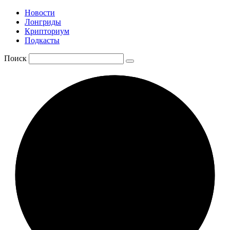
Новости
Лонгриды
Крипториум
Подкасты
Поиск