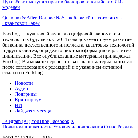
Цукерберг выступил против блокировки китайских ИИ-
моделей
Quantum & After. Вопрос №2: как блокчейны готовятся к
«квантовой» эре?
ForkLog — культовый журнал о цифровой экономике и
технологиях будущего. С 2014 года документируем развитие
биткоина, искусственного интеллекта, квантовых технологий
и других систем, определяющих трансформацию и развитие
цивилизации.
Все опубликованные материалы принадлежат
ForkLog. Вы можете перепечатывать наши материалы только
после согласования с редакцией и с указанием активной
ссылки на ForkLog.
Новости
Аудио
Лонгриды
Крипториум
ИИ
Дайджест месяца
Telegram (AI)
YouTube
Facebook
X
Политика приватности
Условия использования
О нас
Реклама
ForkLog ©2014 — 2026