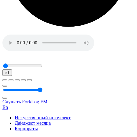
×1
Слушать ForkLog FM
En
Искусственный интеллект
Дайджест месяца
Корпораты