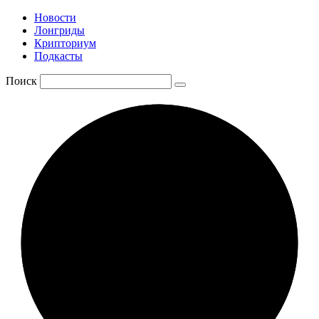
Новости
Лонгриды
Крипториум
Подкасты
Поиск