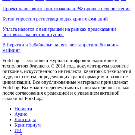
Проект налогового криптозакона в РФ прошел первое чтение
Бутан упростил регистрацию для криптокомпаний
Уплата налогов с выигрышей на рынках предсказаний
поставила экспертов в тупик
В Бурятии и Забайкалье на пять лет запретили биткоин-
майнинг
ForkLog — культовый журнал о цифровой экономике и
технологиях будущего. С 2014 года документируем развитие
биткоина, искусственного интеллекта, квантовых технологий
и других систем, определяющих трансформацию и развитие
цивилизации.
Все опубликованные материалы принадлежат
ForkLog. Вы можете перепечатывать наши материалы только
после согласования с редакцией и с указанием активной
ссылки на ForkLog.
Новости
Аудио
Лонгриды
Крипториум
ИИ