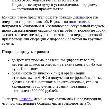
Налогового кодекса РФ» и внести его в
Государственную думу в установленном порядке»,
— постановило правительство.
Минфин ранее предлагал обязать граждан декларировать
операции с криптовалютой. Ведомство
подготовило
поправки в Уголовный и Уголовно-процессуальный кодексы,
предусматривающие миллионные штрафы и тюремные сроки
за систематическое нарушение отчетности перед налоговой
при проведении операций с цифровой валютой на крупные
суммы.
Поправки предусматривают:
до трех лет тюрьмы владельцам цифровых валют,
неотчитавшимся за операции в эквиваленте от 45 млн
рублей и выше;
обязанность физических лиц и организаций
отчитываться в ФНС о получении цифровой валюты,
сделках с ней и остатках в криптокошельке, если за
календарный год сумма операций превышает
эквивалент 600 000 рублей.
Эксперты
назвали
меры «неадекватными» и предупредили,
что под них попадет большая часть трейдеров из РФ.