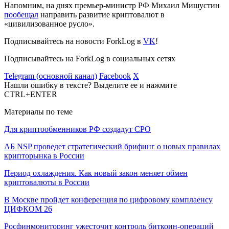
Напомним, на днях премьер-министр РФ Михаил Мишустин
пообещал
направить развитие криптовалют в
«цивилизованное русло».
Подписывайтесь на новости ForkLog в
VK
!
Подписывайтесь на ForkLog в социальных сетях
Telegram (основной канал)
Facebook
X
Нашли ошибку в тексте? Выделите ее и нажмите
CTRL+ENTER
Материалы по теме
Для криптообменников РФ создадут СРО
АБ NSP проведет стратегический брифинг о новых правилах
крипторынка в России
Период охлаждения. Как новый закон меняет обмен
криптовалюты в России
В Москве пройдет конференция по цифровому комплаенсу
ЦИФКОМ 26
Росфинмониторинг ужесточит контроль биткоин-операций