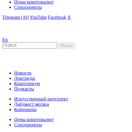
Цены криптовалют
Спецпроекты
Telegram (AI)
YouTube
Facebook
X
En
Новости
Лонгриды
Крипториум
Подкасты
Искусственный интеллект
Дайджест месяца
Корпораты
Цены криптовалют
Спецпроекты