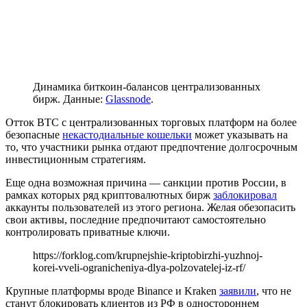
Динамика биткоин-балансов централизованных
бирж. Данные:
Glassnode
.
Отток BTC с централизованных торговых платформ на более
безопасные
некастодиальные кошельки
может указывать на
то, что участники рынка отдают предпочтение долгосрочным
инвестиционным стратегиям.
Еще одна возможная причина — санкции против России, в
рамках которых ряд криптовалютных бирж
заблокировал
аккаунты пользователей из этого региона. Желая обезопасить
свои активы, последние предпочитают самостоятельно
контролировать приватные ключи.
https://forklog.com/krupnejshie-kriptobirzhi-yuzhnoj-
korei-vveli-ogranicheniya-dlya-polzovatelej-iz-rf/
Крупные платформы вроде Binance и Kraken
заявили
, что не
станут блокировать клиентов из РФ в одностороннем