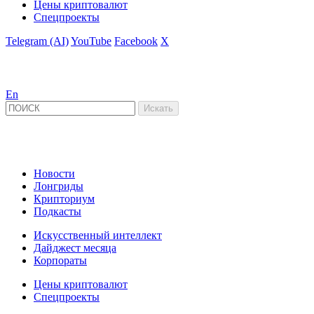
Цены криптовалют
Спецпроекты
Telegram (AI)
YouTube
Facebook
X
En
Новости
Лонгриды
Крипториум
Подкасты
Искусственный интеллект
Дайджест месяца
Корпораты
Цены криптовалют
Спецпроекты