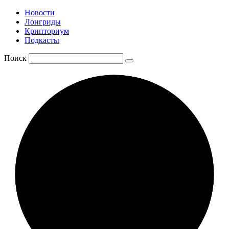
Новости
Лонгриды
Крипториум
Подкасты
Поиск