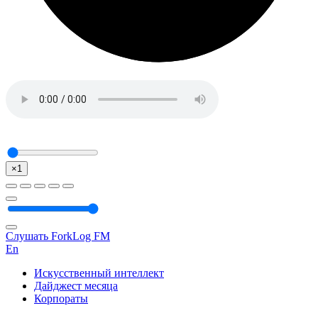
×1
Слушать ForkLog FM
En
Искусственный интеллект
Дайджест месяца
Корпораты