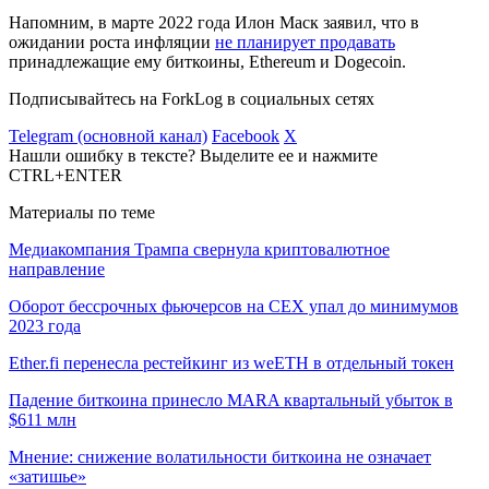
Напомним, в марте 2022 года Илон Маск заявил, что в
ожидании роста инфляции
не планирует продавать
принадлежащие ему биткоины, Ethereum и Dogecoin.
Подписывайтесь на ForkLog в социальных сетях
Telegram (основной канал)
Facebook
X
Нашли ошибку в тексте? Выделите ее и нажмите
CTRL+ENTER
Материалы по теме
Медиакомпания Трампа свернула криптовалютное
направление
Оборот бессрочных фьючерсов на CEX упал до минимумов
2023 года
Ether.fi перенесла рестейкинг из weETH в отдельный токен
Падение биткоина принесло MARA квартальный убыток в
$611 млн
Мнение: снижение волатильности биткоина не означает
«затишье»