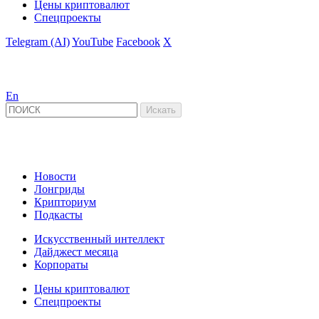
Цены криптовалют
Спецпроекты
Telegram (AI)
YouTube
Facebook
X
En
Новости
Лонгриды
Крипториум
Подкасты
Искусственный интеллект
Дайджест месяца
Корпораты
Цены криптовалют
Спецпроекты