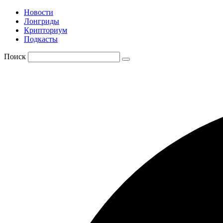
Новости
Лонгриды
Крипториум
Подкасты
Поиск