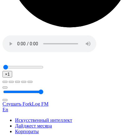
×1
Слушать ForkLog FM
En
Искусственный интеллект
Дайджест месяца
Корпораты