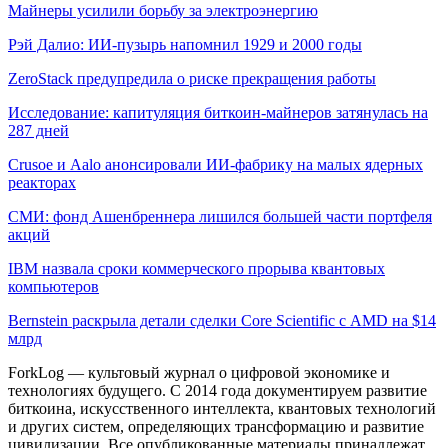
Майнеры усилили борьбу за электроэнергию
Рэй Далио: ИИ-пузырь напомнил 1929 и 2000 годы
ZeroStack предупредила о риске прекращения работы
Исследование: капитуляция биткоин-майнеров затянулась на
287 дней
Crusoe и Aalo анонсировали ИИ-фабрику на малых ядерных
реакторах
СМИ: фонд Ашенбреннера лишился большей части портфеля
акций
IBM назвала сроки коммерческого прорыва квантовых
компьютеров
Bernstein раскрыла детали сделки Core Scientific с AMD на $14
млрд
ForkLog — культовый журнал о цифровой экономике и
технологиях будущего. С 2014 года документируем развитие
биткоина, искусственного интеллекта, квантовых технологий
и других систем, определяющих трансформацию и развитие
цивилизации.
Все опубликованные материалы принадлежат