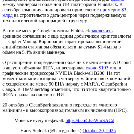
между майнером и облачной ИИ-платформой Fluidstack. В
сентябре компания анонсировала привлечение
примерно $3
млрд
на строительство дата-центров через поддерживаемую
технологической корпорацией структуру.
В том же месяце Google помогла Fluidstack
заключить
арендное соглашение с еще одним добытчиком криптовалюты
— Cipher Mining. Корпорация гарантировала выполнение
английским стартапом обязательств на сумму $1,4 млрд в
обмен на 5,4% акций майнера.
О расширении подразделения облачных вычислений AI Cloud
в августе объявила IREN, инвестировав
около $193 млн
в
графические процессоры NVIDIA Blackwell B200. На тот
момент компания входила в четверку майнинговых компаний
с хешрейтом не менее 50 EH/s наряду с MARA, CleanSpark и
Cango. В TheMinerMag отметили, что из этого квартета только
IREN начала экспансию в ИИ.
20 октября в CleanSpark заявили о переходе от «чистого
майнинга» к высокопроизводительным вычислениям (HPC).
Monetize every megawatt.
https://t.co/5JGWnrSACd
— Harry Sudock (@harry_sudock)
October 20, 2025