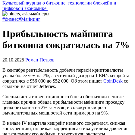
Культовый журнал о биткоине, технологии блокчейн и
цифровой экономике.
#бизнес
#Майнинг
Прибыльность майнинга
биткоина сократилась на 7%
20.10.2025
Роман Петров
В сентябре рентабельность добычи первой криптовалюты
упала более чем на 7%, а суточный доход на 1 EH/s хешрейта
сократился с $56 000 до $52 000. Об этом пишет
CoinDesk
со
ссылкой на отчет Jefferies.
Специалисты инвестиционного банка обозначили в числе
главных причин обвала прибыльности майнинга просадку
цены биткоина на 2% за месяц и совокупный рост
вычислительных мощностей сети примерно на 9%.
В начале IV квартала хешрейт немного сократился, снижая
конкуренцию, но резкая коррекция актива усилила давление
на экономику его добычи, подчеркнули эксперты.