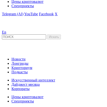
Цены криптовалют
Спецпроекты
Telegram (AI)
YouTube
Facebook
X
En
Новости
Лонгриды
Крипториум
Подкасты
Искусственный интеллект
Дайджест месяца
Корпораты
Цены криптовалют
Спецпроекты