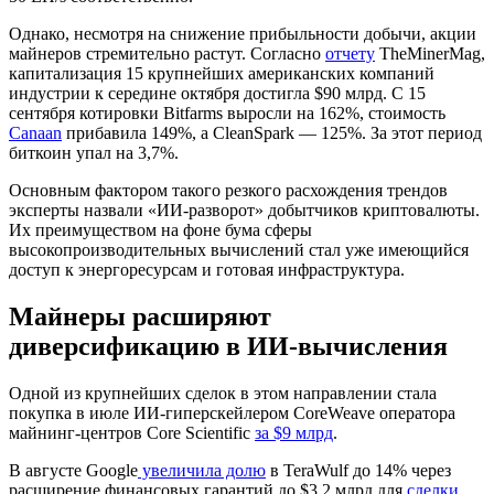
Однако, несмотря на снижение прибыльности добычи, акции
майнеров стремительно растут. Согласно
отчету
TheMinerMag,
капитализация 15 крупнейших американских компаний
индустрии к середине октября достигла $90 млрд. С 15
сентября котировки Bitfarms выросли на 162%, стоимость
Canaan
прибавила 149%, а CleanSpark — 125%. За этот период
биткоин упал на 3,7%.
Основным фактором такого резкого расхождения трендов
эксперты назвали «ИИ-разворот» добытчиков криптовалюты.
Их преимуществом на фоне бума сферы
высокопроизводительных вычислений стал уже имеющийся
доступ к энергоресурсам и готовая инфраструктура.
Майнеры расширяют
диверсификацию в ИИ-вычисления
Одной из крупнейших сделок в этом направлении стала
покупка в июле ИИ-гиперскейлером CoreWeave оператора
майнинг-центров Core Scientific
за $9 млрд
.
В августе Google
увеличила долю
в TeraWulf до 14% через
расширение финансовых гарантий до $3,2 млрд для
сделки