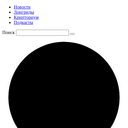
Новости
Лонгриды
Крипториум
Подкасты
Поиск