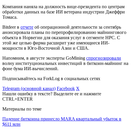
Компания наняла на должность вице-президента по центрам
обработки данных на базе ИИ ветерана индустрии Джеффри
Томаса.
Bitdeer в
отчете
об операционной деятельности за сентябрь
анонсировала планы по перепрофилированию майнингового
объекта в Норвегии для оказания услуг в сегменте HPC. С
этой же целью фирма расширит уже имеющиеся ИИ-
мощности в Юго-Восточной Азии и США.
Напомним, в августе эксперты GoMining
спрогнозировали
волну институциональных инвестиций в биткоин-майнинг на
фоне бума ИИ-вычислений.
Подписывайтесь на ForkLog в социальных сетях
Telegram (основной канал)
Facebook
X
Нашли ошибку в тексте? Выделите ее и нажмите
CTRL+ENTER
Материалы по теме
Падение биткоина принесло MARA квартальный убыток в
$611 млн