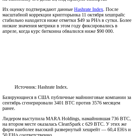
Их оценку подтверждают данные
Hashrate Index
. После
масштабной коррекции крипторынка 11 октября хешпрайс
стабильно находится ниже отметки $49 за PH/s в сутки. Более
низкие значения метрики в этом году фиксировались в
апреле, когда курс биткоина обвалился ниже $90 000.
Источник: Hashrate Index.
Базирующиеся в США публичные майнинговые компании за
сентябрь сгенерировали 3401 BTC против 3576 месяцем
ранее.
Лидером выступила MARA Holdings, намайнившая 736 BTC,
на втором месте оказалась CleanSpark с 629 BTC. У этих же
фирм наиболее высокий развернутый хешрейт — 60,4 EH/s и
50 EH/s соответственно.