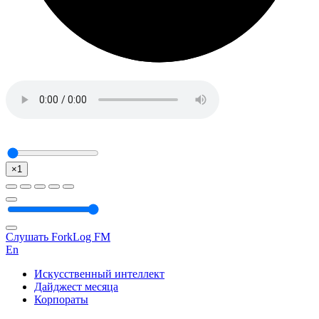
×1
Слушать ForkLog FM
En
Искусственный интеллект
Дайджест месяца
Корпораты