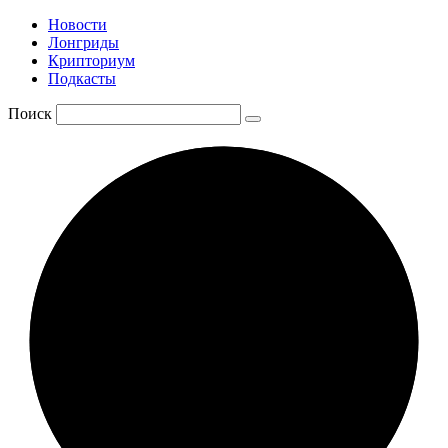
Новости
Лонгриды
Крипториум
Подкасты
Поиск