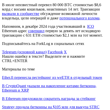
В июле неизвестный перевел 80 000 BTC стоимостью $8,6
млрд с восьми кошельков, неактивных 14 лет. Транзакции
вызвали в сообществе
обсуждение возможной личности
владельца, цели операций и даже
потенциального взлома
.
Напомним, в декабре 2024 года участвовавший в
ICO
Ethereum адрес
совершил
первую за девять лет исходящую
транзакцию с 631 ETH стоимостью $2,1 млн на тот момент.
Подписывайтесь на ForkLog в социальных сетях
Telegram (основной канал)
Facebook
X
Нашли ошибку в тексте? Выделите ее и нажмите
CTRL+ENTER
Материалы по теме
Ether.fi перенесла рестейкинг из weETH в отдельный токен
В CryptoQuant указали на накопление китами биткоина,
Ethereum и XRP
В Ethereum предложили сократить награды за стейкинг
Strategy продала биткоины на $105 млн для выкупа STRC