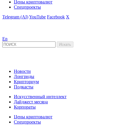
Цены криптовалют
Спецпроекты
Telegram (AI)
YouTube
Facebook
X
En
Новости
Лонгриды
Крипториум
Подкасты
Искусственный интеллект
Дайджест месяца
Корпораты
Цены криптовалют
Спецпроекты