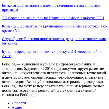
Биткоин-ETF впервые с апреля завершили месяц с чистым
притоком
TD Cowen понизил цель по SharpLink на фоне слабости ETH
Команда Lido запустила крупнейшее обновление протокола со
времен V2
CryptoQuant: Ethereum приблизился к дну цикла относительно
биткоина
Бутерин представил анонимную доску с ИИ-модерацией на
Aztec
ForkLog — культовый журнал о цифровой экономике и
технологиях будущего. С 2014 года документируем развитие
биткоина, искусственного интеллекта, квантовых технологий
и других систем, определяющих трансформацию и развитие
цивилизации.
Все опубликованные материалы принадлежат
ForkLog. Вы можете перепечатывать наши материалы только
после согласования с редакцией и с указанием активной
ссылки на ForkLog.
Новости
Аудио