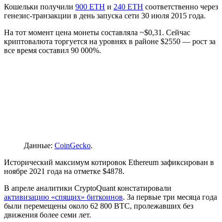
Кошельки получили
900 ETH
и
240 ETH
соответственно через
генезис-транзакции в день запуска сети 30 июля 2015 года.
На тот момент цена монеты составляла ~$0,31. Сейчас
криптовалюта торгуется на уровнях в районе $2550 — рост за
все время составил 90 000%.
Данные:
CoinGecko
.
Исторический максимум котировок Ethereum зафиксирован в
ноябре 2021 года на отметке $4878.
В апреле аналитики CryptoQuant констатировали
активизацию «спящих» биткоинов
. За первые три месяца года
были перемещены около 62 800 BTC, пролежавших без
движения более семи лет.