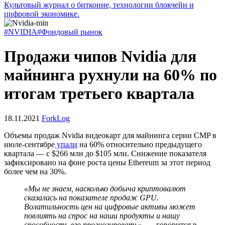
Культовый журнал о биткоине, технологии блокчейн и
цифровой экономике.
#NVIDIA
#Фондовый рынок
Продажи чипов Nvidia для
майнинга рухнули на 60% по
итогам третьего квартала
18.11.2021
ForkLog
Объемы продаж Nvidia видеокарт для майнинга серии
CMP
в
июле-сентябре
упали
на 60% относительно предыдущего
квартала — с $266 млн до $105 млн. Снижение показателя
зафиксировано на фоне роста цены Ethereum за этот период
более чем на 30%.
«Мы не знаем, насколько добыча криптовалют
сказалась на показателе продаж
GPU
.
Волатильность цен на цифровые активы может
повлиять на спрос на наши продукты и нашу
способность его прогнозировать»
, — говорится в