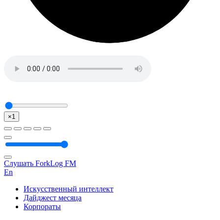
×1
Слушать ForkLog FM
En
Искусственный интеллект
Дайджест месяца
Корпораты