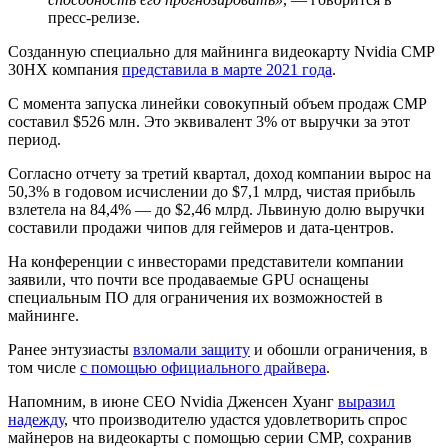
пресс-релизе.
Созданную специально для майнинга видеокарту Nvidia CMP
30HX компания
представила в марте 2021 года
.
С момента запуска линейки совокупный объем продаж CMP
составил $526 млн. Это эквивалент 3% от выручки за этот
период.
Согласно отчету за третий квартал, доход компании вырос на
50,3% в годовом исчислении до $7,1 млрд, чистая прибыль
взлетела на 84,4% — до $2,46 млрд. Львиную долю выручки
составили продажи чипов для геймеров и дата-центров.
На конференции с инвесторами представители компании
заявили, что почти все продаваемые GPU оснащены
специальным ПО для ограничения их возможностей в
майнинге.
Ранее энтузиасты
взломали защиту
и обошли ограничения, в
том числе
с помощью официального драйвера
.
Напомним, в июне CEO Nvidia Дженсен Хуанг
выразил
надежду
, что производителю удастся удовлетворить спрос
майнеров на видеокарты с помощью серии CMP, сохранив