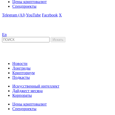
Цены криптовалют
Спецпроекты
Telegram (AI)
YouTube
Facebook
X
En
Новости
Лонгриды
Крипториум
Подкасты
Искусственный интеллект
Дайджест месяца
Корпораты
Цены криптовалют
Спецпроекты