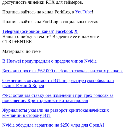
доступность линейки RTX для геймеров.
Подписывайтесь на канал ForkLog в
YouTube
!
Подписывайтесь на ForkLog в социальных сетях
Telegram (основной канал)
Facebook
X
Нашли ошибку в тексте? Выделите ее и нажмите
CTRL+ENTER
Материалы по теме
В Huawei предупредили о пределе чипов Nvidia
Биткоин просел к $62 000 на фоне отскока азиатских рынков
Сомнения в окупаемости ИИ-инфраструктуры обвалили
рынок Южной Кореи
ФРС оставила ставку без изменений при трех голосах за
повышение. Крипторынок не отреагировал
Журналисты указали на разворот криптоказначейских
компаний в сторону ИИ
Nvidia обсудила гарантию на $250 млрд для OpenAI