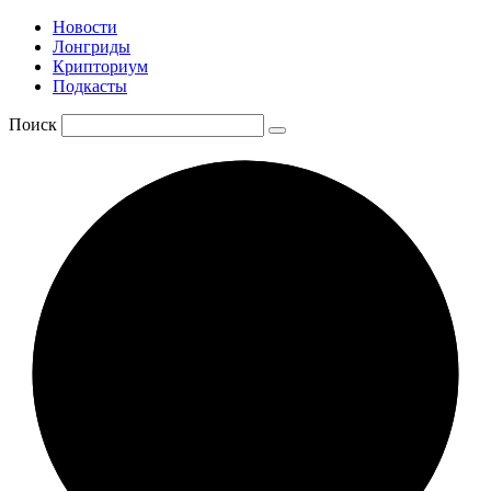
Новости
Лонгриды
Крипториум
Подкасты
Поиск