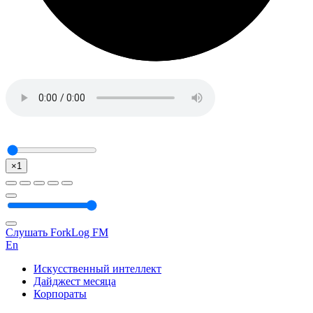
×1
Слушать ForkLog FM
En
Искусственный интеллект
Дайджест месяца
Корпораты