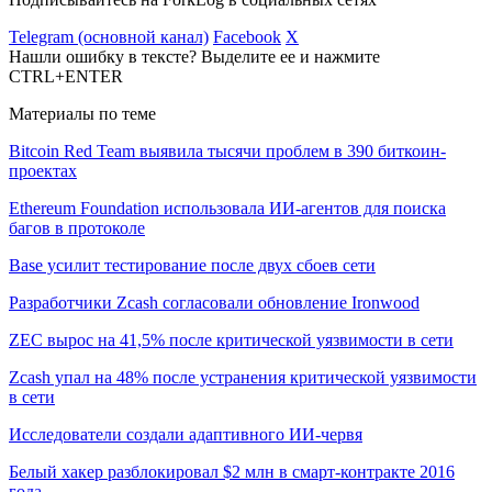
Telegram (основной канал)
Facebook
X
Нашли ошибку в тексте? Выделите ее и нажмите
CTRL+ENTER
Материалы по теме
Bitcoin Red Team выявила тысячи проблем в 390 биткоин-
проектах
Ethereum Foundation использовала ИИ-агентов для поиска
багов в протоколе
Base усилит тестирование после двух сбоев сети
Разработчики Zcash согласовали обновление Ironwood
ZEC вырос на 41,5% после критической уязвимости в сети
Zcash упал на 48% после устранения критической уязвимости
в сети
Исследователи создали адаптивного ИИ-червя
Белый хакер разблокировал $2 млн в смарт-контракте 2016
года