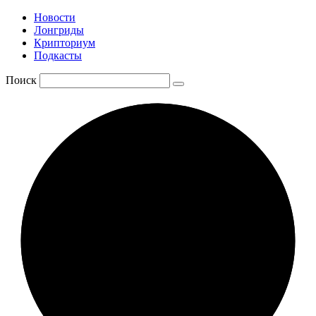
Новости
Лонгриды
Крипториум
Подкасты
Поиск