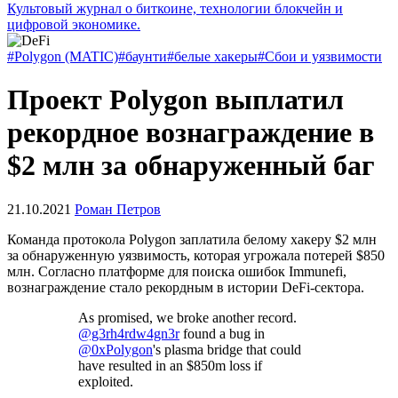
Культовый журнал о биткоине, технологии блокчейн и
цифровой экономике.
#Polygon (MATIC)
#баунти
#белые хакеры
#Сбои и уязвимости
Проект Polygon выплатил
рекордное вознаграждение в
$2 млн за обнаруженный баг
21.10.2021
Роман Петров
Команда протокола Polygon заплатила белому хакеру $2 млн
за обнаруженную уязвимость, которая угрожала потерей $850
млн. Согласно платформе для поиска ошибок Immunefi,
вознаграждение стало рекордным в истории DeFi-сектора.
As promised, we broke another record.
@g3rh4rdw4gn3r
found a bug in
@0xPolygon
's plasma bridge that could
have resulted in an $850m loss if
exploited.