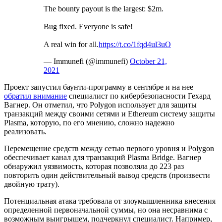
The bounty payout is the largest: $2m.
Bug fixed. Everyone is safe!
A real win for all.
https://t.co/1fqd4ul3uO
— Immunefi (@immunefi)
October 21,
2021
Проект запустил баунти-программу в сентябре и на нее
обратил внимание
специалист по кибербезопасности Гехард
Вагнер. Он отметил, что Polygon использует для защиты
транзакций между своими сетями и Ethereum систему защиты
Plasma, которую, по его мнению, сложно надежно
реализовать.
Перемещение средств между сетью первого уровня и Polygon
обеспечивает канал для транзакций Plasma Bridge. Вагнер
обнаружил уязвимость, которая позволяла до 223 раз
повторить один действительный вывод средств (произвести
двойную трату).
Потенциальная атака требовала от злоумышленника внесения
определенной первоначальной суммы, но она несравнима с
возможным выигрышем, подчеркнул специалист. Например,