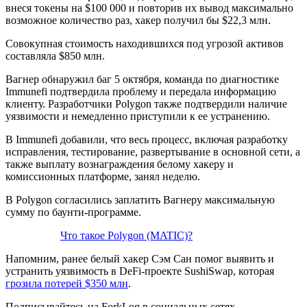
внеся токены на $100 000 и повторив их вывод максимально
возможное количество раз, хакер получил бы $22,3 млн.
Совокупная стоимость находившихся под угрозой активов
составляла $850 млн.
Вагнер обнаружил баг 5 октября, команда по диагностике
Immunefi подтвердила проблему и передала информацию
клиенту. Разработчики Polygon также подтвердили наличие
уязвимости и немедленно приступили к ее устранению.
В Immunefi добавили, что весь процесс, включая разработку
исправления, тестирование, развертывание в основной сети, а
также выплату вознаграждения белому хакеру и
комиссионных платформе, занял неделю.
В Polygon согласились заплатить Вагнеру максимальную
сумму по баунти-программе.
Что такое Polygon (MATIC)?
Напомним, ранее белый хакер Сэм Сан помог выявить и
устранить уязвимость в DeFi-проекте SushiSwap, которая
грозила потерей $350 млн
.
Подписывайтесь на ForkLog в социальных сетях