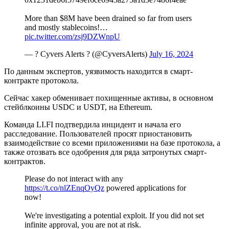
More than $8M have been drained so far from users
and mostly stablecoins!…
pic.twitter.com/zsj9DZWnpU
— ? Cyvers Alerts ? (@CyversAlerts)
July 16, 2024
По данным экспертов, уязвимость находится в смарт-
контракте протокола.
Сейчас хакер обменивает похищенные активы, в основном
стейблкоины USDC и USDT, на Ethereum.
Команда LI.FI подтвердила инцидент и начала его
расследование. Пользователей просят приостановить
взаимодействие со всеми приложениями на базе протокола, а
также отозвать все одобрения для ряда затронутых смарт-
контрактов.
Please do not interact with any
https://t.co/nlZEnqOyQz
powered applications for
now!
We're investigating a potential exploit. If you did not set
infinite approval, you are not at risk.