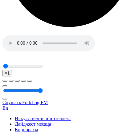
×1
Слушать ForkLog FM
En
Искусственный интеллект
Дайджест месяца
Корпораты