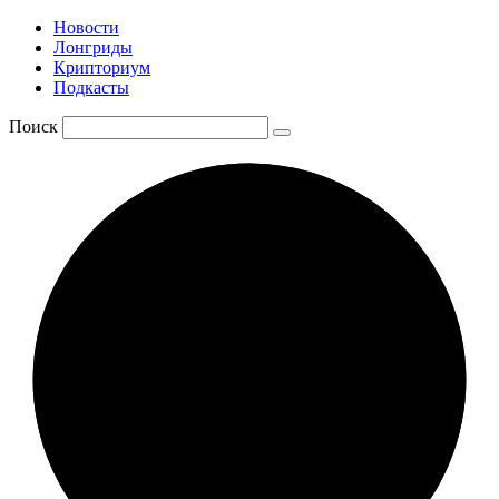
Новости
Лонгриды
Крипториум
Подкасты
Поиск