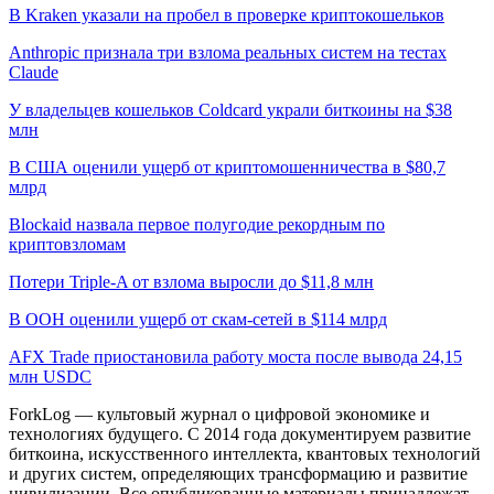
В Kraken указали на пробел в проверке криптокошельков
Anthropic признала три взлома реальных систем на тестах
Claude
У владельцев кошельков Coldcard украли биткоины на $38
млн
В США оценили ущерб от криптомошенничества в $80,7
млрд
Blockaid назвала первое полугодие рекордным по
криптовзломам
Потери Triple-A от взлома выросли до $11,8 млн
В ООН оценили ущерб от скам-сетей в $114 млрд
AFX Trade приостановила работу моста после вывода 24,15
млн USDC
ForkLog — культовый журнал о цифровой экономике и
технологиях будущего. С 2014 года документируем развитие
биткоина, искусственного интеллекта, квантовых технологий
и других систем, определяющих трансформацию и развитие
цивилизации.
Все опубликованные материалы принадлежат