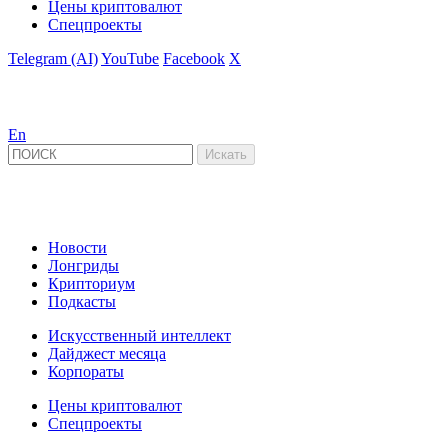
Цены криптовалют
Спецпроекты
Telegram (AI)
YouTube
Facebook
X
En
Новости
Лонгриды
Крипториум
Подкасты
Искусственный интеллект
Дайджест месяца
Корпораты
Цены криптовалют
Спецпроекты