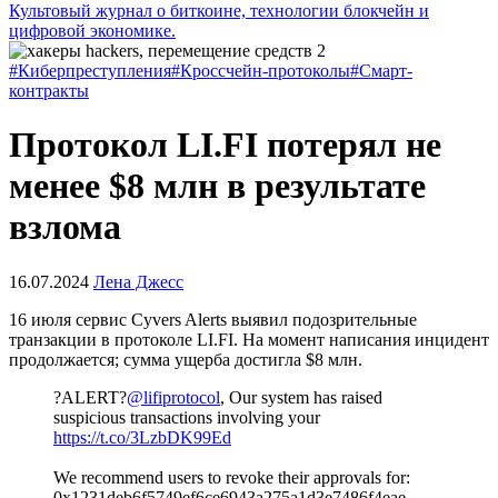
Культовый журнал о биткоине, технологии блокчейн и
цифровой экономике.
#Киберпреступления
#Кроссчейн-протоколы
#Смарт-
контракты
Протокол LI.FI потерял не
менее $8 млн в результате
взлома
16.07.2024
Лена Джесс
16 июля сервис Cyvers Alerts выявил подозрительные
транзакции в протоколе LI.FI. На момент написания инцидент
продолжается; сумма ущерба достигла $8 млн.
?ALERT?
@lifiprotocol
, Our system has raised
suspicious transactions involving your
https://t.co/3LzbDK99Ed
We recommend users to revoke their approvals for:
0x1231deb6f5749ef6ce6943a275a1d3e7486f4eae