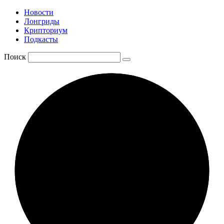
Новости
Лонгриды
Крипториум
Подкасты
Поиск