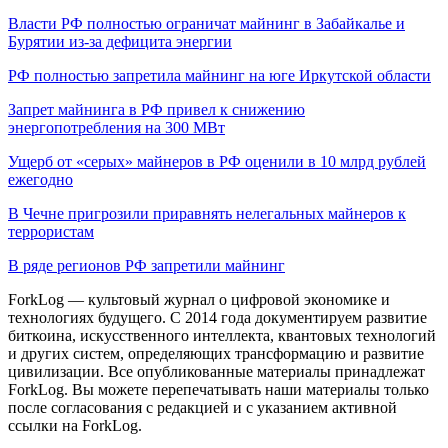
Власти РФ полностью ограничат майнинг в Забайкалье и
Бурятии из-за дефицита энергии
РФ полностью запретила майнинг на юге Иркутской области
Запрет майнинга в РФ привел к снижению
энергопотребления на 300 МВт
Ущерб от «серых» майнеров в РФ оценили в 10 млрд рублей
ежегодно
В Чечне пригрозили приравнять нелегальных майнеров к
террористам
В ряде регионов РФ запретили майнинг
ForkLog — культовый журнал о цифровой экономике и
технологиях будущего. С 2014 года документируем развитие
биткоина, искусственного интеллекта, квантовых технологий
и других систем, определяющих трансформацию и развитие
цивилизации.
Все опубликованные материалы принадлежат
ForkLog. Вы можете перепечатывать наши материалы только
после согласования с редакцией и с указанием активной
ссылки на ForkLog.