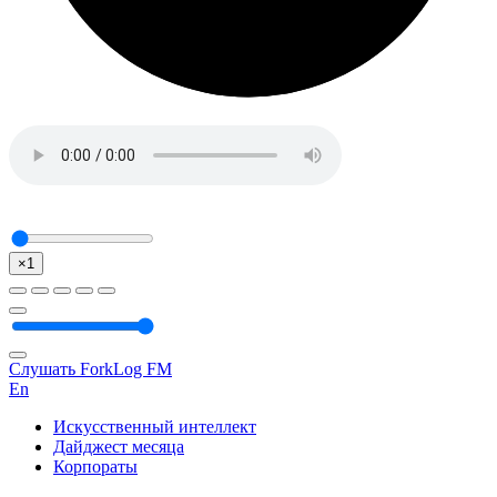
×1
Слушать ForkLog FM
En
Искусственный интеллект
Дайджест месяца
Корпораты