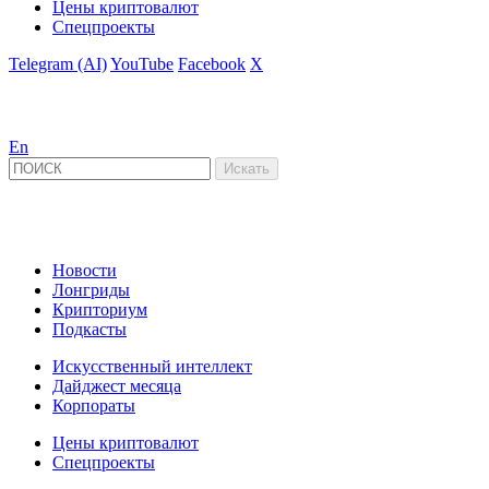
Цены криптовалют
Спецпроекты
Telegram (AI)
YouTube
Facebook
X
En
Новости
Лонгриды
Крипториум
Подкасты
Искусственный интеллект
Дайджест месяца
Корпораты
Цены криптовалют
Спецпроекты