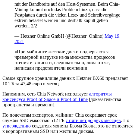
mit der Bandbreite auf den Host-Systemen. Beim Chia-
Mining kommt noch das Problem hinzu, dass die
Festplatten durch die vielen Lese- und Schreibvorgänge
extrem belastet werden und deshalb kaputt gehen
werden. 2/2
— Hetzner Online GmbH (@Hetzner_Online)
May 19,
2021
«При майнинге жесткие диски подвергаются
чрезмерной нагрузке из-за множества процессов
чтения и записи и, следовательно, ломаются», –
написали представители компании.
Самое крупное хранилище данных Hetzner BX60 предлагает
10 ТБ за 47,48 евро в месяц.
Напомним, сеть Chia Network использует
алгоритмы
консенсуса Proof-of-Space и Proof-of-Time
[доказательства
пространства и времени].
По подсчетам экспертов, майнинг Chia сокращает срок
службы SSD емкостью 512 ГБ
с пяти лет до двух месяцев
. По
утверждению
создателя монеты Брэма Коэна, это не относится
к корпоративным SSD или жестким дискам.