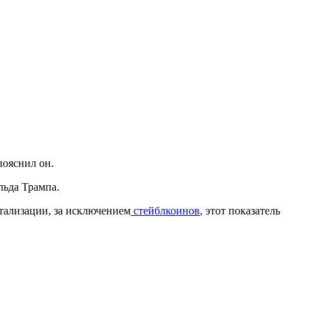
ояснил он.
ьда Трампа.
итализации, за исключением
стейблкоинов
, этот показатель