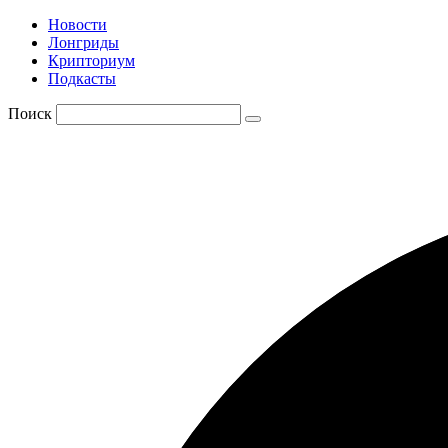
Новости
Лонгриды
Крипториум
Подкасты
Поиск