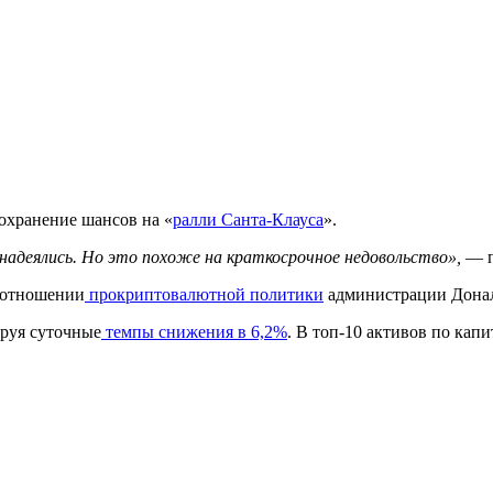
охранение шансов на «
ралли Санта-Клауса
».
надеялись. Но это похоже на краткосрочное недовольство»,
— п
 отношении
прокриптовалютной политики
администрации Донал
ируя суточные
темпы снижения в 6,2%
. В топ-10 активов по кап