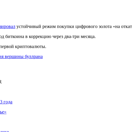
зировал
устойчивый режим покупки цифрового золота «на откат
од биткоина в коррекцию через два-три месяца.
 первой криптовалюты.
ия вершины буллрана
R
3 года
ье»
ынке