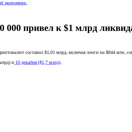
ой экономике.
0 000 привел к $1 млрд ликви
риптовалют составил $1,01 млрд, включая лонги на $844 млн, с
млрд) и
10 декабря ($1,7 млрд)
.