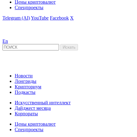
Цены криптовалют
Спецпроекты
Telegram (AI)
YouTube
Facebook
X
En
Новости
Лонгриды
Крипториум
Подкасты
Искусственный интеллект
Дайджест месяца
Корпораты
Цены криптовалют
Спецпроекты