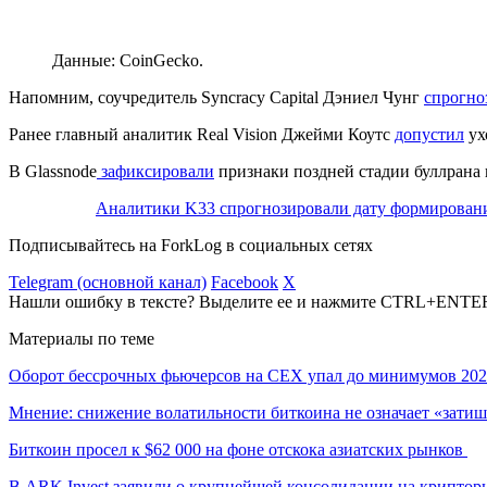
Данные: CoinGecko.
Напомним, соучредитель Syncracy Capital Дэниел Чунг
спрогно
Ранее главный аналитик Real Vision Джейми Коутс
допустил
ух
В Glassnode
зафиксировали
признаки поздней стадии буллрана
Аналитики K33 спрогнозировали дату формирован
Подписывайтесь на ForkLog в социальных сетях
Telegram (основной канал)
Facebook
X
Нашли ошибку в тексте? Выделите ее и нажмите CTRL+ENTE
Материалы по теме
Оборот бессрочных фьючерсов на CEX упал до минимумов 202
Мнение: снижение волатильности биткоина не означает «затиш
Биткоин просел к $62 000 на фоне отскока азиатских рынков
В ARK Invest заявили о крупнейшей консолидации на криптор