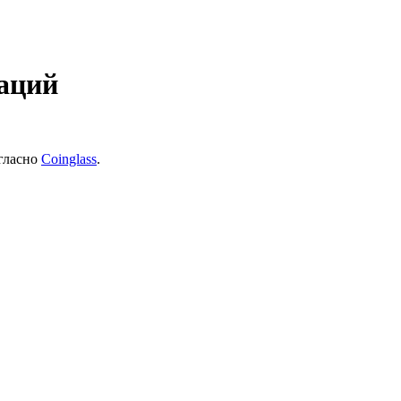
даций
огласно
Coinglass
.