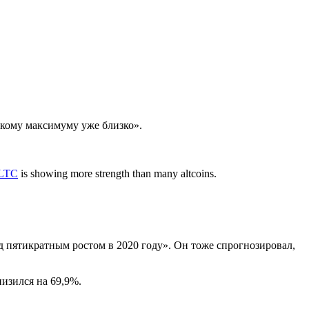
скому максимуму уже близко».
LTC
is showing more strength than many altcoins.
ед пятикратным ростом в 2020 году». Он тоже спрогнозировал,
низился на 69,9%.