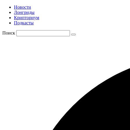
Новости
Лонгриды
Крипториум
Подкасты
Поиск