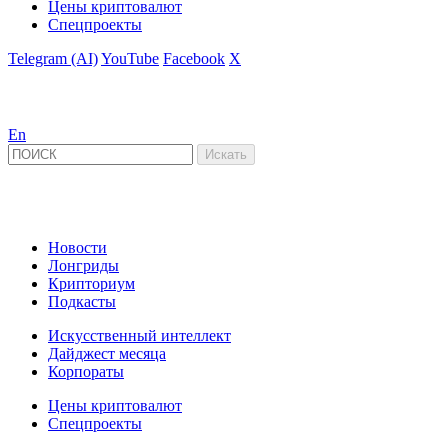
Цены криптовалют
Спецпроекты
Telegram (AI)
YouTube
Facebook
X
En
Новости
Лонгриды
Крипториум
Подкасты
Искусственный интеллект
Дайджест месяца
Корпораты
Цены криптовалют
Спецпроекты