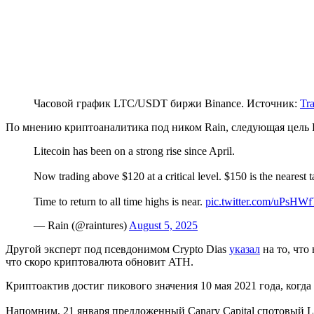
Часовой график LTC/USDT биржи Binance. Источник:
Tr
По мнению криптоаналитика под ником Rain, следующая цель Li
Litecoin has been on a strong rise since April.
Now trading above $120 at a critical level. $150 is the neares
Time to return to all time highs is near.
pic.twitter.com/uPsHW
— Rain (@raintures)
August 5, 2025
Другой эксперт под псевдонимом Crypto Dias
указал
на то, что
что скоро криптовалюта обновит
ATH
.
Криптоактив достиг пикового значения 10 мая 2021 года, когда 
Напомним, 21 января предложенный Canary Capital спотовый L