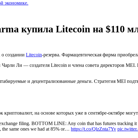
ой экономике.
ma купила Litecoin на $110 м
 о создании
Litecoin
-резерва. Фармацевтическая фирма приобрела
Чарли Ли — создателя Litecoin и члена совета директоров MEI.
штабируемые и децентрализованные деньги. Стратегия MEI подтве
к криптовалют, на основе которых уже в сентябре-октябре могу
 exchange filing. BOTTOM LINE: Any coin that has futures tracking it
ects, the same ones we had at 85% or…
https://t.co/QlzZnta7Yv
pic.twit