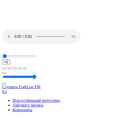
×1
Слушать ForkLog FM
En
Искусственный интеллект
Дайджест месяца
Корпораты