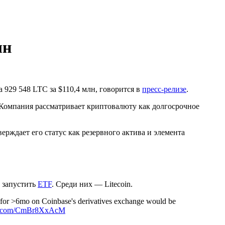
лн
 929 548 LTC за $110,4 млн, говорится в
пресс-релизе
.
 Компания рассматривает криптовалюту как долгосрочное
рждает его статус как резервного актива и элемента
т запустить
ETF
. Среди них — Litecoin.
 for >6mo on Coinbase's derivatives exchange would be
ter.com/CmBr8XxAcM