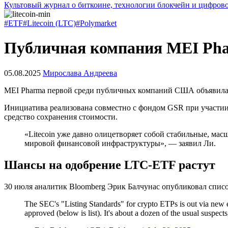
Культовый журнал о биткоине, технологии блокчейн и цифров
#ETF
#Litecoin (LTC)
#Polymarket
Публичная компания MEI Phar
05.08.2025
Мирослава Андреева
MEI Pharma первой среди публичных компаний США объявила
Инициатива реализована совместно с фондом GSR при участии 
средство сохранения стоимости.
«Litecoin уже давно олицетворяет собой стабильные, мас
мировой финансовой инфраструктуры», — заявил Ли.
Шансы на одобрение LTC-ETF растут
30 июля аналитик Bloomberg Эрик Балчунас опубликовал списо
The SEC's "Listing Standards" for crypto ETPs is out via new
approved (below is list). It's about a dozen of the usual susp