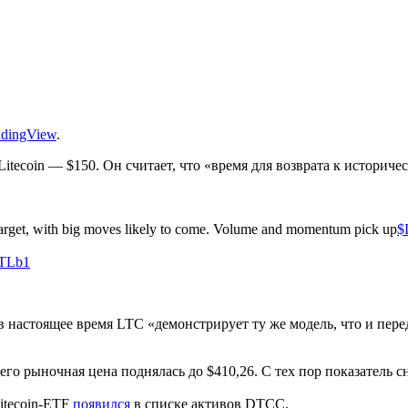
adingView
.
tecoin — $150. Он считает, что «время для возврата к историче
t target, with big moves likely to come. Volume and momentum pick up
$
fTLb1
 в настоящее время LTC «демонстрирует ту же модель, что и пер
его рыночная цена поднялась до $410,26. С тех пор показатель с
itecoin-ETF
появился
в списке активов
DTCC
.