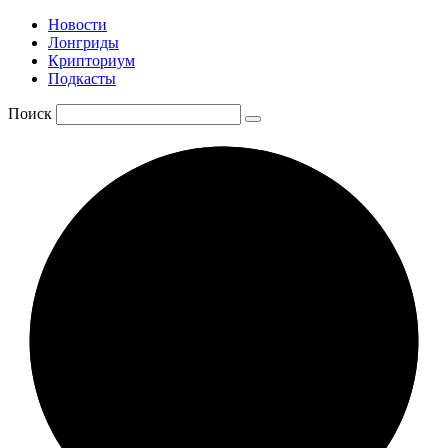
Новости
Лонгриды
Крипториум
Подкасты
Поиск