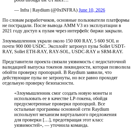
— Infra | Raydium (@0xINFRA)
June 10, 2026
По словам разработчиков, основные пользователи платформы
не пострадали. После вывода AMM V3 из эксплуатации в
2021 году доступ к пулам через интерфейс биржи закрыли.
Злоумышленник украли около 150 000 RAY, 5 600 SOL и
почти 900 000 USDC. Эксплойт затронул пулы Sollet USDT-
RAY, Sollet ETH-RAY, RAY-SOL, USDC-RAY и SRM-RAY.
Представители проекта связали уязвимость с недостаточной
валидацией выпуска токенов ликвидности, которая позволила
обойти проверку пропорций. В Raydium заявили, что
действующие пулы не затронуты, но все равно проходят
отдельную проверку безопасности.
«Злоумышленник смог создать новую монеты и
использовать ее в качестве LP-токена, обойдя
предусмотренные проверки пропорций. Все
остальные программы основной сети Raydium
используют механизм виртуального предложения
для проверки […], предотвращая этот класс
уязвимостей», — уточнила команда.