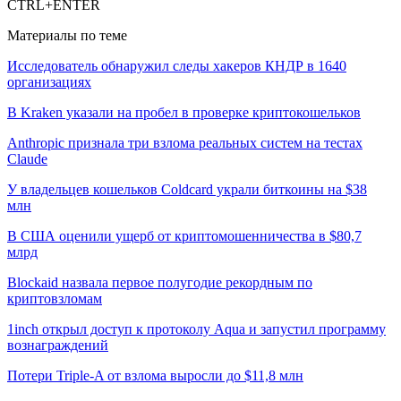
CTRL+ENTER
Материалы по теме
Исследователь обнаружил следы хакеров КНДР в 1640
организациях
В Kraken указали на пробел в проверке криптокошельков
Anthropic признала три взлома реальных систем на тестах
Claude
У владельцев кошельков Coldcard украли биткоины на $38
млн
В США оценили ущерб от криптомошенничества в $80,7
млрд
Blockaid назвала первое полугодие рекордным по
криптовзломам
1inch открыл доступ к протоколу Aqua и запустил программу
вознаграждений
Потери Triple-A от взлома выросли до $11,8 млн