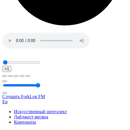
×1
Слушать ForkLog FM
En
Искусственный интеллект
Дайджест месяца
Корпораты