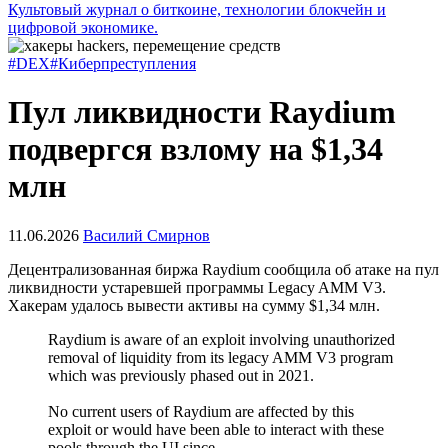
Культовый журнал о биткоине, технологии блокчейн и
цифровой экономике.
#DEX
#Киберпреступления
Пул ликвидности Raydium
подвергся взлому на $1,34
млн
11.06.2026
Василий Смирнов
Децентрализованная биржа Raydium сообщила об атаке на пул
ликвидности устаревшей программы Legacy AMM V3.
Хакерам удалось вывести активы на сумму $1,34 млн.
Raydium is aware of an exploit involving unauthorized
removal of liquidity from its legacy AMM V3 program
which was previously phased out in 2021.
No current users of Raydium are affected by this
exploit or would have been able to interact with these
pools through the UI since…