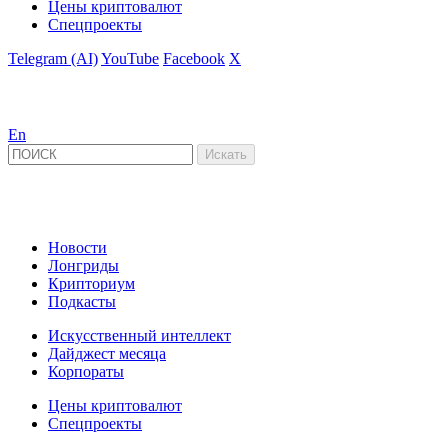
Цены криптовалют
Спецпроекты
Telegram (AI)
YouTube
Facebook
X
En
Новости
Лонгриды
Крипториум
Подкасты
Искусственный интеллект
Дайджест месяца
Корпораты
Цены криптовалют
Спецпроекты