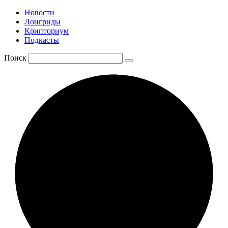
Новости
Лонгриды
Крипториум
Подкасты
Поиск