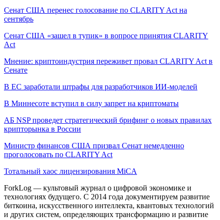
Сенат США перенес голосование по CLARITY Act на
сентябрь
Сенат США «зашел в тупик» в вопросе принятия CLARITY
Act
Мнение: криптоиндустрия переживет провал CLARITY Act в
Сенате
В ЕС заработали штрафы для разработчиков ИИ-моделей
В Миннесоте вступил в силу запрет на криптоматы
АБ NSP проведет стратегический брифинг о новых правилах
крипторынка в России
Министр финансов США призвал Сенат немедленно
проголосовать по CLARITY Act
Тотальный хаос лицензирования MiCA
ForkLog — культовый журнал о цифровой экономике и
технологиях будущего. С 2014 года документируем развитие
биткоина, искусственного интеллекта, квантовых технологий
и других систем, определяющих трансформацию и развитие