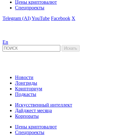
Цены криптовалют
Спецпроекты
Telegram (AI)
YouTube
Facebook
X
En
Новости
Лонгриды
Крипториум
Подкасты
Искусственный интеллект
Дайджест месяца
Корпораты
Цены криптовалют
Спецпроекты