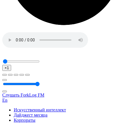
×1
Слушать ForkLog FM
En
Искусственный интеллект
Дайджест месяца
Корпораты