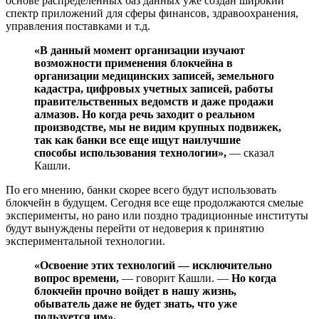
основе распределенных баз данных уже создан широкий
спектр приложений для сферы финансов, здравоохранения,
управления поставками и т.д.
«В данный момент организации изучают
возможности применения блокчейна в
организации медицинских записей, земельного
кадастра, цифровых учетных записей, работы
правительственных ведомств и даже продажи
алмазов. Но когда речь заходит о реальном
производстве, мы не видим крупных подвижек,
так как банки все еще ищут наилучшие
способы использования технологии»,
— сказал
Кашли.
По его мнению, банки скорее всего будут использовать
блокчейн в будущем. Сегодня все еще продолжаются смелые
эксперименты, но рано или поздно традиционные институты
будут вынуждены перейти от недоверия к принятию
экспериментальной технологии.
«Освоение этих технологий — исключительно
вопрос времени,
— говорит Кашли. —
Но когда
блокчейн прочно войдет в нашу жизнь,
обыватель даже не будет знать, что уже
пользуется им».