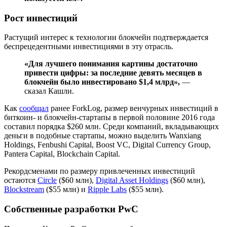
Рост инвестиций
Растущий интерес к технологии блокчейн подтверждается
беспрецедентными инвестициями в эту отрасль.
«Для лучшего понимания картины достаточно
привести цифры: за последние девять месяцев в
блокчейн было инвестировано $1,4 млрд»,
—
сказал Кашли.
Как
сообщал
ранее ForkLog, размер венчурных инвестиций в
биткоин- и блокчейн-стартапы в первой половине 2016 года
составил порядка $260 млн. Среди компаний, вкладывающих
деньги в подобные стартапы, можно выделить Wanxiang
Holdings, Fenbushi Capital, Boost VC, Digital Currency Group,
Pantera Capital, Blockchain Capital.
Рекордсменами по размеру привлеченных инвестиций
остаются
Circle
($60 млн),
Digital Asset Holdings
($60 млн),
Blockstream
($55 млн) и
Ripple Labs
($55 млн).
Собственные разработки PwC