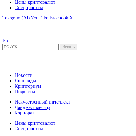
Цены криптовалют
Спецпроекты
Telegram (AI)
YouTube
Facebook
X
En
Новости
Лонгриды
Крипториум
Подкасты
Искусственный интеллект
Дайджест месяца
Корпораты
Цены криптовалют
Спецпроекты