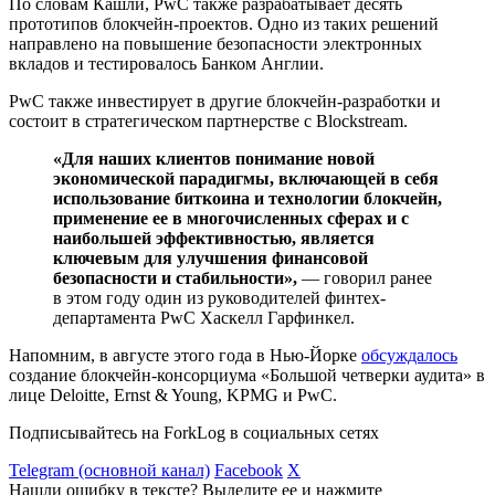
По словам Кашли, PwC также разрабатывает десять
прототипов блокчейн-проектов. Одно из таких решений
направлено на повышение безопасности электронных
вкладов и тестировалось Банком Англии.
PwC также инвестирует в другие блокчейн-разработки и
состоит в стратегическом партнерстве с Blockstream.
«Для наших клиентов понимание новой
экономической парадигмы, включающей в себя
использование биткоина и технологии блокчейн,
применение ее в многочисленных сферах и с
наибольшей эффективностью, является
ключевым для улучшения финансовой
безопасности и стабильности»,
— говорил ранее
в этом году один из руководителей финтех-
департамента PwC Хаскелл Гарфинкел.
Напомним, в августе этого года в Нью-Йорке
обсуждалось
создание блокчейн-консорциума «Большой четверки аудита» в
лице Deloitte, Ernst & Young, KPMG и PwC.
Подписывайтесь на ForkLog в социальных сетях
Telegram (основной канал)
Facebook
X
Нашли ошибку в тексте? Выделите ее и нажмите