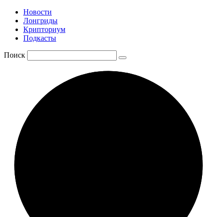
Новости
Лонгриды
Крипториум
Подкасты
Поиск