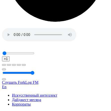
×1
Слушать ForkLog FM
En
Искусственный интеллект
Дайджест месяца
Корпораты