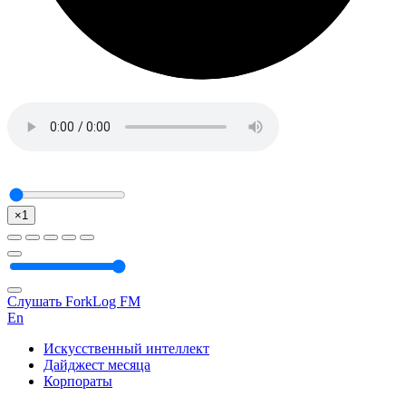
×1
Слушать ForkLog FM
En
Искусственный интеллект
Дайджест месяца
Корпораты