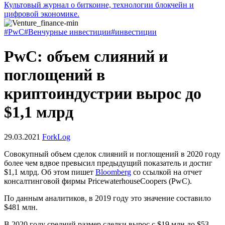
Культовый журнал о биткоине, технологии блокчейн и
цифровой экономике.
#PwC
#Венчурные инвестиции
#инвестиции
PwC: объем слияний и
поглощений в
криптоиндустрии вырос до
$1,1 млрд
29.03.2021
ForkLog
Совокупный объем сделок слияний и поглощений в 2020 году
более чем вдвое превысил предыдущий показатель и достиг
$1,1 млрд. Об этом пишет
Bloomberg
со ссылкой на отчет
консалтинговой фирмы PricewaterhouseCoopers (PwC).
По данным аналитиков, в 2019 году это значение составило
$481 млн.
В 2020 году средний размер сделки вырос с $19 млн до $53