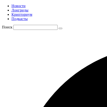
Новости
Лонгриды
Крипториум
Подкасты
Поиск