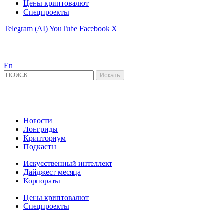
Цены криптовалют
Спецпроекты
Telegram (AI)
YouTube
Facebook
X
En
Новости
Лонгриды
Крипториум
Подкасты
Искусственный интеллект
Дайджест месяца
Корпораты
Цены криптовалют
Спецпроекты