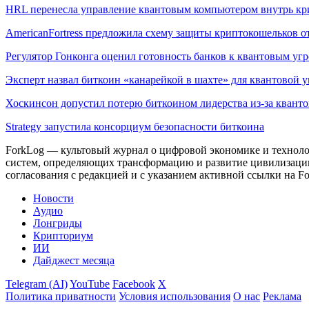
HRL перенесла управление квантовым компьютером внутрь кр
AmericanFortress предложила схему защиты криптокошельков о
Регулятор Гонконга оценил готовность банков к квантовым уг
Эксперт назвал биткоин «канарейкой в шахте» для квантовой 
Хоскинсон допустил потерю биткоином лидерства из-за квант
Strategy запустила консорциум безопасности биткоина
ForkLog — культовый журнал о цифровой экономике и технолог
систем, определяющих трансформацию и развитие цивилизаци
согласования с редакцией и с указанием активной ссылки на Fo
Новости
Аудио
Лонгриды
Крипториум
ИИ
Дайджест месяца
Telegram (AI)
YouTube
Facebook
X
Политика приватности
Условия использования
О нас
Реклама