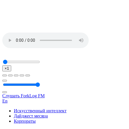
×1
Слушать ForkLog FM
En
Искусственный интеллект
Дайджест месяца
Корпораты