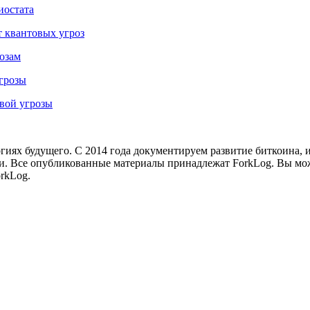
иостата
т квантовых угроз
розам
угрозы
овой угрозы
иях будущего. С 2014 года документируем развитие биткоина, 
и.
Все опубликованные материалы принадлежат ForkLog. Вы мож
rkLog.