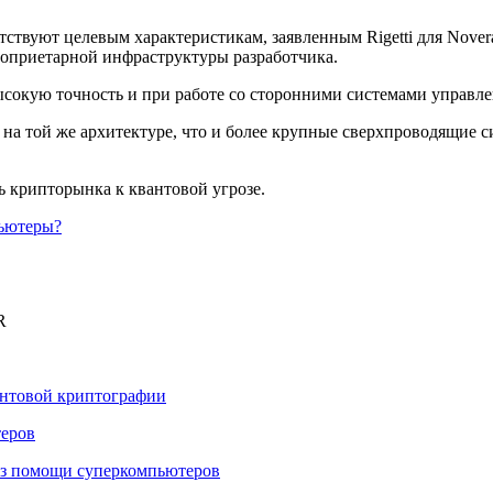
ствуют целевым характеристикам, заявленным Rigetti для Nover
роприетарной инфраструктуры разработчика.
 высокую точность и при работе со сторонними системами управ
на той же архитектуре, что и более крупные сверхпроводящие си
ь крипторынка к квантовой угрозе.
пьютеры?
R
антовой криптографии
теров
ез помощи суперкомпьютеров