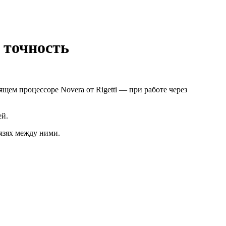
 точность
ем процессоре Novera от Rigetti — при работе через
ей.
язях между ними.