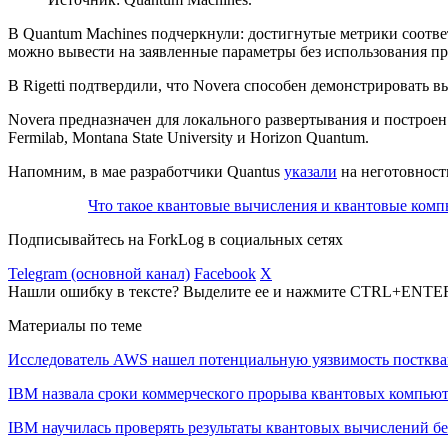
В Quantum Machines подчеркнули: достигнутые метрики соответ
можно вывести на заявленные параметры без использования п
В Rigetti подтвердили, что Novera способен демонстрировать
Novera предназначен для локального развертывания и построен 
Fermilab, Montana State University и Horizon Quantum.
Напомним, в мае разработчики Quantus
указали
на неготовност
Что такое квантовые вычисления и квантовые ком
Подписывайтесь на ForkLog в социальных сетях
Telegram (основной канал)
Facebook
X
Нашли ошибку в тексте? Выделите ее и нажмите CTRL+ENTE
Материалы по теме
Исследователь AWS нашел потенциальную уязвимость посткв
IBM назвала сроки коммерческого прорыва квантовых компью
IBM научилась проверять результаты квантовых вычислений б