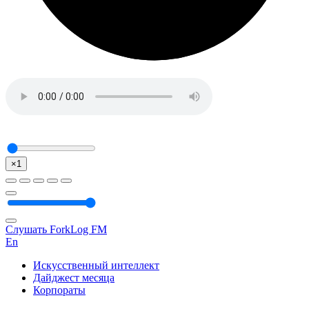
×1
Слушать ForkLog FM
En
Искусственный интеллект
Дайджест месяца
Корпораты