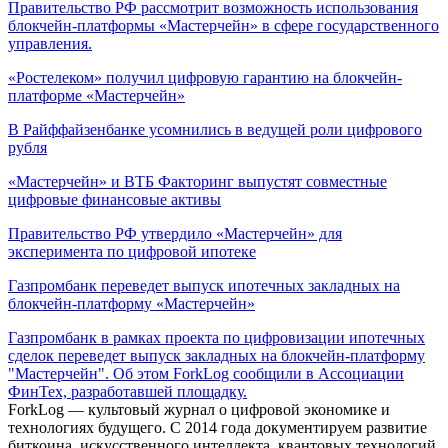
Правительство РФ рассмотрит возможность использования
блокчейн-платформы «Мастерчейн» в сфере государственного
управления.
«Ростелеком» получил цифровую гарантию на блокчейн-
платформе «Мастерчейн»
В Райффайзенбанке усомнились в ведущей роли цифрового
рубля
«Мастерчейн» и ВТБ Факторинг выпустят совместные
цифровые финансовые активы
Правительство РФ утвердило «Мастерчейн» для
эксперимента по цифровой ипотеке
Газпромбанк переведет выпуск ипотечных закладных на
блокчейн-платформу «Мастерчейн»
Газпромбанк в рамках проекта по цифровизации ипотечных
сделок переведет выпуск закладных на блокчейн-платформу
"Мастерчейн". Об этом ForkLog сообщили в Ассоциации
ФинТех, разработавшей площадку.
ForkLog — культовый журнал о цифровой экономике и
технологиях будущего. С 2014 года документируем развитие
биткоина, искусственного интеллекта, квантовых технологий