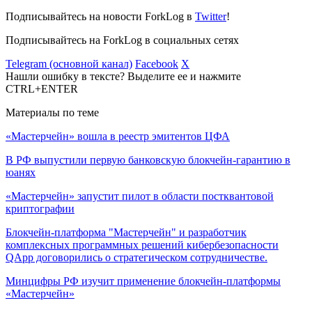
Подписывайтесь на новости ForkLog в
Twitter
!
Подписывайтесь на ForkLog в социальных сетях
Telegram (основной канал)
Facebook
X
Нашли ошибку в тексте? Выделите ее и нажмите
CTRL+ENTER
Материалы по теме
«Мастерчейн» вошла в реестр эмитентов ЦФА
В РФ выпустили первую банковскую блокчейн-гарантию в
юанях
«Мастерчейн» запустит пилот в области постквантовой
криптографии
Блокчейн-платформа "Мастерчейн" и разработчик
комплексных программных решений кибербезопасности
QApp договорились о стратегическом сотрудничестве.
Минцифры РФ изучит применение блокчейн-платформы
«Мастерчейн»