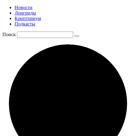
Новости
Лонгриды
Крипториум
Подкасты
Поиск