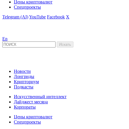
Цены криптовалют
Спецпроекты
Telegram (AI)
YouTube
Facebook
X
En
Новости
Лонгриды
Крипториум
Подкасты
Искусственный интеллект
Дайджест месяца
Корпораты
Цены криптовалют
Спецпроекты