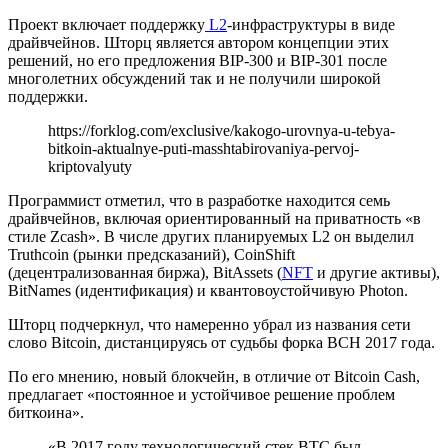
Проект включает поддержку
L2
-инфраструктуры в виде
драйвчейнов. Шторц является автором концепции этих
решений, но его предложения BIP-300 и BIP-301 после
многолетних обсуждений так и не получили широкой
поддержки.
https://forklog.com/exclusive/kakogo-urovnya-u-tebya-
bitkoin-aktualnye-puti-masshtabirovaniya-pervoj-
kriptovalyuty
Программист отметил, что в разработке находится семь
драйвчейнов, включая ориентированный на приватность «в
стиле Zcash». В числе других планируемых L2 он выделил
Truthcoin (рынки предсказаний), CoinShift
(децентрализованная биржа), BitAssets (
NFT
и другие активы),
BitNames (идентификация) и квантовоустойчивую Photon.
Шторц подчеркнул, что намеренно убрал из названия сети
слово Bitcoin, дистанцируясь от судьбы форка BCH 2017 года.
По его мнению, новый блокчейн, в отличие от Bitcoin Cash,
предлагает «постоянное и устойчивое решение проблем
биткоина».
«В 2017 году технологический стек BTC был