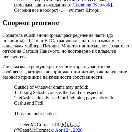
сильным, как и ожидания от
Lightning [Network]
.
Сегодня все наоборот», — считает Шторц.
Спорное решение
Создатель eCash анонсировал распределение части (до
половины) ~1,1 млн BTC, хранящихся на так называемых
кошельках майнера Патоши. Монеты приписывают создателю
биткоина Сатоши Накамото, но достоверно их владелец
неизвестен.
Идея вызвала резкую критику некоторых участников
сообщества, которые восприняли инициативу как нарушение
базового принципа неизменности собственности.
Outside of whatever drama may unfold:
1. Taking Satoshi coins is theft and disrespectful.
2. eCash is already used for Lightning payments with
Cashu and Fedi.
Those are poor choices.
— Peter McCormack 🏴‍☠️🇬🇧🇮🇪
(@PeterMcCormack)
April 24, 2026