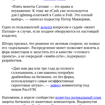
«Взять монеты Сатоши — это кража и
неуважение. К тому же eCash уже используется
для Lightning-платежей в Cashu и Fedi. Это плохой
выбор», — написал подкастер Питер Маккормак.
Один из пользователей
задался
вопросом о судьбе «монет
Патоши» в случае, если позднее обнаружится их настоящий
владелец.
Шторц признал, что решение по активам спорное, но назвал
его «идеальным». Распределение монет позволяет вовлечь в
форк инвесторов и запустить его в качестве «готового
проекта», а не очередной «зомби-сети», подчеркнул
разработчик.
«Даю вам два или три года до полного
схлопывания, а сам наконец попробую
драйвчейны на биткоине, но без форка,
использующего самые неэффективные
скриптовые штуки», —
заявил
комментатор под
ником PacoVM.
Напомним, в апреле сообщество
возмутил радикальный план
защиты биткоина от квантовых компьютеров. Выдвинутая