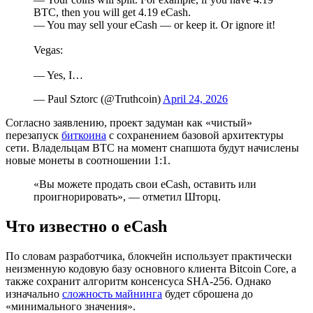
BTC, then you will get 4.19 eCash.
— You may sell your eCash — or keep it. Or ignore it!
Vegas:
— Yes, I…
— Paul Sztorc (@Truthcoin)
April 24, 2026
Согласно заявлению, проект задуман как «чистый»
перезапуск
биткоина
с сохранением базовой архитектуры
сети. Владельцам BTC на момент снапшота будут начислены
новые монеты в соотношении 1:1.
«Вы можете продать свои eCash, оставить или
проигнорировать», — отметил Шторц.
Что известно о eCash
По словам разработчика, блокчейн использует практически
неизменную кодовую базу основного клиента Bitcoin Core, а
также сохранит алгоритм консенсуса SHA-256. Однако
изначально
сложность майнинга
будет сброшена до
«минимального значения».