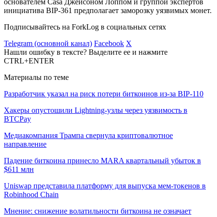
основателем Casa Джейсоном Лоппом и группой экспертов
инициатива BIP-361 предполагает заморозку уязвимых монет.
Подписывайтесь на ForkLog в социальных сетях
Telegram (основной канал)
Facebook
X
Нашли ошибку в тексте? Выделите ее и нажмите
CTRL+ENTER
Материалы по теме
Разработчик указал на риск потери биткоинов из-за BIP-110
Хакеры опустошили Lightning-узлы через уязвимость в
BTCPay
Медиакомпания Трампа свернула криптовалютное
направление
Падение биткоина принесло MARA квартальный убыток в
$611 млн
Uniswap представила платформу для выпуска мем-токенов в
Robinhood Chain
Мнение: снижение волатильности биткоина не означает