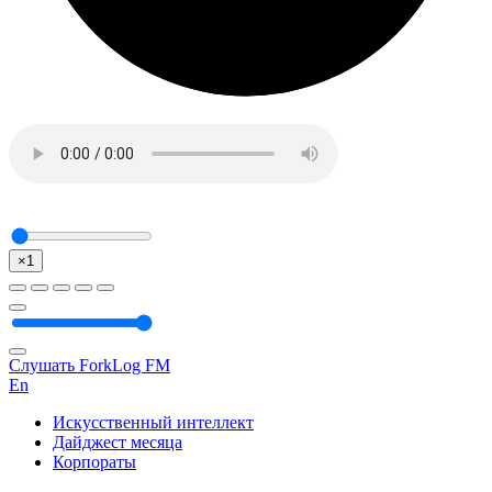
×1
Слушать ForkLog FM
En
Искусственный интеллект
Дайджест месяца
Корпораты