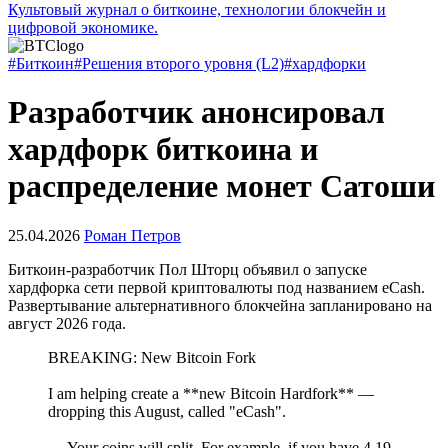
Культовый журнал о биткоине, технологии блокчейн и
цифровой экономике.
#Биткоин
#Решения второго уровня (L2)
#хардфорки
Разработчик анонсировал
хардфорк биткоина и
распределение монет Сатоши
25.04.2026
Роман Петров
Биткоин-разработчик Пол Шторц объявил о запуске
хардфорка сети первой криптовалюты под названием eCash.
Развертывание альтернативного блокчейна запланировано на
август 2026 года.
BREAKING: New Bitcoin Fork
I am helping create a **new Bitcoin Hardfork** —
dropping this August, called "eCash".
— Your coins will split. For example, if you have 4.19