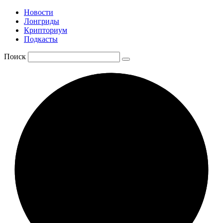
Новости
Лонгриды
Крипториум
Подкасты
Поиск