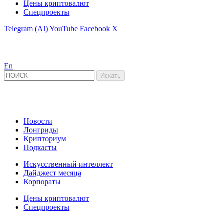
Цены криптовалют
Спецпроекты
Telegram (AI)
YouTube
Facebook
X
En
Новости
Лонгриды
Крипториум
Подкасты
Искусственный интеллект
Дайджест месяца
Корпораты
Цены криптовалют
Спецпроекты