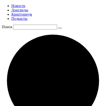
Новости
Лонгриды
Крипториум
Подкасты
Поиск