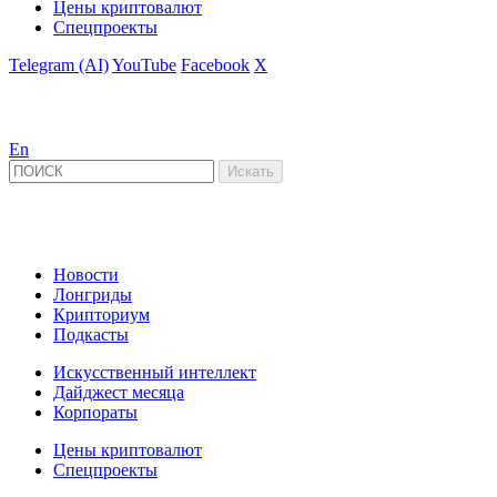
Цены криптовалют
Спецпроекты
Telegram (AI)
YouTube
Facebook
X
En
Новости
Лонгриды
Крипториум
Подкасты
Искусственный интеллект
Дайджест месяца
Корпораты
Цены криптовалют
Спецпроекты