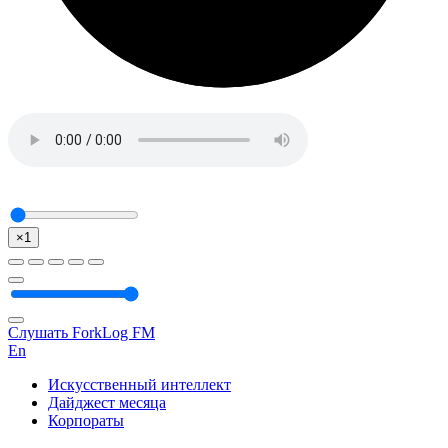
×1
Слушать ForkLog FM
En
Искусственный интеллект
Дайджест месяца
Корпораты