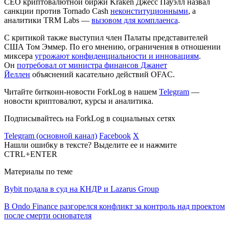
CEO криптовалютной биржи Kraken Джесс Пауэлл назвал
санкции против Tornado Cash
неконституционными
, а
аналитики TRM Labs —
вызовом для комплаенса
.
С критикой также выступил член Палаты представителей
США Том Эммер. По его мнению, ограничения в отношении
миксера
угрожают конфиденциальности и инновациям
.
Он
потребовал от министра финансов Джанет
Йеллен
объяснений касательно действий OFAC.
Читайте биткоин-новости ForkLog в нашем
Telegram
—
новости криптовалют, курсы и аналитика.
Подписывайтесь на ForkLog в социальных сетях
Telegram (основной канал)
Facebook
X
Нашли ошибку в тексте? Выделите ее и нажмите
CTRL+ENTER
Материалы по теме
Bybit подала в суд на КНДР и Lazarus Group
В Ondo Finance разгорелся конфликт за контроль над проектом
после смерти основателя