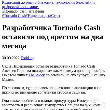
Культовый журнал о биткоине, технологии блокчейн и
цифровой экономике.
#Tornado Cash
#Нидерланды
#Суды
Разработчика Tornado Cash
оставили под арестом на два
месяца
30.09.2022
ForkLog
Суд в Нидерландах оставил разработчика Tornado Cash
Алексея Перцева под арестом как минимум до конца ноября.
Об этом пишет
The Block
со ссылкой на его супругу Ксению
Малик.
По ее словам, суд неправомерно отклонил апелляцию и не
принял во внимание аргументы стороны защиты.
Она также сообщила о планах прокуратуры Нидерландов
арестовать и реализовать имущество Перцева на аукционе. О
том, что конфискованный в день ареста разработчика