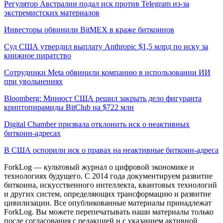
Регулятор Австралии подал иск против Telegram из-за
экстремистских материалов
Инвесторы обвинили BitMEX в краже биткоинов
Суд США утвердил выплату Anthropic $1,5 млрд по иску за
книжное пиратство
Сотрудники Meta обвинили компанию в использовании ИИ
при увольнениях
Bloomberg: Минюст США решил закрыть дело фигуранта
криптопирамиды BitClub на $722 млн
Digital Chamber призвала отклонить иск о неактивных
биткоин-адресах
В США оспорили иск о правах на неактивные биткоин-адреса
ForkLog — культовый журнал о цифровой экономике и
технологиях будущего. С 2014 года документируем развитие
биткоина, искусственного интеллекта, квантовых технологий
и других систем, определяющих трансформацию и развитие
цивилизации.
Все опубликованные материалы принадлежат
ForkLog. Вы можете перепечатывать наши материалы только
после согласования с редакцией и с указанием активной