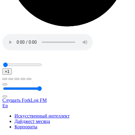
×1
Слушать ForkLog FM
En
Искусственный интеллект
Дайджест месяца
Корпораты