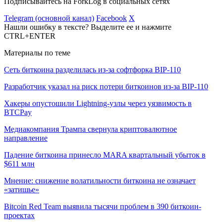
Подписывайтесь на ForkLog в социальных сетях
Telegram (основной канал)
Facebook
X
Нашли ошибку в тексте? Выделите ее и нажмите
CTRL+ENTER
Материалы по теме
Сеть биткоина разделилась из-за софтфорка BIP-110
Разработчик указал на риск потери биткоинов из-за BIP-110
Хакеры опустошили Lightning-узлы через уязвимость в
BTCPay
Медиакомпания Трампа свернула криптовалютное
направление
Падение биткоина принесло MARA квартальный убыток в
$611 млн
Мнение: снижение волатильности биткоина не означает
«затишье»
Bitcoin Red Team выявила тысячи проблем в 390 биткоин-
проектах