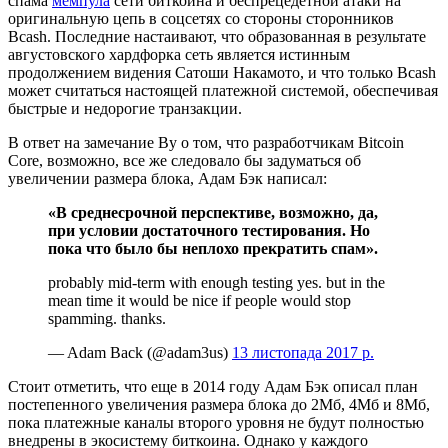
спама
мемпула
сети биткоина и беспрецедетной атаки на
оригинальную цепь в соцсетях со стороны сторонников
Bcash. Последние настаивают, что образованная в результате
августовского хардфорка сеть является истинным
продолжением видения Сатоши Накамото, и что только Bcash
может считаться настоящей платежной системой, обеспечивая
быстрые и недорогие транзакции.
В ответ на замечание Ву о том, что разработчикам Bitcoin
Core, возможно, все же следовало бы задуматься об
увеличении размера блока, Адам Бэк написал:
«В среднесрочной перспективе, возможно, да,
при условии достаточного тестирования. Но
пока что было бы неплохо прекратить спам».
probably mid-term with enough testing yes. but in the
mean time it would be nice if people would stop
spamming. thanks.
— Adam Back (@adam3us)
13 листопада 2017 р.
Стоит отметить, что еще в 2014 году Адам Бэк описал план
постепенного увеличения размера блока до 2Мб, 4Мб и 8Мб,
пока платежные каналы второго уровня не будут полностью
внедрены в экосистему биткоина. Однако у каждого