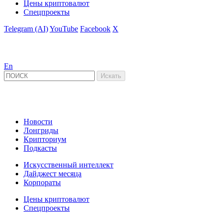
Цены криптовалют
Спецпроекты
Telegram (AI)
YouTube
Facebook
X
En
Новости
Лонгриды
Крипториум
Подкасты
Искусственный интеллект
Дайджест месяца
Корпораты
Цены криптовалют
Спецпроекты