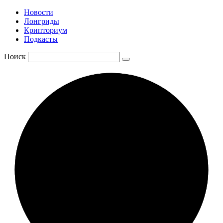
Новости
Лонгриды
Крипториум
Подкасты
Поиск