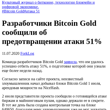
Культовый журнал о биткоине, технологии блокчейн и
цифровой экономике.
#Bitcoin Gold
#атака 51
Разработчики Bitcoin Gold
сообщили об
предотвращении атаки 51%
11.07.2020
ForkLog
Команда разработчиков Bitcoin Gold
заявила
, что им удалось
успешно отбить атаку 51%, о подготовке которой они узнали
еще более недели назад.
Согласно записи на сайте проекта, неизвестный
злоумышленник начал добывал блоки Bitcoin Gold 1 июля,
арендовав мощности на NiceHash.
2 июля представители проекта сообщили о готовящейся атаке
биржам и майнинговым пулам, однако держали ее в секрете.
В тот же день была создана контрольная точка на блоке
640650, благодаря чему злоумышленник уже не мог захватить