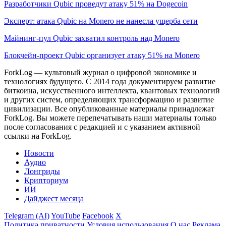
Разработчики Qubic проведут атаку 51% на Dogecoin
Эксперт: атака Qubic на Monero не нанесла ущерба сети
Майнинг-пул Qubic захватил контроль над Monero
Блокчейн-проект Qubic организует атаку 51% на Monero
ForkLog — культовый журнал о цифровой экономике и
технологиях будущего. С 2014 года документируем развитие
биткоина, искусственного интеллекта, квантовых технологий
и других систем, определяющих трансформацию и развитие
цивилизации.
Все опубликованные материалы принадлежат
ForkLog. Вы можете перепечатывать наши материалы только
после согласования с редакцией и с указанием активной
ссылки на ForkLog.
Новости
Аудио
Лонгриды
Крипториум
ИИ
Дайджест месяца
Telegram (AI)
YouTube
Facebook
X
Политика приватности
Условия использования
О нас
Реклама