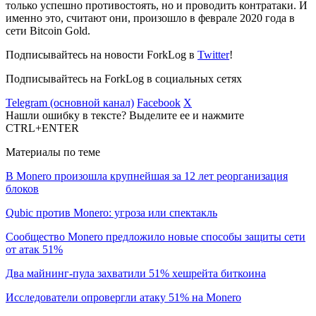
только успешно противостоять, но и проводить контратаки. И
именно это, считают они, произошло в феврале 2020 года в
сети Bitcoin Gold.
Подписывайтесь на новости ForkLog в
Twitter
!
Подписывайтесь на ForkLog в социальных сетях
Telegram (основной канал)
Facebook
X
Нашли ошибку в тексте? Выделите ее и нажмите
CTRL+ENTER
Материалы по теме
В Monero произошла крупнейшая за 12 лет реорганизация
блоков
Qubic против Monero: угроза или спектакль
Сообщество Monero предложило новые способы защиты сети
от атак 51%
Два майнинг-пула захватили 51% хешрейта биткоина
Исследователи опровергли атаку 51% на Monero