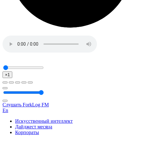
×1
Слушать ForkLog FM
En
Искусственный интеллект
Дайджест месяца
Корпораты