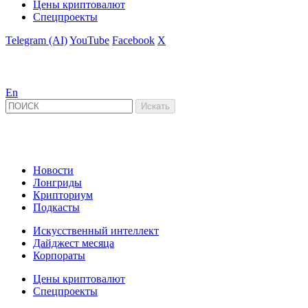
Цены криптовалют
Спецпроекты
Telegram (AI)
YouTube
Facebook
X
En
Новости
Лонгриды
Крипториум
Подкасты
Искусственный интеллект
Дайджест месяца
Корпораты
Цены криптовалют
Спецпроекты