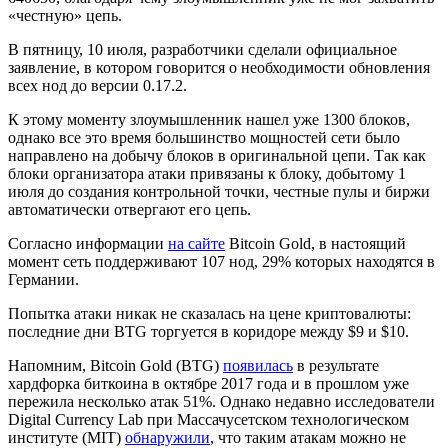
«честную» цепь.
В пятницу, 10 июля, разработчики сделали официальное
заявление, в котором говорится о необходимости обновления
всех нод до версии 0.17.2.
К этому моменту злоумышленник нашел уже 1300 блоков,
однако все это время большинство мощностей сети было
направлено на добычу блоков в оригинальной цепи. Так как
блоки организатора атаки привязаны к блоку, добытому 1
июля до создания контрольной точки, честные пулы и биржи
автоматически отвергают его цепь.
Согласно информации
на сайте
Bitcoin Gold, в настоящий
момент сеть поддерживают 107 нод, 29% которых находятся в
Германии.
Попытка атаки никак не сказалась на цене криптовалюты:
последние дни BTG торгуется в коридоре между $9 и $10.
Напомним, Bitcoin Gold (BTG)
появилась
в результате
хардфорка биткоина в октябре 2017 года и в прошлом уже
пережила несколько атак 51%. Однако недавно исследователи
Digital Currency Lab при Массачусетском технологическом
институте (MIT)
обнаружили
, что таким атакам можно не