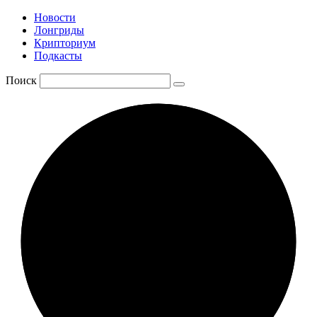
Новости
Лонгриды
Крипториум
Подкасты
Поиск