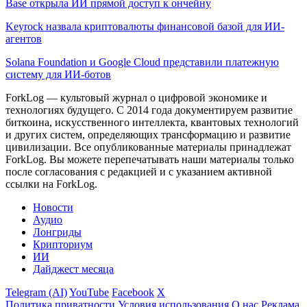
Base открыла ИИ прямой доступ к ончейну
Keyrock назвала криптовалюты финансовой базой для ИИ-
агентов
Solana Foundation и Google Cloud представили платежную
систему для ИИ-ботов
ForkLog — культовый журнал о цифровой экономике и
технологиях будущего. С 2014 года документируем развитие
биткоина, искусственного интеллекта, квантовых технологий
и других систем, определяющих трансформацию и развитие
цивилизации.
Все опубликованные материалы принадлежат
ForkLog. Вы можете перепечатывать наши материалы только
после согласования с редакцией и с указанием активной
ссылки на ForkLog.
Новости
Аудио
Лонгриды
Крипториум
ИИ
Дайджест месяца
Telegram (AI)
YouTube
Facebook
X
Политика приватности
Условия использования
О нас
Реклама