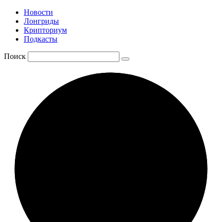
Новости
Лонгриды
Крипториум
Подкасты
Поиск