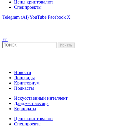
Цены криптовалют
Спецпроекты
Telegram (AI)
YouTube
Facebook
X
En
Новости
Лонгриды
Крипториум
Подкасты
Искусственный интеллект
Дайджест месяца
Корпораты
Цены криптовалют
Спецпроекты