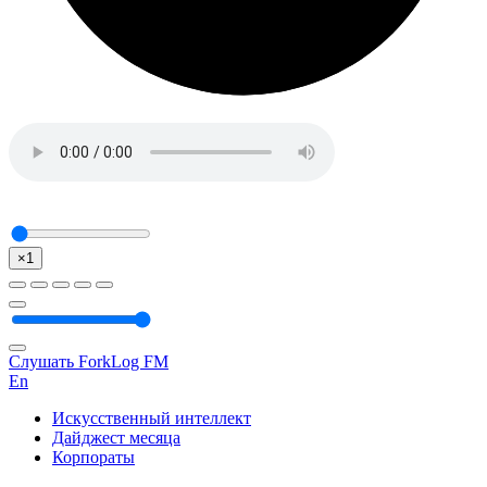
×1
Слушать ForkLog FM
En
Искусственный интеллект
Дайджест месяца
Корпораты