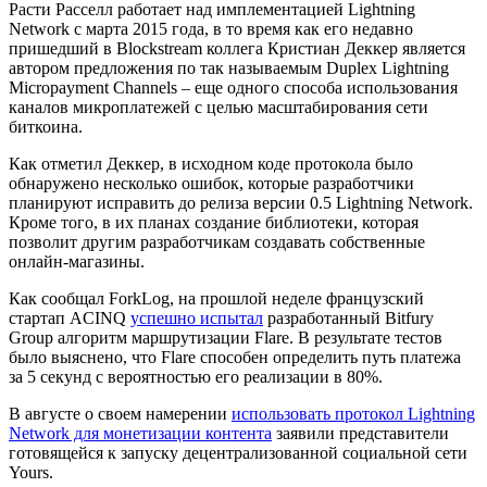
Расти Расселл работает над имплементацией Lightning
Network с марта 2015 года, в то время как его недавно
пришедший в Blockstream коллега Кристиан Деккер является
автором предложения по так называемым Duplex Lightning
Micropayment Channels – еще одного способа использования
каналов микроплатежей с целью масштабирования сети
биткоина.
Как отметил Деккер, в исходном коде протокола было
обнаружено несколько ошибок, которые разработчики
планируют исправить до релиза версии 0.5 Lightning Network.
Кроме того, в их планах создание библиотеки, которая
позволит другим разработчикам создавать собственные
онлайн-магазины.
Как сообщал ForkLog, на прошлой неделе французский
стартап ACINQ
успешно испытал
разработанный Bitfury
Group алгоритм маршрутизации Flare. В результате тестов
было выяснено, что Flare способен определить путь платежа
за 5 секунд с вероятностью его реализации в 80%.
В августе о своем намерении
использовать протокол Lightning
Network для монетизации контента
заявили представители
готовящейся к запуску децентрализованной социальной сети
Yours.