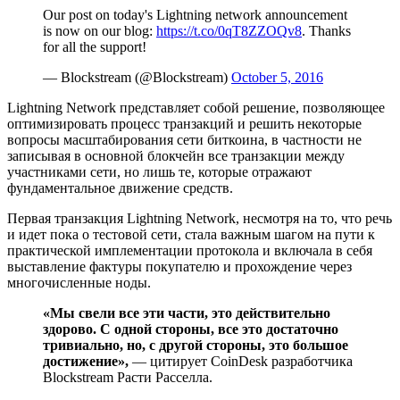
Our post on today's Lightning network announcement
is now on our blog:
https://t.co/0qT8ZZOQv8
. Thanks
for all the support!
— Blockstream (@Blockstream)
October 5, 2016
Lightning Network представляет собой решение, позволяющее
оптимизировать процесс транзакций и решить некоторые
вопросы масштабирования сети биткоина, в частности не
записывая в основной блокчейн все транзакции между
участниками сети, но лишь те, которые отражают
фундаментальное движение средств.
Первая транзакция Lightning Network, несмотря на то, что речь
и идет пока о тестовой сети, стала важным шагом на пути к
практической имплементации протокола и включала в себя
выставление фактуры покупателю и прохождение через
многочисленные ноды.
«Мы свели все эти части, это действительно
здорово. С одной стороны, все это достаточно
тривиально, но, с другой стороны, это большое
достижение»,
— цитирует CoinDesk разработчика
Blockstream Расти Расселла.