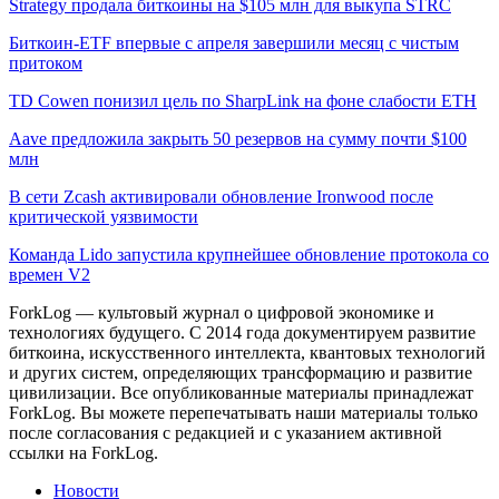
Strategy продала биткоины на $105 млн для выкупа STRC
Биткоин-ETF впервые с апреля завершили месяц с чистым
притоком
TD Cowen понизил цель по SharpLink на фоне слабости ETH
Aave предложила закрыть 50 резервов на сумму почти $100
млн
В сети Zcash активировали обновление Ironwood после
критической уязвимости
Команда Lido запустила крупнейшее обновление протокола со
времен V2
ForkLog — культовый журнал о цифровой экономике и
технологиях будущего. С 2014 года документируем развитие
биткоина, искусственного интеллекта, квантовых технологий
и других систем, определяющих трансформацию и развитие
цивилизации.
Все опубликованные материалы принадлежат
ForkLog. Вы можете перепечатывать наши материалы только
после согласования с редакцией и с указанием активной
ссылки на ForkLog.
Новости