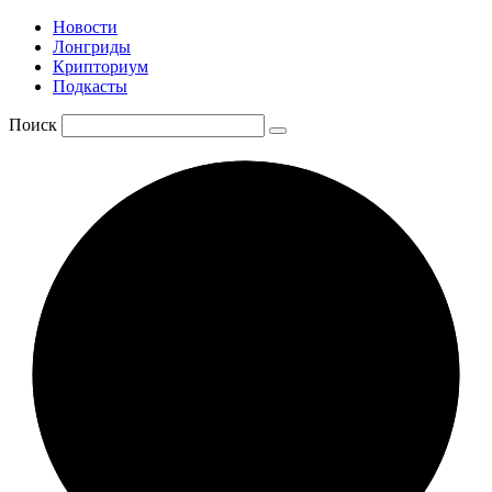
Новости
Лонгриды
Крипториум
Подкасты
Поиск