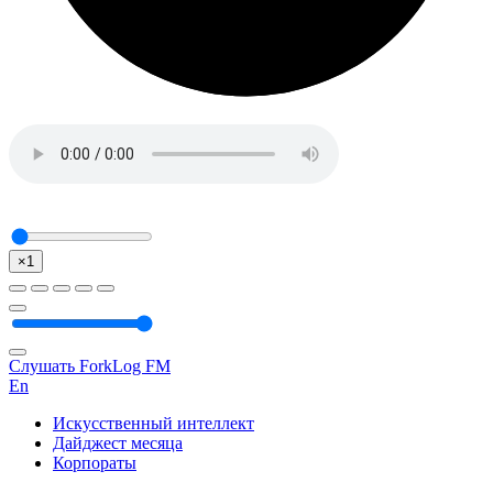
×1
Слушать ForkLog FM
En
Искусственный интеллект
Дайджест месяца
Корпораты