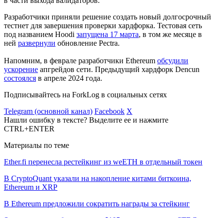
в части выхода валидаторов.
Разработчики приняли решение создать новый долгосрочный
тестнет для завершения проверки хардфорка. Тестовая сеть
под названием Hoodi
запущена 17 марта
, в том же месяце в
ней
развернули
обновление Pectra.
Напомним, в феврале разработчики Ethereum
обсудили
ускорение
апгрейдов сети. Предыдущий хардфорк Dencun
состоялся
в апреле 2024 года.
Подписывайтесь на ForkLog в социальных сетях
Telegram (основной канал)
Facebook
X
Нашли ошибку в тексте? Выделите ее и нажмите
CTRL+ENTER
Материалы по теме
Ether.fi перенесла рестейкинг из weETH в отдельный токен
В CryptoQuant указали на накопление китами биткоина,
Ethereum и XRP
В Ethereum предложили сократить награды за стейкинг