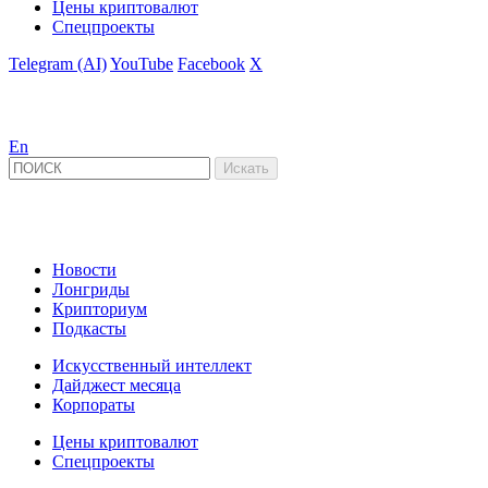
Цены криптовалют
Спецпроекты
Telegram (AI)
YouTube
Facebook
X
En
Новости
Лонгриды
Крипториум
Подкасты
Искусственный интеллект
Дайджест месяца
Корпораты
Цены криптовалют
Спецпроекты