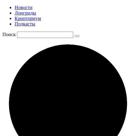
Новости
Лонгриды
Крипториум
Подкасты
Поиск