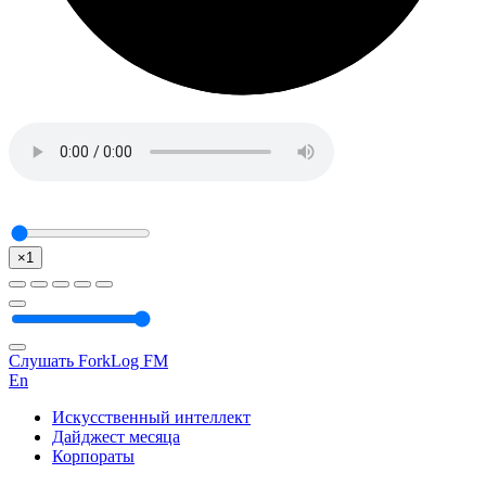
×1
Слушать ForkLog FM
En
Искусственный интеллект
Дайджест месяца
Корпораты