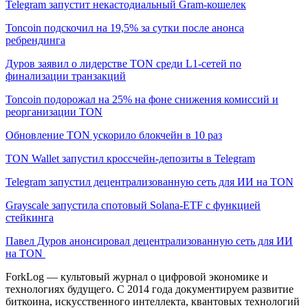
Telegram запустит некастодиальный Gram-кошелек
Toncoin подскочил на 19,5% за сутки после анонса
ребрендинга
Дуров заявил о лидерстве TON среди L1-сетей по
финализации транзакций
Toncoin подорожал на 25% на фоне снижения комиссий и
реорганизации TON
Обновление TON ускорило блокчейн в 10 раз
TON Wallet запустил кроссчейн-депозиты в Telegram
Telegram запустил децентрализованную сеть для ИИ на TON
Grayscale запустила спотовый Solana-ETF с функцией
стейкинга
Павел Дуров анонсировал децентрализованную сеть для ИИ
на TON
ForkLog — культовый журнал о цифровой экономике и
технологиях будущего. С 2014 года документируем развитие
биткоина, искусственного интеллекта, квантовых технологий