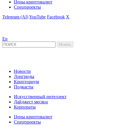
Цены криптовалют
Спецпроекты
Telegram (AI)
YouTube
Facebook
X
En
Новости
Лонгриды
Крипториум
Подкасты
Искусственный интеллект
Дайджест месяца
Корпораты
Цены криптовалют
Спецпроекты