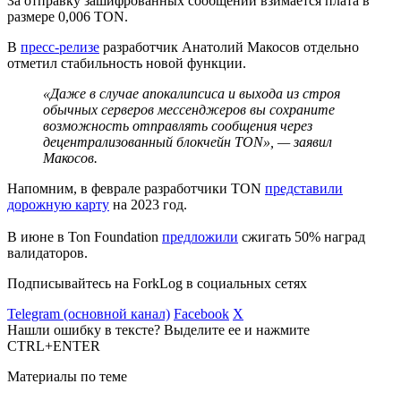
За отправку зашифрованных сообщений взимается плата в
размере 0,006 TON.
В
пресс-релизе
разработчик Анатолий Макосов отдельно
отметил стабильность новой функции.
«Даже в случае апокалипсиса и выхода из строя
обычных серверов мессенджеров вы сохраните
возможность отправлять сообщения через
децентрализованный блокчейн TON», — заявил
Макосов.
Напомним, в феврале разработчики TON
представили
дорожную карту
на 2023 год.
В июне в Ton Foundation
предложили
сжигать
50% наград
валидаторов.
Подписывайтесь на ForkLog в социальных сетях
Telegram (основной канал)
Facebook
X
Нашли ошибку в тексте? Выделите ее и нажмите
CTRL+ENTER
Материалы по теме