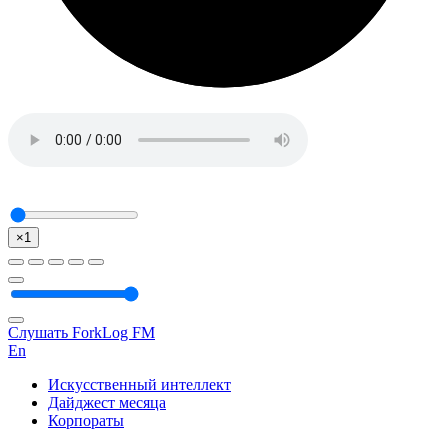
×1
Слушать ForkLog FM
En
Искусственный интеллект
Дайджест месяца
Корпораты