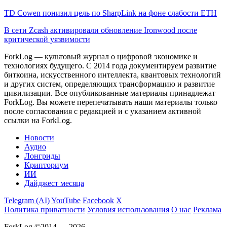
TD Cowen понизил цель по SharpLink на фоне слабости ETH
В сети Zcash активировали обновление Ironwood после
критической уязвимости
ForkLog — культовый журнал о цифровой экономике и
технологиях будущего. С 2014 года документируем развитие
биткоина, искусственного интеллекта, квантовых технологий
и других систем, определяющих трансформацию и развитие
цивилизации.
Все опубликованные материалы принадлежат
ForkLog. Вы можете перепечатывать наши материалы только
после согласования с редакцией и с указанием активной
ссылки на ForkLog.
Новости
Аудио
Лонгриды
Крипториум
ИИ
Дайджест месяца
Telegram (AI)
YouTube
Facebook
X
Политика приватности
Условия использования
О нас
Реклама
ForkLog ©2014 — 2026