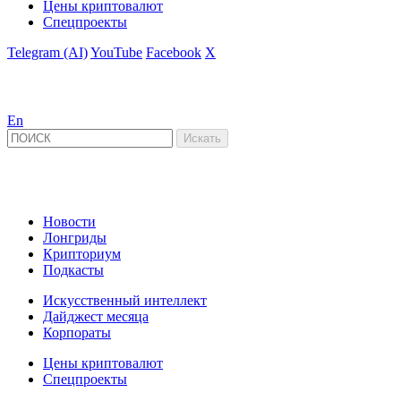
Цены криптовалют
Спецпроекты
Telegram (AI)
YouTube
Facebook
X
En
Новости
Лонгриды
Крипториум
Подкасты
Искусственный интеллект
Дайджест месяца
Корпораты
Цены криптовалют
Спецпроекты