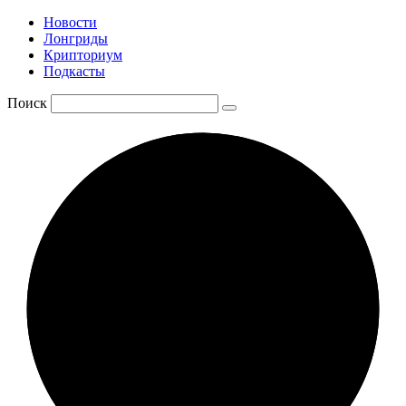
Новости
Лонгриды
Крипториум
Подкасты
Поиск