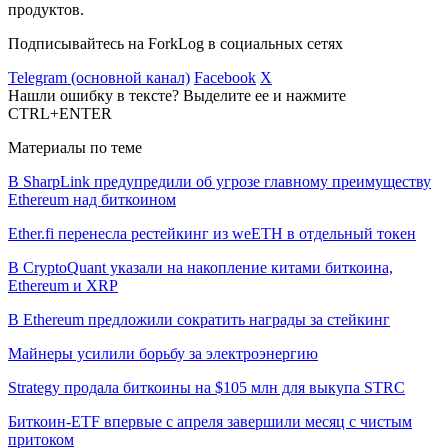
продуктов.
Подписывайтесь на ForkLog в социальных сетях
Telegram (основной канал)
Facebook
X
Нашли ошибку в тексте? Выделите ее и нажмите
CTRL+ENTER
Материалы по теме
В SharpLink предупредили об угрозе главному преимуществу
Ethereum над биткоином
Ether.fi перенесла рестейкинг из weETH в отдельный токен
В CryptoQuant указали на накопление китами биткоина,
Ethereum и XRP
В Ethereum предложили сократить награды за стейкинг
Майнеры усилили борьбу за электроэнергию
Strategy продала биткоины на $105 млн для выкупа STRC
Биткоин-ETF впервые с апреля завершили месяц с чистым
притоком