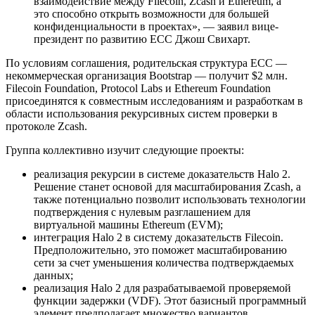
взаимодействие между Filecoin, Zcash и Ethereum, а
это способно открыть возможности для большей
конфиденциальности в проектах», — заявил вице-
президент по развитию ЕСС Джош Свихарт.
По условиям соглашения, родительская структура ЕСС —
некоммерческая организация Bootstrap — получит $2 млн.
Filecoin Foundation, Protocol Labs и Ethereum Foundation
присоединятся к совместным исследованиям и разработкам в
области использования рекурсивных систем проверки в
протоколе Zcash.
Группа коллективно изучит следующие проекты:
реализация рекурсии в системе доказательств Halo 2.
Решение станет основой для масштабирования Zcash, а
также потенциально позволит использовать технологии
подтверждения с нулевым разглашением для
виртуальной машины Ethereum (EVM);
интеграция Halo 2 в систему доказательств Filecoin.
Предположительно, это поможет масштабированию
сети за счет уменьшения количества подтверждаемых
данных;
реализация Halo 2 для разрабатываемой проверяемой
функции задержки (VDF). Этот базисный программный
элемент предполагает множество вариантов