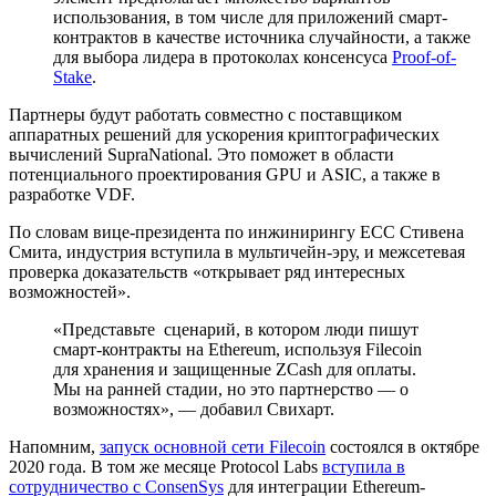
использования, в том числе для приложений смарт-
контрактов в качестве источника случайности, а также
для выбора лидера в протоколах консенсуса
Proof-of-
Stake
.
Партнеры будут работать совместно с поставщиком
аппаратных решений для ускорения криптографических
вычислений SupraNational. Это поможет в области
потенциального проектирования
GPU
и
ASIC
, а также в
разработке VDF.
По словам вице-президента по инжинирингу ЕСС Стивена
Смита, индустрия вступила в мультичейн-эру, и межсетевая
проверка доказательств «открывает ряд интересных
возможностей».
«Представьте сценарий, в котором люди пишут
смарт-контракты на Ethereum, используя Filecoin
для хранения и защищенные ZCash для оплаты.
Мы на ранней стадии, но это партнерство — о
возможностях», — добавил Свихарт.
Напомним,
запуск основной сети Filecoin
состоялся в октябре
2020 года. В том же месяце Protocol Labs
вступила в
сотрудничество с ConsenSys
для интеграции Ethereum-