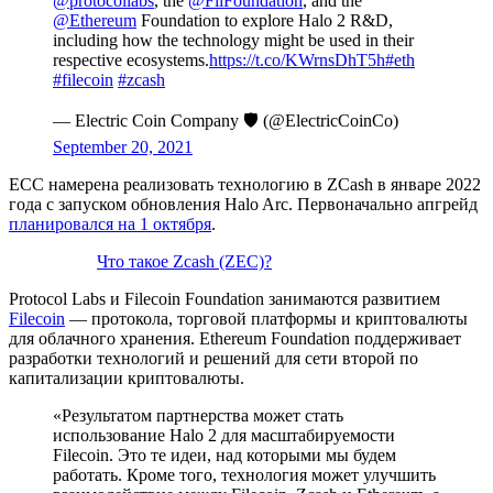
@protocollabs
, the
@FilFoundation
, and the
@Ethereum
Foundation to explore Halo 2 R&D,
including how the technology might be used in their
respective ecosystems.
https://t.co/KWrnsDhT5h
#eth
#filecoin
#zcash
— Electric Coin Company 🛡️ (@ElectricCoinCo)
September 20, 2021
ЕСС намерена реализовать технологию в ZCash в январе 2022
года с запуском обновления Halo Arc. Первоначально апгрейд
планировался на 1 октября
.
Что такое Zcash (ZEC)?
Protocol Labs и Filecoin Foundation занимаются развитием
Filecoin
— протокола, торговой платформы и криптовалюты
для облачного хранения. Ethereum Foundation поддерживает
разработки технологий и решений для сети второй по
капитализации криптовалюты.
«Результатом партнерства может стать
использование Halo 2 для масштабируемости
Filecoin. Это те идеи, над которыми мы будем
работать. Кроме того, технология может улучшить