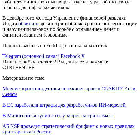
кабинету министров выговор за задержку разработки свода
правил для цифровых активов.
В декабре того же года Управление финансовой разведки
Индии
обвинило
девять криптобирж в работе без регистрации
и нарушении законов по борьбе с отмыванием денег и
финансированием терроризма.
Подписывайтесь на ForkLog в социальных сетях
Telegram (основной канал)
Facebook
X
Нашли ошибку в тексте? Выделите ее и нажмите
CTRL+ENTER
Материалы по теме
Мнение: криптоиндустрия переживет провал CLARITY Act в
Сенате
В ЕС заработали штрафы для разработчиков ИИ-моделей
В Миннесоте вступил в силу запрет на криптоматы
АБ NSP проведет стратегический брифинг о новых правилах
крипторынка в России