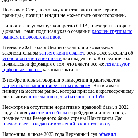
По словам Сета, поскольку криптовалюты «не верят в
границы», позиция Индии не может быть односторонней.
Чиновник не упомянул конкретно США, президент которых
Дональд Трамп подписал указ о создании
рабочей группы по
рынкам цифровых активов
.
В начале 2021 года в Индии сообщили о возможном
законодательном
запрете криптовалют
, речь даже заходила об
уголовной ответственности
для владельцев. В середине года
появилась информация о том, что власти все же
легализуют
цифровые валюты
как класс активов.
В ноябре вновь заговорили о намерении правительства
запретить большинство «частных валют»
. Это вызвало
панику на местном рынке, которая привела к краткосрочному
локальному
проседанию цены биткоина на 15%
.
Несмотря на отсутствие нормативно-правовой базы, в 2022
году Индия
ужесточила сборы
с трейдеров и инвесторов, а
позднее глава Резервного банка страны Шактиканта Дас
предостерег граждан от вложений в криптовалюту
.
Напомним, в июле 2023 года Верховный суд
объявил