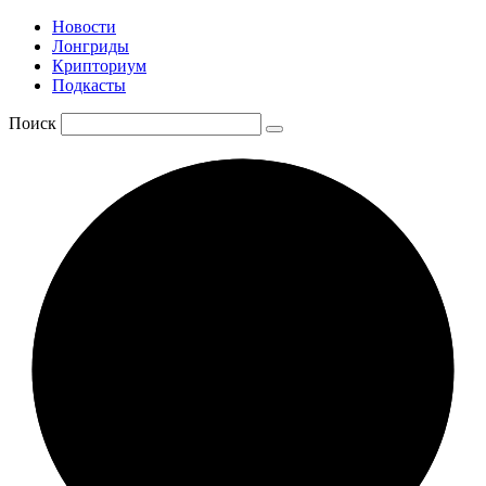
Новости
Лонгриды
Крипториум
Подкасты
Поиск