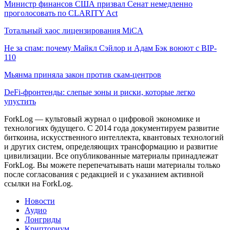
Министр финансов США призвал Сенат немедленно
проголосовать по CLARITY Act
Тотальный хаос лицензирования MiCA
Не за спам: почему Майкл Сэйлор и Адам Бэк воюют с BIP-
110
Мьянма приняла закон против скам-центров
DeFi-фронтенды: слепые зоны и риски, которые легко
упустить
ForkLog — культовый журнал о цифровой экономике и
технологиях будущего. С 2014 года документируем развитие
биткоина, искусственного интеллекта, квантовых технологий
и других систем, определяющих трансформацию и развитие
цивилизации.
Все опубликованные материалы принадлежат
ForkLog. Вы можете перепечатывать наши материалы только
после согласования с редакцией и с указанием активной
ссылки на ForkLog.
Новости
Аудио
Лонгриды
Крипториум