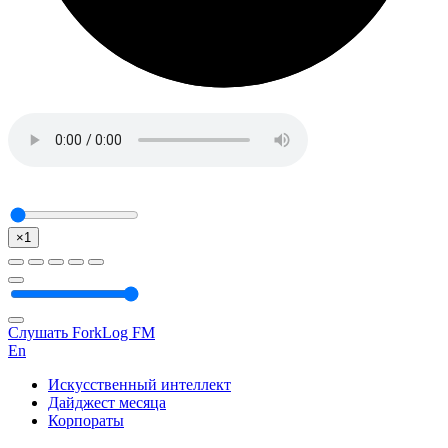
×1
Слушать ForkLog FM
En
Искусственный интеллект
Дайджест месяца
Корпораты