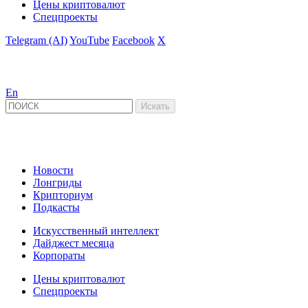
Цены криптовалют
Спецпроекты
Telegram (AI)
YouTube
Facebook
X
En
Новости
Лонгриды
Крипториум
Подкасты
Искусственный интеллект
Дайджест месяца
Корпораты
Цены криптовалют
Спецпроекты