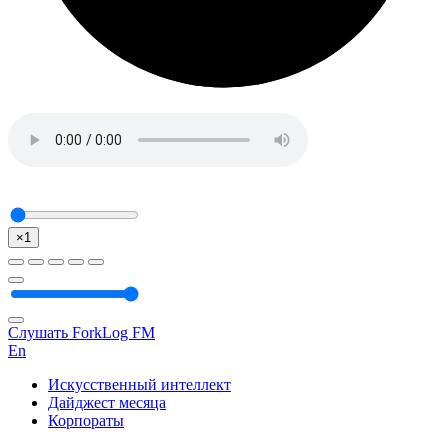
×1
Слушать ForkLog FM
En
Искусственный интеллект
Дайджест месяца
Корпораты