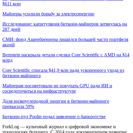
$611 млн
Майнеры усилили борьбу за электроэнергию
Исследование: капитуляция биткоин-майнеров затянулась на
287 дней
СМИ: фонд Ашенбреннера лишился большей части портфеля
акций
Bernstein раскрыла детали сделки Core Scientific с AMD на $14
млрд
Core Scientific списала $41,9 млн ради ускоренного ухода из
биткоин-майнинга
Майнерам посоветовали не покупать GPU ради ИИ и
сосредоточиться на инфраструктуре
Доля низкоуглеродной энергии в биткоин-майнинге
превысила 59%
Биткоин-пул Poolin подал заявление о банкротстве
ForkLog — культовый журнал о цифровой экономике и
технологиях будущего. С 2014 года документируем развитие