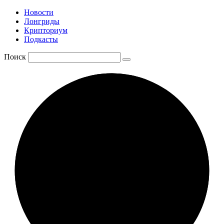
Новости
Лонгриды
Крипториум
Подкасты
Поиск