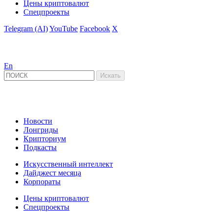
Цены криптовалют
Спецпроекты
Telegram (AI)
YouTube
Facebook
X
En
Новости
Лонгриды
Крипториум
Подкасты
Искусственный интеллект
Дайджест месяца
Корпораты
Цены криптовалют
Спецпроекты