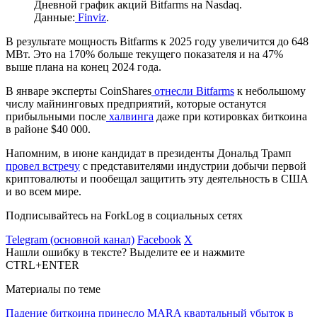
Дневной график акций Bitfarms на Nasdaq.
Данные:
Finviz
.
В результате мощность Bitfarms к 2025 году увеличится до 648
МВт. Это на 170% больше текущего показателя и на 47%
выше плана на конец 2024 года.
В январе эксперты CoinShares
отнесли Bitfarms
к небольшому
числу майнинговых предприятий, которые останутся
прибыльными после
халвинга
даже при котировках биткоина
в районе $40 000.
Напомним, в июне кандидат в президенты Дональд Трамп
провел встречу
с представителями индустрии добычи первой
криптовалюты и пообещал защитить эту деятельность в США
и во всем мире.
Подписывайтесь на ForkLog в социальных сетях
Telegram (основной канал)
Facebook
X
Нашли ошибку в тексте? Выделите ее и нажмите
CTRL+ENTER
Материалы по теме
Падение биткоина принесло MARA квартальный убыток в