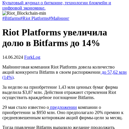
Культовый журнал о биткоине, технологии блокчейн и
цифровой экономике.
#Bitfarms
#Riot Platforms
#Майнинг
Riot Platforms увеличила
долю в Bitfarms до 14%
14.06.2024
ForkLog
Майнинговая компания Riot Platforms довела количество
акций конкурента Bitfarms в своем распоряжении
до 57,62 млн
(14%)
.
За неделю на приобретение 1,43 млн ценных бумаг фирма
выделила $3,87 млн. Действия отражают стремления Riot
осуществить враждебное поглощение Bitfarms.
29 мая стало известно о
предложении
компании о
приобретении за $950 млн. Оно предполагало 20% премию к
средневзвешенным котировкам акций фирмы-цели за месяц.
Тогда правление Bitfarms выразило желание продолжить