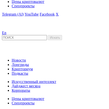
Цены криптовалют
Спецпроекты
Telegram (AI)
YouTube
Facebook
X
En
Новости
Лонгриды
Крипториум
Подкасты
Искусственный интеллект
Дайджест месяца
Корпораты
Цены криптовалют
Спецпроекты