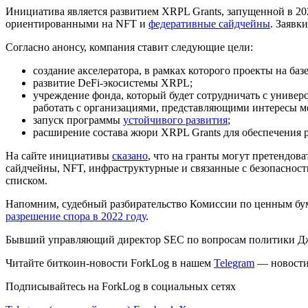
Инициатива является развитием XRPL Grants, запущенной в 20
ориентированными на NFT и
федеративные сайдчейны
. Заявк
Согласно анонсу, компания ставит следующие цели:
создание акселератора, в рамках которого проекты на баз
развитие DeFi-экосистемы XRPL;
учреждение фонда, который будет сотрудничать с универс
работать с организациями, представляющими интересы 
запуск программы
устойчивого развития
;
расширение состава жюри XRPL Grants для обеспечения р
На сайте инициативы
сказано
, что на гранты могут претендов
сайдчейны, NFT, инфраструктурные и связанные с безопасность
списком.
Напомним, судебный разбирательство Комиссии по ценным бума
разрешение спора в 2022 году
.
Бывший управляющий директор SEC по вопросам политики Д
Читайте биткоин-новости ForkLog в нашем
Telegram
— новости 
Подписывайтесь на ForkLog в социальных сетях