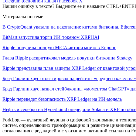
Telegram (основной канал)
Facebook
X
Нашли ошибку в тексте? Выделите ее и нажмите CTRL+ENTE
Материалы по теме
В CryptoQuant указали на накопление китами биткоина, Ethere
BitMart запустила торги ИИ-токеном XRPHAI
Ripple получила полную MiCA-авторизацию в Европе
Глава Ripple раскритиковал модель покупки биткоина Strategy
Ripple представила план защиты XRP Ledger от квантовой угр
Брэд Гарлингхаус отреагировал на рейтинг «среднего качества» 
Брэд Гарлингхаус назвал стейблкоины «моментом ChatGPT» дл
Ripple переведет безопасность XRP Ledger на ИИ-модель
Нефть и серебро на Hyperliquid опередили Solana и XRP по объ
ForkLog — культовый журнал о цифровой экономике и технолог
систем, определяющих трансформацию и развитие цивилизаци
согласования с редакцией и с указанием активной ссылки на Fo