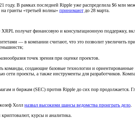
21 году. В рамках последней Ripple уже распределила $6 млн м
и на гранты «третьей волны»
принимают
до 28 марта.
е
XRPL
получат финансовую и консультационную поддержку, вкл
итетами — в компании считают, что это позволит увеличить при
меньшинств;
азнообразия точек зрения при оценке проектов.
ать команды, создающие базовые технологии и ориентированные н
ю сети проекты, а также инструменты для разработчиков. Компа
гам и биржам (SEC) против Ripple до сих пор продолжается. Г
жозеф Холл
назвал высокими шансы ведомства проиграть дело
.
криптовалют, курсы и аналитика.