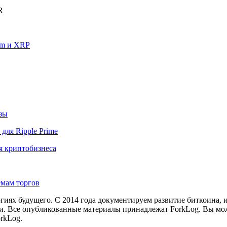
R
um и XRP
озы
для Ripple Prime
я криптобизнеса
емам торгов
иях будущего. С 2014 года документируем развитие биткоина, 
и.
Все опубликованные материалы принадлежат ForkLog. Вы мож
rkLog.