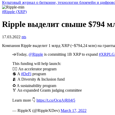
Культовый журнал о биткоине, технологии блокчейн и цифров
#Ripple (XRP)
Ripple выделит свыше $794 м
17.03.2022
nts
Компания Ripple выделит 1 млрд XRP (~$794,24 млн) на грант
📣Today,
@Ripple
is committing 1B XRP to expand
#XRPLGr
This funding will help launch:
🏃‍♂️ An accelerator program
💲 A
#DeFi
program
🫂 A Diversity & Inclusion fund
♻️ A sustainability program
🏅 An expanded Grants judging committee
Learn more 👇
https://t.co/OcgAjR04j5
— RippleX (@RippleXDev)
March 17, 2022