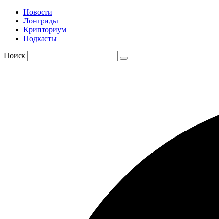
Новости
Лонгриды
Крипториум
Подкасты
Поиск