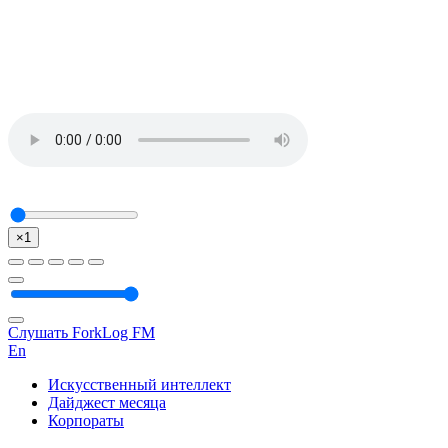
×1
Слушать ForkLog FM
En
Искусственный интеллект
Дайджест месяца
Корпораты