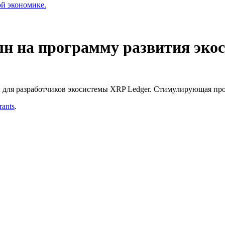
ой экономике.
лн на программу развития эко
ы для разработчиков экосистемы XRP Ledger. Стимулирующая про
ants
.