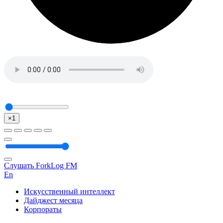
×1
Слушать ForkLog FM
En
Искусственный интеллект
Дайджест месяца
Корпораты