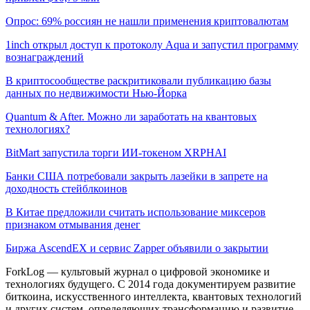
Опрос: 69% россиян не нашли применения криптовалютам
1inch открыл доступ к протоколу Aqua и запустил программу
вознаграждений
В криптосообществе раскритиковали публикацию базы
данных по недвижимости Нью-Йорка
Quantum & After. Можно ли заработать на квантовых
технологиях?
BitMart запустила торги ИИ-токеном XRPHAI
Банки США потребовали закрыть лазейки в запрете на
доходность стейблкоинов
В Китае предложили считать использование миксеров
признаком отмывания денег
Биржа AscendEX и сервис Zapper объявили о закрытии
ForkLog — культовый журнал о цифровой экономике и
технологиях будущего. С 2014 года документируем развитие
биткоина, искусственного интеллекта, квантовых технологий
и других систем, определяющих трансформацию и развитие