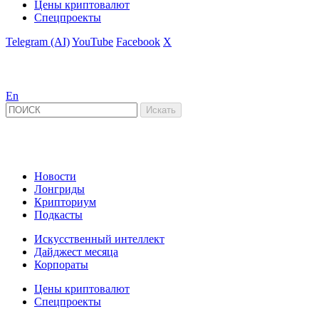
Цены криптовалют
Спецпроекты
Telegram (AI)
YouTube
Facebook
X
En
Новости
Лонгриды
Крипториум
Подкасты
Искусственный интеллект
Дайджест месяца
Корпораты
Цены криптовалют
Спецпроекты