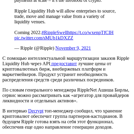
payments at scale – it’s the lifeblood of crypto.
Ripple Liquidity Hub will allow enterprises to source,
trade, move and manage value from a variety of
liquidity venues.
Coming 2022.
#RippleSwell
https://t.co/wxenpTfCIH
pic.twitter.com/sMUb1kDXZZ
— Ripple (@Ripple)
November 9, 2021
С помощью интеллектуальной маршрутизации заказов Ripple
Liquidity Hub через
API
предоставит
лучшие цены от
криптовалютных бирж, внебиржевых платформ и
маркетмейкеров. Продукт устранит необходимость
распределения средств среди различных посредников.
По словам генерального менеджера RippleNet Ашиша Бирлы,
сервис можно рассматривать как «агрегатор для провайдеров
ликвидности и отдельных активов».
В интервью
Decrypt
топ-менеджер сообщил, что хранение
криптовалют обеспечит группа партнеров-кастодианов. В
будущем Ripple готова взять на себя этот функционал,
обеспечив еще одно направление генерации доходов.