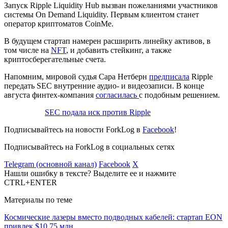
Запуск Ripple Liquidity Hub вызван пожеланиями участников
системы On Demand Liquidity. Первым клиентом станет
оператор криптоматов CoinMe.
В будущем стартап намерен расширить линейку активов, в
том числе на
NFT
, и добавить стейкинг, а также
криптосберегательные счета.
Напомним, мировой судья Сара Нетберн
предписала
Ripple
передать
SEC
внутренние аудио- и видеозаписи. В конце
августа финтех-компания
согласилась
с подобным решением.
SEC подала иск против Ripple
Подписывайтесь на новости ForkLog в
Facebook
!
Подписывайтесь на ForkLog в социальных сетях
Telegram (основной канал)
Facebook
X
Нашли ошибку в тексте? Выделите ее и нажмите
CTRL+ENTER
Материалы по теме
Космические лазеры вместо подводных кабелей: стартап EON
привлек $10,75 млн