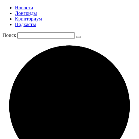
Новости
Лонгриды
Крипториум
Подкасты
Поиск