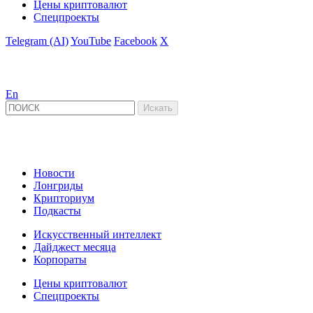
Цены криптовалют
Спецпроекты
Telegram (AI)
YouTube
Facebook
X
En
Новости
Лонгриды
Крипториум
Подкасты
Искусственный интеллект
Дайджест месяца
Корпораты
Цены криптовалют
Спецпроекты