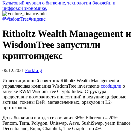
Культовый журнал о биткоине, технологии блокчейн и
цифровой экономике.
#WisdomTree
#индекс
Ritholtz Wealth Management и
WisdomTree запустили
криптоиндекс
06.12.2021
ForkLog
Инвестиционный советник Ritholtz Wealth Management и
управляющая компания WisdomTree investments
сообщили
о
запуске RWM WisdomTree Crypto Index. Структура
предоставит возможность инвестиций в ведущие цифровые
активы, токены DeFi, метавселенных, оракулов и L2-
протоколов.
Доля биткоина в индексе составит 36%; Ethereum – 20%;
Fantom, Terra, Polygon, Uniswap, Aave, SushiSwap, yearn.finance,
Decentraland, Enjin, Chainlink, The Graph – по 4%.