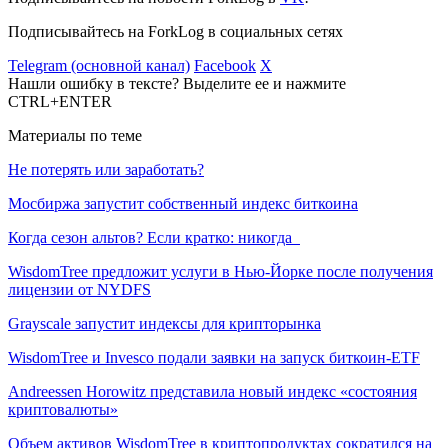
Подписывайтесь на ForkLog в социальных сетях
Telegram (основной канал)
Facebook
X
Нашли ошибку в тексте? Выделите ее и нажмите
CTRL+ENTER
Материалы по теме
Не потерять или заработать?
Мосбиржа запустит собственный индекс биткоина
Когда сезон альтов? Если кратко: никогда
WisdomTree предложит услуги в Нью-Йорке после получения
лицензии от NYDFS
Grayscale запустит индексы для крипторынка
WisdomTree и Invesco подали заявки на запуск биткоин-ETF
Andreessen Horowitz представила новый индекс «состояния
криптовалюты»
Объем активов WisdomTree в криптопродуктах сократился на