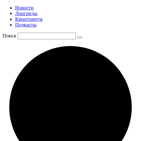
Новости
Лонгриды
Крипториум
Подкасты
Поиск