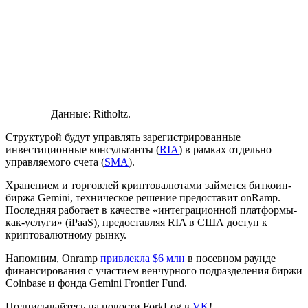
Данные: Ritholtz.
Структурой будут управлять зарегистрированные
инвестиционные консультанты (
RIA
) в рамках отдельно
управляемого счета (
SMA
).
Хранением и торговлей криптовалютами займется биткоин-
биржа Gemini, техническое решение предоставит onRamp.
Последняя работает в качестве «интеграционной платформы-
как-услуги» (iPaaS), предоставляя RIA в США доступ к
криптовалютному рынку.
Напомним, Onramp
привлекла $6 млн
в посевном раунде
финансирования с участием венчурного подразделения биржи
Coinbase и фонда Gemini Frontier Fund.
Подписывайтесь на новости ForkLog в
VK
!