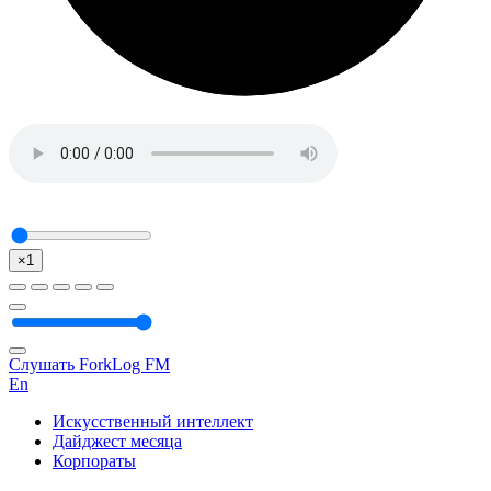
×1
Слушать ForkLog FM
En
Искусственный интеллект
Дайджест месяца
Корпораты