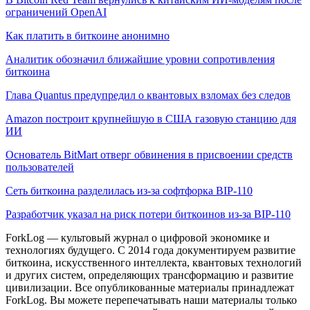
ограничений OpenAI
Как платить в биткоине анонимно
Аналитик обозначил ближайшие уровни сопротивления
биткоина
Глава Quantus предупредил о квантовых взломах без следов
Amazon построит крупнейшую в США газовую станцию для
ИИ
Основатель BitMart отверг обвинения в присвоении средств
пользователей
Сеть биткоина разделилась из-за софтфорка BIP-110
Разработчик указал на риск потери биткоинов из-за BIP-110
ForkLog — культовый журнал о цифровой экономике и
технологиях будущего. С 2014 года документируем развитие
биткоина, искусственного интеллекта, квантовых технологий
и других систем, определяющих трансформацию и развитие
цивилизации.
Все опубликованные материалы принадлежат
ForkLog. Вы можете перепечатывать наши материалы только