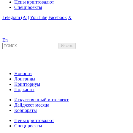
Цены криптовалют
Спецпроекты
Telegram (AI)
YouTube
Facebook
X
En
Новости
Лонгриды
Крипториум
Подкасты
Искусственный интеллект
Дайджест месяца
Корпораты
Цены криптовалют
Спецпроекты