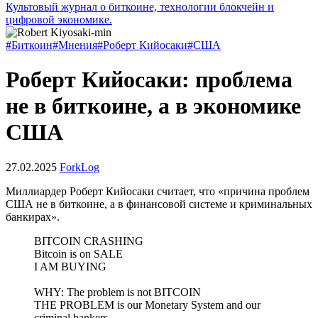
Культовый журнал о биткоине, технологии блокчейн и
цифровой экономике.
#Биткоин
#Мнения
#Роберт Кийосаки
#США
Роберт Кийосаки: проблема
не в биткоине, а в экономике
США
27.02.2025
ForkLog
Миллиардер Роберт Кийосаки считает, что «причина проблем
США не в биткоине, а в финансовой системе и криминальных
банкирах».
BITCOIN CRASHING
Bitcoin is on SALE
I AM BUYING
WHY: The problem is not BITCOIN
THE PROBLEM is our Monetary System and our
criminal bankers.