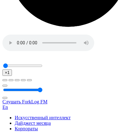
×1
Слушать ForkLog FM
En
Искусственный интеллект
Дайджест месяца
Корпораты