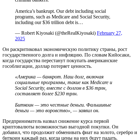
America’s bankrupt. Our debt including social
programs, such as Medicare and Social Security,
including our $36 trillion debt is…
— Robert Kiyosaki (@theRealKiyosaki)
February 27,
2025
Он раскритиковал экономическую политику страны, рост
государственного долга и инфляцию. По словам Кийосаки,
когда государства перестанут покупать американские
гособлигации, доллар потеряет ценность.
«Америка — банкрот. Наш долг, включая
социальные программы, такие как Medicare и
Social Security, вместе с долгом в $36 трлн,
составляет более $230 трлн.
Биткоин — это честные деньги. Фальшивые
деньги — это воровство», — заявил он.
Предприниматель назвал снижение курса первой
криптовалюты возможностью выгодной покупки. Он
добавил, что продолжит обменивать фиат на золото, серебро и
биткоин каждый раз, когда цены на них будут падать.