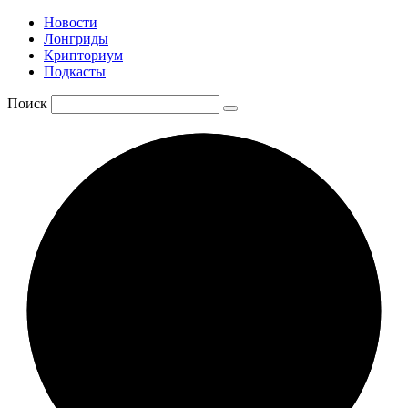
Новости
Лонгриды
Крипториум
Подкасты
Поиск