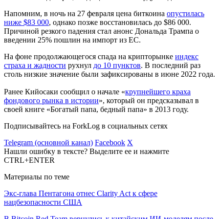
Напомним, в ночь на 27 февраля цена биткоина
опустилась
ниже $83 000
, однако позже восстановилась до $86 000.
Причиной резкого падения стал анонс Дональда Трампа о
введении 25% пошлин на импорт из ЕС.
На фоне продолжающегося спада на крипторынке
индекс
страха и жадности
рухнул
до 10 пунктов
. В последний раз
столь низкие значение были зафиксированы в июне 2022 года.
Ранее Кийосаки сообщил о начале «
крупнейшего краха
фондового рынка в истории
», который он предсказывал в
своей книге «Богатый папа, бедный папа» в 2013 году.
Подписывайтесь на ForkLog в социальных сетях
Telegram (основной канал)
Facebook
X
Нашли ошибку в тексте? Выделите ее и нажмите
CTRL+ENTER
Материалы по теме
Экс-глава Пентагона отнес Clarity Act к сфере
нацбезопасности США
В Bitcoin Red Team вернулись к китайским ИИ-моделям после