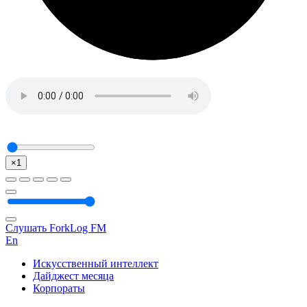
×1
Слушать ForkLog FM
En
Искусственный интеллект
Дайджест месяца
Корпораты