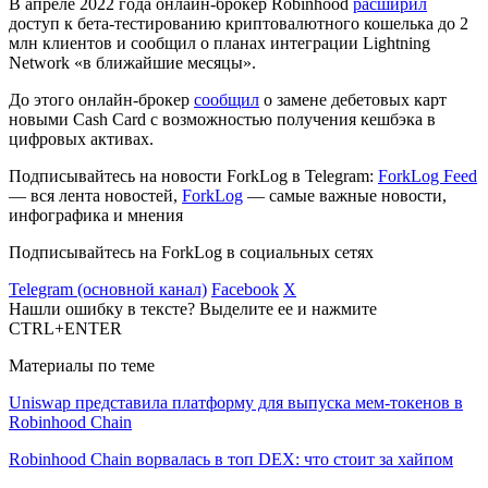
В апреле 2022 года онлайн-брокер Robinhood
расширил
доступ к бета-тестированию криптовалютного кошелька до 2
млн клиентов и сообщил о планах интеграции Lightning
Network «в ближайшие месяцы».
До этого онлайн-брокер
сообщил
о замене дебетовых карт
новыми Cash Card с возможностью получения кешбэка в
цифровых активах.
Подписывайтесь на новости ForkLog в Telegram:
ForkLog Feed
— вся лента новостей,
ForkLog
— самые важные новости,
инфографика и мнения
Подписывайтесь на ForkLog в социальных сетях
Telegram (основной канал)
Facebook
X
Нашли ошибку в тексте? Выделите ее и нажмите
CTRL+ENTER
Материалы по теме
Uniswap представила платформу для выпуска мем-токенов в
Robinhood Chain
Robinhood Chain ворвалась в топ DEX: что стоит за хайпом