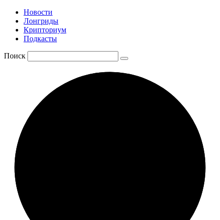
Новости
Лонгриды
Крипториум
Подкасты
Поиск