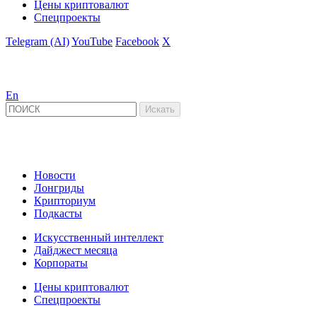
Цены криптовалют
Спецпроекты
Telegram (AI)
YouTube
Facebook
X
En
Новости
Лонгриды
Крипториум
Подкасты
Искусственный интеллект
Дайджест месяца
Корпораты
Цены криптовалют
Спецпроекты