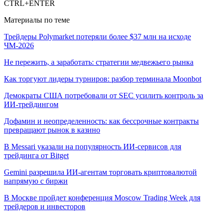
CTRL+ENTER
Материалы по теме
Трейдеры Polymarket потеряли более $37 млн на исходе
ЧМ-2026
Не пережить, а заработать: стратегии медвежьего рынка
Как торгуют лидеры турниров: разбор терминала Moonbot
Демократы США потребовали от SEC усилить контроль за
ИИ-трейдингом
Дофамин и неопределенность: как бессрочные контракты
превращают рынок в казино
В Messari указали на популярность ИИ-сервисов для
трейдинга от Bitget
Gemini разрешила ИИ-агентам торговать криптовалютой
напрямую с биржи
В Москве пройдет конференция Moscow Trading Week для
трейдеров и инвесторов