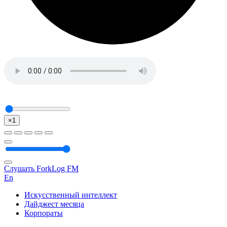
×1
Слушать ForkLog FM
En
Искусственный интеллект
Дайджест месяца
Корпораты