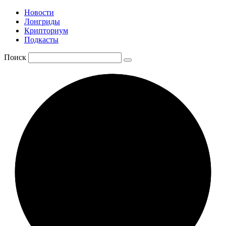
Новости
Лонгриды
Крипториум
Подкасты
Поиск