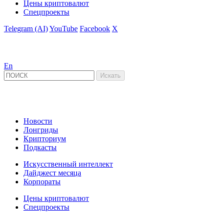
Цены криптовалют
Спецпроекты
Telegram (AI)
YouTube
Facebook
X
En
Новости
Лонгриды
Крипториум
Подкасты
Искусственный интеллект
Дайджест месяца
Корпораты
Цены криптовалют
Спецпроекты