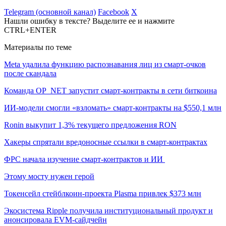
Telegram (основной канал)
Facebook
X
Нашли ошибку в тексте? Выделите ее и нажмите
CTRL+ENTER
Материалы по теме
Meta удалила функцию распознавания лиц из смарт-очков
после скандала
Команда OP_NET запустит смарт-контракты в сети биткоина
ИИ-модели смогли «взломать» смарт-контракты на $550,1 млн
Ronin выкупит 1,3% текущего предложения RON
Хакеры спрятали вредоносные ссылки в смарт-контрактах
ФРС начала изучение смарт-контрактов и ИИ
Этому мосту нужен герой
Токенсейл стейблкоин-проекта Plasma привлек $373 млн
Экосистема Ripple получила институциональный продукт и
анонсировала EVM-сайдчейн