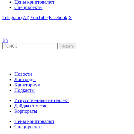
Цены криптовалют
Спецпроекты
Telegram (AI)
YouTube
Facebook
X
En
Новости
Лонгриды
Крипториум
Подкасты
Искусственный интеллект
Дайджест месяца
Корпораты
Цены криптовалют
Спецпроекты