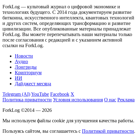
ForkLog — культовый журнал о цифровой экономике и
технологиях будущего. С 2014 года документируем развитие
биткоина, искусственного интеллекта, квантовых технологий
и других систем, определяющих трансформацию и развитие
цивилизации.
Все опубликованные материалы принадлежат
ForkLog. Вы можете перепечатывать наши материалы только
после согласования с редакцией и с указанием активной
ссылки на ForkLog.
Новости
Аудио
Лонгриды
Крипториум
ИИ
Дайджест месяца
Telegram (AI)
YouTube
Facebook
X
Политика приватности
Условия использования
О нас
Реклама
ForkLog ©2014 — 2026
Мы используем файлы cookie для улучшения качества работы.
Пользуясь сайтом, вы соглашаетесь с
Политикой приватности
.