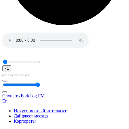
×1
Слушать ForkLog FM
En
Искусственный интеллект
Дайджест месяца
Корпораты