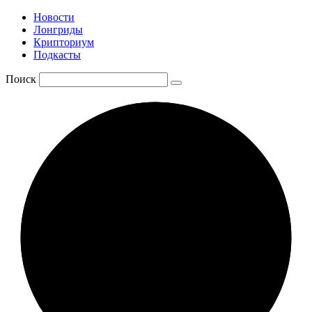
Новости
Лонгриды
Крипториум
Подкасты
Поиск