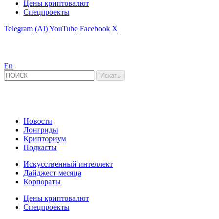
Цены криптовалют
Спецпроекты
Telegram (AI)
YouTube
Facebook
X
En
Новости
Лонгриды
Крипториум
Подкасты
Искусственный интеллект
Дайджест месяца
Корпораты
Цены криптовалют
Спецпроекты