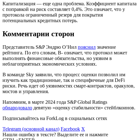
Капитализация — еще одна проблема. Коэффициент капитала
с поправкой на риск составляет 0,4%. Это означает, что у
протокола ограниченный резерв для покрытия
потенциальных кредитных потерь.
Комментарии сторон
Представитель S&P Эндрю О’Нил
пояснил
значение
рейтинга. По его словам, B- означает, что протокол может
выполнять финансовые обязательства, но уязвим в
неблагоприятных экономических условиях.
В команде Sky заявили, что процесс оценки позволил им
изучить как традиционные, так и специфичные для DeFi
риски. Речь идет об уязвимостях смарт-контрактов, оракулов,
мостов и управления.
Напомним, в марте 2024 года S&P Global Ratings
обнародовало
девятую «оценку стабильности» стейблкоинов.
Подписывайтесь на ForkLog в социальных сетях
Telegram (основной канал)
Facebook
X
Нашли ошибку в тексте? Выделите ее и нажмите