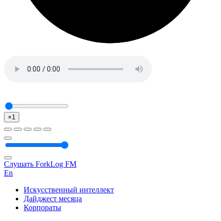
×1
Слушать ForkLog FM
En
Искусственный интеллект
Дайджест месяца
Корпораты