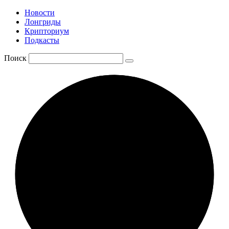
Новости
Лонгриды
Крипториум
Подкасты
Поиск