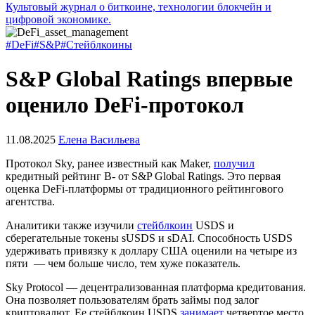
Культовый журнал о биткоине, технологии блокчейн и
цифровой экономике.
#DeFi
#S&P
#Стейблкоины
S&P Global Ratings впервые
оценило DeFi-протокол
11.08.2025
Елена Васильева
Протокол Sky, ранее известный как Maker,
получил
кредитный рейтинг B- от S&P Global Ratings. Это первая
оценка DeFi-платформы от традиционного рейтингового
агентства.
Аналитики также изучили
стейблкоин
USDS и
сберегательные токены sUSDS и sDAI. Способность USDS
удерживать привязку к доллару США оценили на четыре из
пяти — чем больше число, тем хуже показатель.
Sky Protocol — децентрализованная платформа кредитования.
Она позволяет пользователям брать займы под залог
криптовалют. Ее стейблкоин USDS
занимает
четвертое место