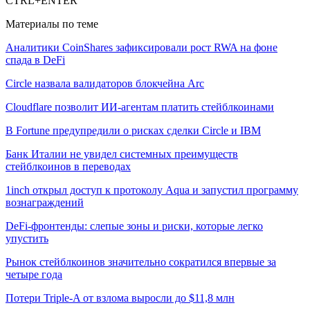
CTRL+ENTER
Материалы по теме
Аналитики CoinShares зафиксировали рост RWA на фоне
спада в DeFi
Circle назвала валидаторов блокчейна Arc
Cloudflare позволит ИИ-агентам платить стейблкоинами
В Fortune предупредили о рисках сделки Circle и IBM
Банк Италии не увидел системных преимуществ
стейблкоинов в переводах
1inch открыл доступ к протоколу Aqua и запустил программу
вознаграждений
DeFi-фронтенды: слепые зоны и риски, которые легко
упустить
Рынок стейблкоинов значительно сократился впервые за
четыре года
Потери Triple-A от взлома выросли до $11,8 млн