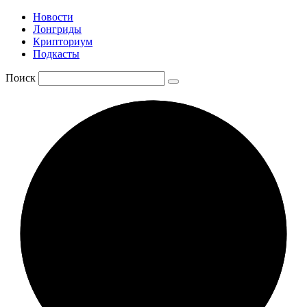
Новости
Лонгриды
Крипториум
Подкасты
Поиск