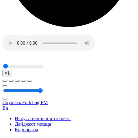
×1
Слушать ForkLog FM
En
Искусственный интеллект
Дайджест месяца
Корпораты