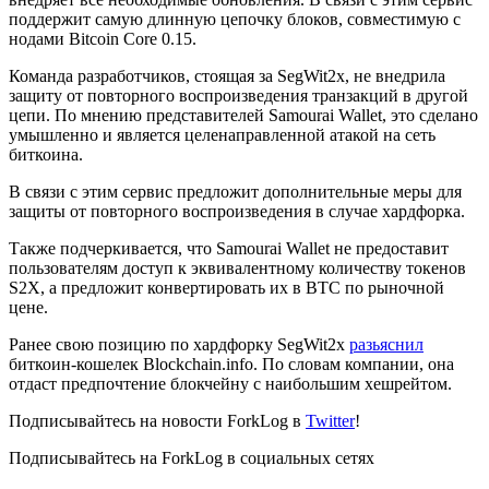
поддержит самую длинную цепочку блоков, совместимую с
нодами Bitcoin Core 0.15.
Команда разработчиков, стоящая за SegWit2x, не внедрила
защиту от повторного воспроизведения транзакций в другой
цепи. По мнению представителей Samourai Wallet, это сделано
умышленно и является целенаправленной атакой на сеть
биткоина.
В связи с этим сервис предложит дополнительные меры для
защиты от повторного воспроизведения в случае хардфорка.
Также подчеркивается, что Samourai Wallet не предоставит
пользователям доступ к эквивалентному количеству токенов
S2X, а предложит конвертировать их в BTC по рыночной
цене.
Ранее свою позицию по хардфорку SegWit2x
разьяснил
биткоин-кошелек Blockchain.info. По словам компании, она
отдаст предпочтение блокчейну с наибольшим хешрейтом.
Подписывайтесь на новости ForkLog в
Twitter
!
Подписывайтесь на ForkLog в социальных сетях