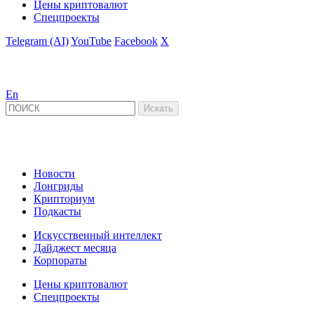
Цены криптовалют
Спецпроекты
Telegram (AI)
YouTube
Facebook
X
En
Новости
Лонгриды
Крипториум
Подкасты
Искусственный интеллект
Дайджест месяца
Корпораты
Цены криптовалют
Спецпроекты