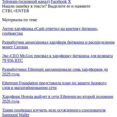
Telegram (основной канал)
Facebook
X
Нашли ошибку в тексте? Выделите ее и нажмите
CTRL+ENTER
Материалы по теме
Автор хардфорка eCash ответил на критику биткоин-
сообщества
Разработчик анонсировал хардфорк биткоина и распределение
монет Сатоши
Экс-CEO Mt.Gox призвал к хардфорку биткоина для возврата
79 956 BTC
Разработчики Ethereum запланировали семь хардфорков до
2029 года
Ethereum Foundation представила план по защите базового
слоя и масштабированию сети
Хардфорк Hegota выйдет в сети Ethereum во второй половине
2026 года
Трамп пообещал изучить дело осужденного сооснователя
Samourai Wallet