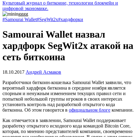
Культовый журнал о биткоине, технологии блокчейн и
цифровой экономике.
#Samourai Wallet
#SegWit2x
#хардфорки
Samourai Wallet назвал
хардфорк SegWit2x атакой на
сеть биткоина
18.10.2017
Андрей Асмаков
Разработчики биткоин-кошелька Samourai Wallet заявили, что
вероятный хардфорк биткоина в середине ноября является
спорным и ненужным изменением текущих правил сети и
попыткой небольшой группы игроков в своих интересах
установить контроль над разработкой открытого кода
биткоина. Об этом говорится в
официальном блоге
компании.
Как отмечается в заявлении, Samourai Wallet поддерживает
разработку открытого исходного кода командой Bitcoin Core,
которая, по мнению представителей компании, своевременно
внедряет все необходимые обновления. В связи с этим сервис