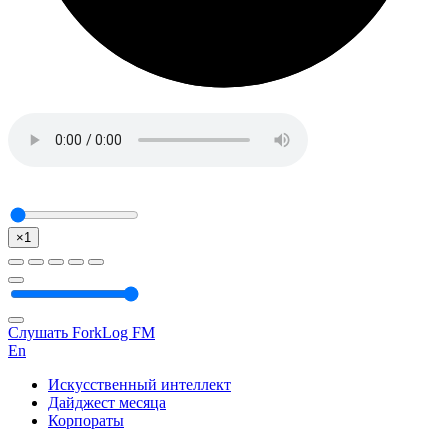
×1
Слушать ForkLog FM
En
Искусственный интеллект
Дайджест месяца
Корпораты