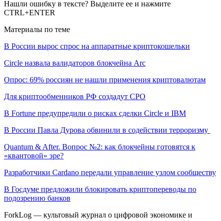
Нашли ошибку в тексте? Выделите ее и нажмите
CTRL+ENTER
Материалы по теме
В России вырос спрос на аппаратные криптокошельки
Circle назвала валидаторов блокчейна Arc
Опрос: 69% россиян не нашли применения криптовалютам
Для криптообменников РФ создадут СРО
В Fortune предупредили о рисках сделки Circle и IBM
В России Павла Дурова обвинили в содействии терроризму
Quantum & After. Вопрос №2: как блокчейны готовятся к
«квантовой» эре?
Разработчики Cardano передали управление узлом сообществу
В Госдуме предложили блокировать криптопереводы по
подозрению банков
ForkLog — культовый журнал о цифровой экономике и