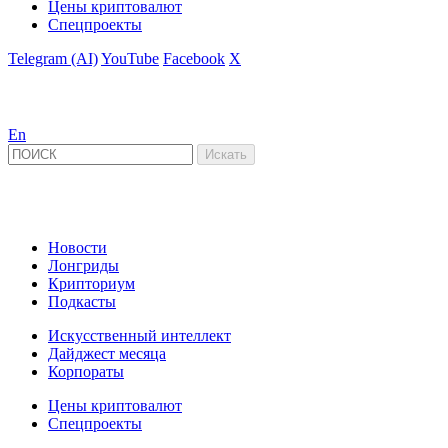
Цены криптовалют
Спецпроекты
Telegram (AI)
YouTube
Facebook
X
En
Новости
Лонгриды
Крипториум
Подкасты
Искусственный интеллект
Дайджест месяца
Корпораты
Цены криптовалют
Спецпроекты