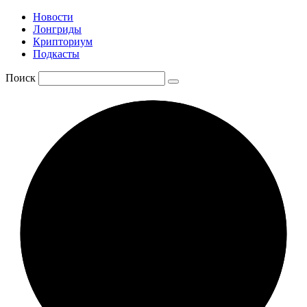
Новости
Лонгриды
Крипториум
Подкасты
Поиск