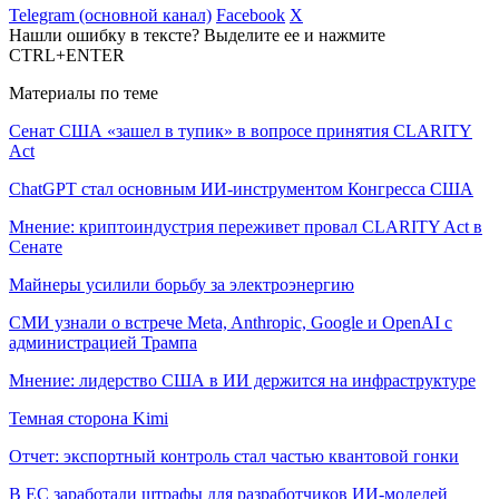
Telegram (основной канал)
Facebook
X
Нашли ошибку в тексте? Выделите ее и нажмите
CTRL+ENTER
Материалы по теме
Сенат США «зашел в тупик» в вопросе принятия CLARITY
Act
ChatGPT стал основным ИИ-инструментом Конгресса США
Мнение: криптоиндустрия переживет провал CLARITY Act в
Сенате
Майнеры усилили борьбу за электроэнергию
СМИ узнали о встрече Meta, Anthropic, Google и OpenAI с
администрацией Трампа
Мнение: лидерство США в ИИ держится на инфраструктуре
Темная сторона Kimi
Отчет: экспортный контроль стал частью квантовой гонки
В ЕС заработали штрафы для разработчиков ИИ-моделей