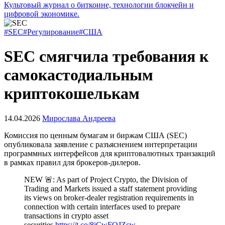
Культовый журнал о биткоине, технологии блокчейн и
цифровой экономике.
#SEC
#Регулирование
#США
SEC смягчила требования к
самокастодиальным
криптокошелькам
14.04.2026
Мирослава Андреева
Комиссия по ценным бумагам и биржам США (SEC)
опубликовала заявление с разъяснением интерпретации
программных интерфейсов для криптовалютных транзакций
в рамках правил для брокеров-дилеров.
NEW 🚨: As part of Project Crypto, the Division of
Trading and Markets issued a staff statement providing
its views on broker-dealer registration requirements in
connection with certain interfaces used to prepare
transactions in crypto asset
securities.
https://t.co/8jCwFOJZcw