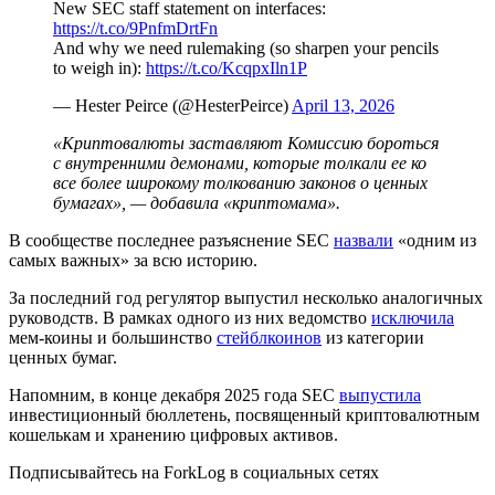
New SEC staff statement on interfaces:
https://t.co/9PnfmDrtFn
And why we need rulemaking (so sharpen your pencils
to weigh in):
https://t.co/KcqpxIln1P
— Hester Peirce (@HesterPeirce)
April 13, 2026
«Криптовалюты заставляют Комиссию бороться
с внутренними демонами, которые толкали ее ко
все более широкому толкованию законов о ценных
бумагах», — добавила «криптомама».
В сообществе последнее разъяснение SEC
назвали
«одним из
самых важных» за всю историю.
За последний год регулятор выпустил несколько аналогичных
руководств. В рамках одного из них ведомство
исключила
мем-коины и большинство
стейблкоинов
из категории
ценных бумаг.
Напомним, в конце декабря 2025 года SEC
выпустила
инвестиционный бюллетень, посвященный криптовалютным
кошелькам и хранению цифровых активов.
Подписывайтесь на ForkLog в социальных сетях