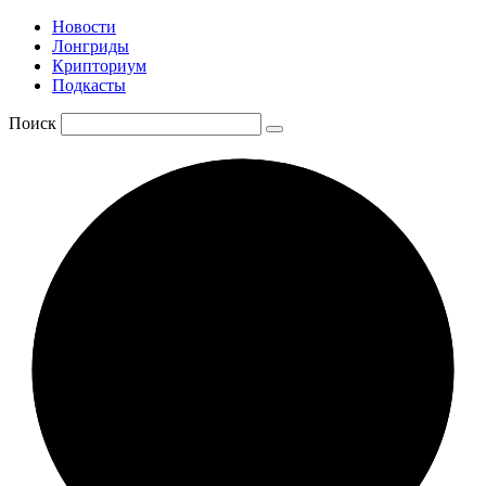
Новости
Лонгриды
Крипториум
Подкасты
Поиск