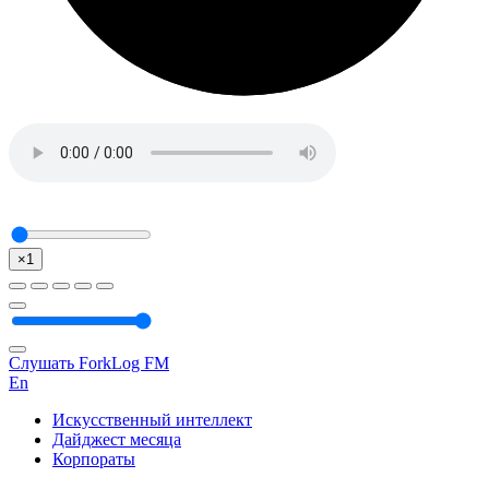
×1
Слушать ForkLog FM
En
Искусственный интеллект
Дайджест месяца
Корпораты