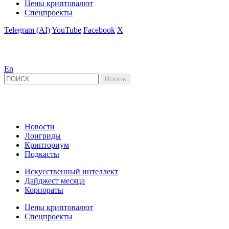
Цены криптовалют
Спецпроекты
Telegram (AI)
YouTube
Facebook
X
En
Новости
Лонгриды
Крипториум
Подкасты
Искусственный интеллект
Дайджест месяца
Корпораты
Цены криптовалют
Спецпроекты