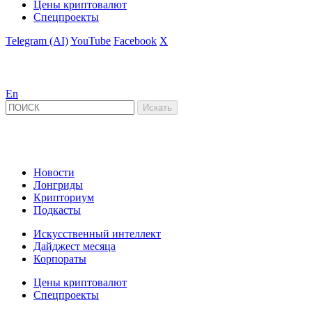
Цены криптовалют
Спецпроекты
Telegram (AI)
YouTube
Facebook
X
En
Новости
Лонгриды
Крипториум
Подкасты
Искусственный интеллект
Дайджест месяца
Корпораты
Цены криптовалют
Спецпроекты