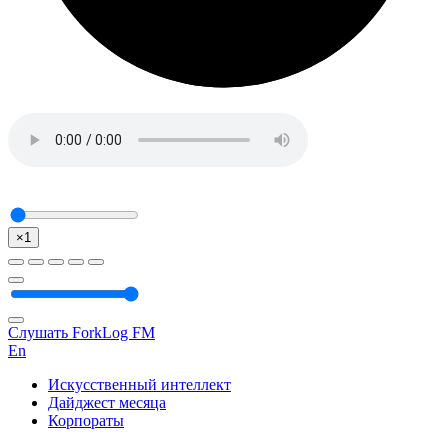
×1
Слушать ForkLog FM
En
Искусственный интеллект
Дайджест месяца
Корпораты