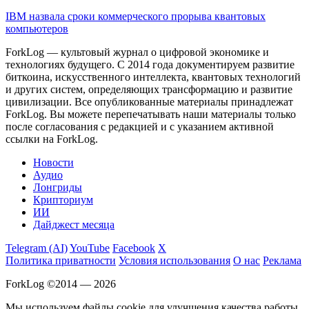
IBM назвала сроки коммерческого прорыва квантовых
компьютеров
ForkLog — культовый журнал о цифровой экономике и
технологиях будущего. С 2014 года документируем развитие
биткоина, искусственного интеллекта, квантовых технологий
и других систем, определяющих трансформацию и развитие
цивилизации.
Все опубликованные материалы принадлежат
ForkLog. Вы можете перепечатывать наши материалы только
после согласования с редакцией и с указанием активной
ссылки на ForkLog.
Новости
Аудио
Лонгриды
Крипториум
ИИ
Дайджест месяца
Telegram (AI)
YouTube
Facebook
X
Политика приватности
Условия использования
О нас
Реклама
ForkLog ©2014 — 2026
Мы используем файлы cookie для улучшения качества работы.