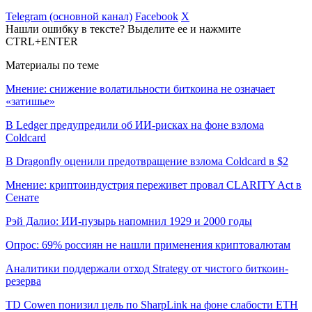
Telegram (основной канал)
Facebook
X
Нашли ошибку в тексте? Выделите ее и нажмите
CTRL+ENTER
Материалы по теме
Мнение: снижение волатильности биткоина не означает
«затишье»
В Ledger предупредили об ИИ-рисках на фоне взлома
Coldcard
В Dragonfly оценили предотвращение взлома Coldcard в $2
Мнение: криптоиндустрия переживет провал CLARITY Act в
Сенате
Рэй Далио: ИИ-пузырь напомнил 1929 и 2000 годы
Опрос: 69% россиян не нашли применения криптовалютам
Аналитики поддержали отход Strategy от чистого биткоин-
резерва
TD Cowen понизил цель по SharpLink на фоне слабости ETH