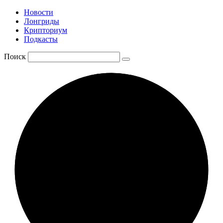
Новости
Лонгриды
Крипториум
Подкасты
Поиск