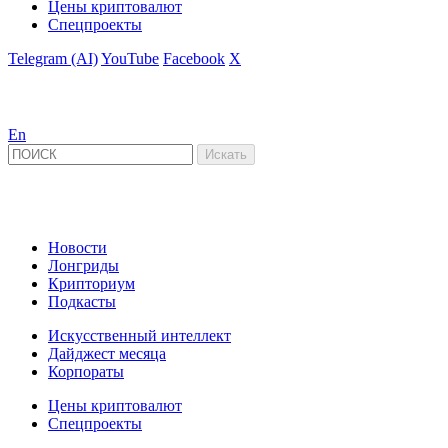
Цены криптовалют
Спецпроекты
Telegram (AI)
YouTube
Facebook
X
En
Новости
Лонгриды
Крипториум
Подкасты
Искусственный интеллект
Дайджест месяца
Корпораты
Цены криптовалют
Спецпроекты