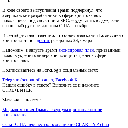
В ходе своего выступления Трамп подчеркнул, что
американские разработчики в сфере криптовалют,
находящиеся под следствием
SEC
, «будут жить в аду», если
его не выберут президентом США в ноябре.
В сентябре стало известно, что объем взысканий Комиссией с
криптостартапов
достиг
рекордных $4,7 млрд.
Напомним, в августе Трамп
анонсировал план
, призванный
помочь укрепить лидерские позиции страны в сфере
криптовалют.
Подписывайтесь на ForkLog в социальных сетях
Telegram (основной канал)
Facebook
X
Нашли ошибку в тексте? Выделите ее и нажмите
CTRL+ENTER
Материалы по теме
Медиакомпания Трампа свернула криптовалютное
направление
Сенат США перенес голосование по CLARITY Act на