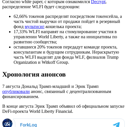
Согласно white paper, с которым ознакомился
Decrypt
,
распределение WLFI будет следующим:
62,66% токенов распределят посредством токенсейла, а
часть чистой выручки от продажи пойдет в резервный
фонд
мультисиг
-кошелька проекта;
17,33% WLFI направят на стимулирование участия в
управлении World Liberty, а также на инициативы по
развитию сообщества;
оставшиеся 20% токенов передадут команде проекта,
консультантам и будущим сотрудникам. Нераскрытую
часть WLFI выделят для фонда WLF, филиалов Trump
Organization и Witkoff Group.
Хронология анонсов
7 августа Дональд Трамп-младший и Эрик Трамп
опубликовали
анонс, связанный с децентрализованным
финансированием.
В конце августа Эрик Трамп объявил об официальном запуске
DeFi-проекта World Liberty Financial.