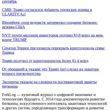
сентябрь
СМИ: Трамп согласился добавить этические нормы в
CLARITY Act
Bloomberg: спор ведомств затормозил создание биткоин-
резерва США
NYT: почти миллион инвесторов потерял $3,8 млрд на мем-
коине TRUMP
Сенатор Уоррен предложила перекрыть криптодоходы семье
Трампа
Трамп получил от криптопроектов более $1,4 млрд
От обещаний к указам: что Трамп (не) сделал на экваторе
второго президентства
Эксперты указали на сложности постквантовой защиты
биткоина
ForkLog — культовый журнал о цифровой экономике и
технологиях будущего. С 2014 года документируем развитие
биткоина, искусственного интеллекта, квантовых технологий
и других систем, определяющих трансформацию и развитие