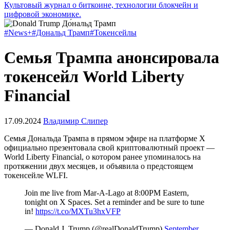
Культовый журнал о биткоине, технологии блокчейн и
цифровой экономике.
#News+
#Дональд Трамп
#Токенсейлы
Семья Трампа анонсировала
токенсейл World Liberty
Financial
17.09.2024
Владимир Слипер
Семья Дональда Трампа в прямом эфире на платформе X
официально презентовала свой криптовалютный проект —
World Liberty Financial, о котором ранее упоминалось на
протяжении двух месяцев, и объявила о предстоящем
токенсейле WLFI.
Join me live from Mar-A-Lago at 8:00PM Eastern,
tonight on X Spaces. Set a reminder and be sure to tune
in!
https://t.co/MXTu3hxVFP
— Donald J. Trump (@realDonaldTrump)
September