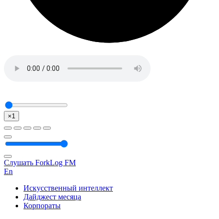
×1
Слушать ForkLog FM
En
Искусственный интеллект
Дайджест месяца
Корпораты