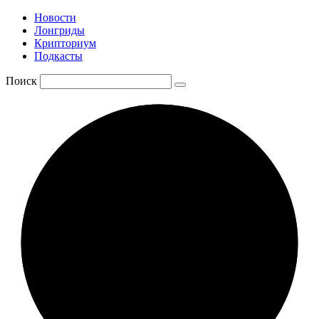
Новости
Лонгриды
Крипториум
Подкасты
Поиск