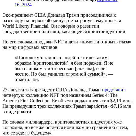
16, 2024
Экс-президент США Дональд Трамп присоединился к
разговору на первые 40 минут, не затронув тему проекта
World Liberty Financial. Он говорил о развитии
государственной политики, касающейся криптоиндустрии.
По его словам, продажи NFT и дети «помогли открыть глаза»
на мир цифровых активов.
«Поскольку так много людей платили таким
образом [криптовалютой], я был поражен. Я не
был слишком заинтересован [сначала], если
честно. Но был удивлен огромной суммой», —
отметил он.
27 августа экс-президент США Дональд Трамп
представил
четвертую коллекцию NFT под названием Series 4: The
America First Collection. Ее объем продаж превысил $2,19 млн.
На предыдущих трех коллекциях Трамп заработал ~$7,16 млн
в виде роялти.
По словам миллиардера, криптовалютная индустрия уже
«огромна, но все же остается новичком по сравнению с тем,
что ее ждет в будущем».