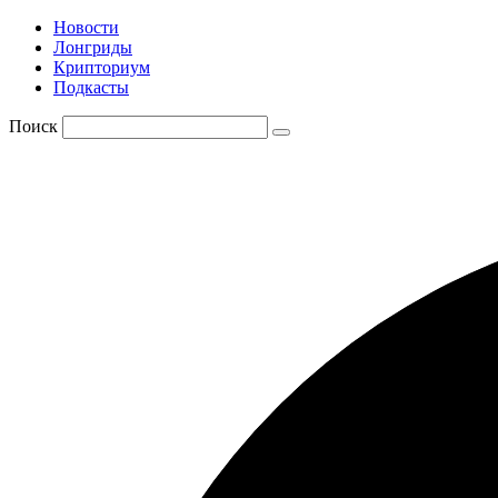
Новости
Лонгриды
Крипториум
Подкасты
Поиск