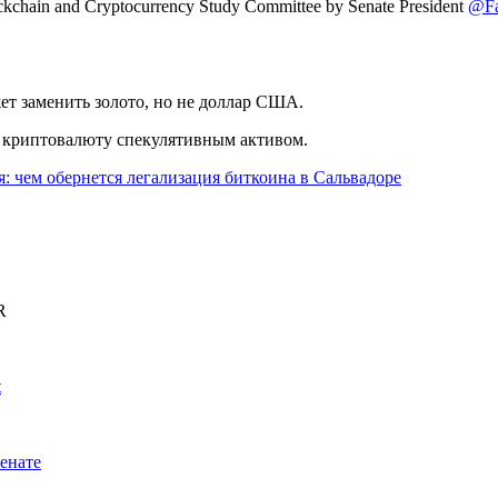
lockchain and Cryptocurrency Study Committee by Senate President
@Fa
жет заменить золото, но не доллар США.
криптовалюту спекулятивным активом.
 чем обернется легализация биткоина в Сальвадоре
R
t
енате