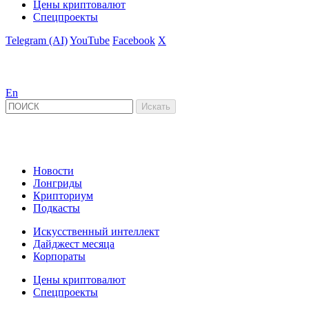
Цены криптовалют
Спецпроекты
Telegram (AI)
YouTube
Facebook
X
En
Новости
Лонгриды
Крипториум
Подкасты
Искусственный интеллект
Дайджест месяца
Корпораты
Цены криптовалют
Спецпроекты