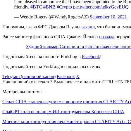
I am pleased to announce that I have been appointed to the B
friendly.
#BTC
#BNB
#Crypto
pic.twitter.com/udkyGcvEUQ
— Wendy Rogers (@WendyRogersAZ)
September 10, 2021
Напомним, глава
ФРС
Джером Пауэлл
заявил
, что биткоин мо
Ранее министр финансов США Джанет Йеллен
назвала
первую 
Худший кошмар Сатоши или финансовая революция:
Подписывайтесь на новости ForkLog в
Facebook
!
Подписывайтесь на ForkLog в социальных сетях
Telegram (основной канал)
Facebook
X
Нашли ошибку в тексте? Выделите ее и нажмите CTRL+ENTE
Материалы по теме
Сенат США «зашел в тупик» в вопросе принятия CLARITY Ac
ChatGPT стал основным ИИ-инструментом Конгресса США
Мнение: криптоиндустрия переживет провал CLARITY Act в С