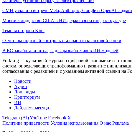
Майнеры усилили борьбу за электроэнергию
СМИ узнали о встрече Meta, Anthropic, Google и OpenAI с адм
Мнение: лидерство США в ИИ держится на инфраструктуре
Темная сторона Kimi
Отчет: экспортный контроль стал частью квантовой гонки
В ЕС заработали штрафы для разработчиков ИИ-моделей
ForkLog — культовый журнал о цифровой экономике и технолог
систем, определяющих трансформацию и развитие цивилизаци
согласования с редакцией и с указанием активной ссылки на Fo
Новости
Аудио
Лонгриды
Крипториум
ИИ
Дайджест месяца
Telegram (AI)
YouTube
Facebook
X
Политика приватности
Условия использования
О нас
Реклама