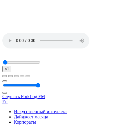
×1
Слушать ForkLog FM
En
Искусственный интеллект
Дайджест месяца
Корпораты