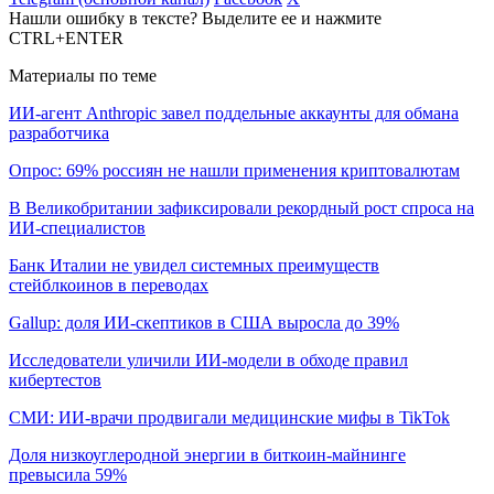
Нашли ошибку в тексте? Выделите ее и нажмите
CTRL+ENTER
Материалы по теме
ИИ-агент Anthropic завел поддельные аккаунты для обмана
разработчика
Опрос: 69% россиян не нашли применения криптовалютам
В Великобритании зафиксировали рекордный рост спроса на
ИИ-специалистов
Банк Италии не увидел системных преимуществ
стейблкоинов в переводах
Gallup: доля ИИ-скептиков в США выросла до 39%
Исследователи уличили ИИ-модели в обходе правил
кибертестов
СМИ: ИИ-врачи продвигали медицинские мифы в TikTok
Доля низкоуглеродной энергии в биткоин-майнинге
превысила 59%