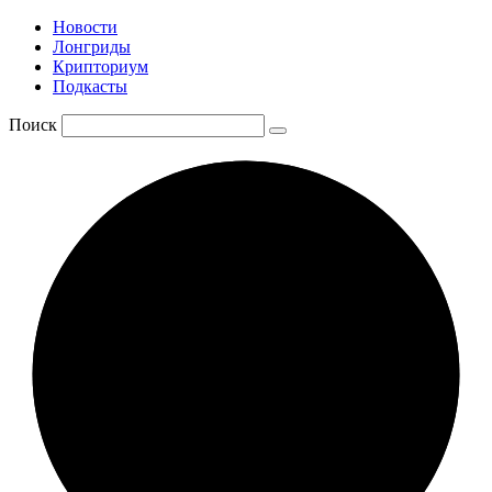
Новости
Лонгриды
Крипториум
Подкасты
Поиск