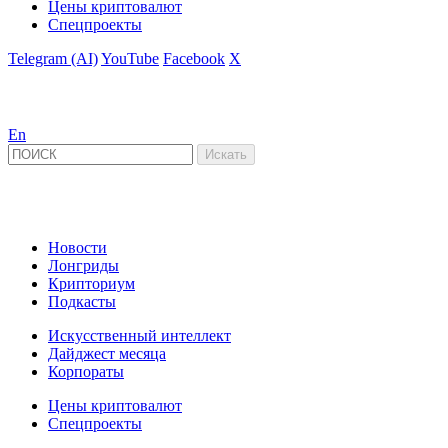
Цены криптовалют
Спецпроекты
Telegram (AI)
YouTube
Facebook
X
En
Новости
Лонгриды
Крипториум
Подкасты
Искусственный интеллект
Дайджест месяца
Корпораты
Цены криптовалют
Спецпроекты