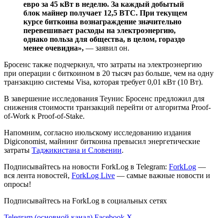
евро за 45 кВт в неделю. За каждый добытый
блок майнер получает 12,5 ВТС. При текущем
курсе биткоина вознаграждение значительно
перевешивает расходы на электроэнергию,
однако польза для общества, в целом, гораздо
менее очевидна»,
— заявил он.
Бросенс также подчеркнул, что затраты на электроэнергию
при операции с биткоином в 20 тысяч раз больше, чем на одну
транзакцию системы Visa, которая требует 0,01 кВт (10 Вт).
В завершение исследования Теунис Бросенс предложил для
снижения стоимости транзакций перейти от алгоритма Proof-
of-Work к Proof-of-Stake.
Напомним, согласно июльскому исследованию издания
Digiconomist, майнинг биткоина превысил энергетические
затраты
Таджикистана и Словении
.
Подписывайтесь на новости ForkLog в Telegram:
ForkLog
—
вся лента новостей,
ForkLog Live
— самые важные новости и
опросы!
Подписывайтесь на ForkLog в социальных сетях
Telegram (основной канал)
Facebook
X