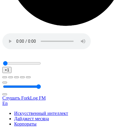
×1
Слушать ForkLog FM
En
Искусственный интеллект
Дайджест месяца
Корпораты